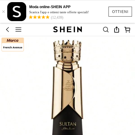
Moda online-SHEIN APP
×
OTTIENI
Scarica l'app e ottieni tante offerte speciali!
(12,439)