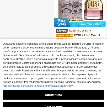
Risparmia 2.65€
Roberto Cavalli
ROBERTO CAVALLI J
Magazzino EU
UST CAVALLI FOR HER EAU DE TOI
12 left
LETTE PROFUMO DONNA
Utilizziamo cookie e tecnologie simili sul nostro sito web per fornire il servizio richiesto e
19
.45€
-11%
22.10€
offrirvi la migliore esperienza di navigazione possibile. Potete "Rifiuta tutto", "Accetta
4-7 giorni lavorativi
tutto" o impostare le vostre preferenze sui cookie in qualsiasi momento a vostra scelta.
Selezionando "Accetta tutto", attiveremo tutti i cookie opzionali, che ci aiutano ad
analizzare il traffico, offrire funzionalità avanzate e personalizzare contenuti e annunci
per migliorare la vostra esperienza di acquisto con SHEIN. Selezionando "Rifiuta tutto",
consentite l'utilizzo dei soli cookie strettamente necessari per il funzionamento del
nostro sito web. Potete disabilitarli modificando le impostazioni del vostro browser, ma
questo potrebbe influire sul corretto funzionamento del sito. Per saperne di più sui
cookie che utilizziamo e per regolare le impostazioni dei cookie opzionali, selezionate
"Gestisci cookie". Per maggiori informazioni su come trattiamo i dati che raccogliamo,
fate clic qui per consultare la nostra Informativa sulla privacy.
Rifiuta tutto
Accetta tutto