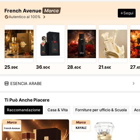
French Avenue
Segui
Autentico al 100%
25
36
28
21
27
.99€
.90€
.40€
.84€
.4
ESENCIA ARABE
Ti Può Anche Piacere
Raccomandazione
Casa & Vita
Forniture per ufficio & Scuola
Acc