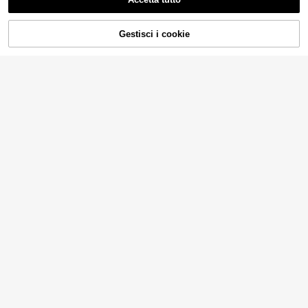
AGGIUNGI AL
Gestisci i cookie
COMPRA ORA
CARRELLO