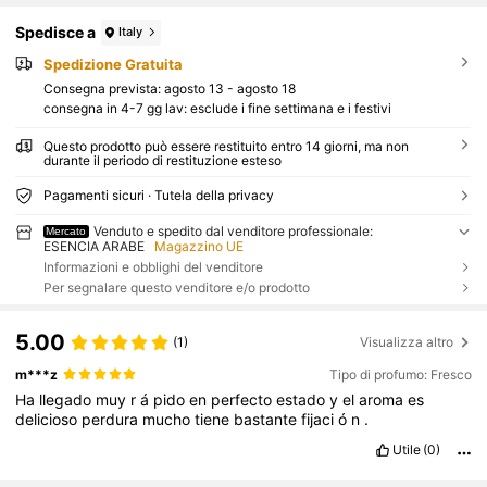
Spedisce a
Italy
Spedizione Gratuita
Consegna prevista:
agosto 13 - agosto 18
consegna in 4-7 gg lav: esclude i fine settimana e i festivi
Questo prodotto può essere restituito entro 14 giorni, ma non
durante il periodo di restituzione esteso
Pagamenti sicuri · Tutela della privacy
Venduto e spedito dal venditore professionale:
Mercato
ESENCIA ARABE
Magazzino UE
Informazioni e obblighi del venditore
Per segnalare questo venditore e/o prodotto
5.00
(1)
Visualizza altro
m***z
Tipo di profumo: Fresco
Ha
llegado
muy
r
á
pido
en
perfecto
estado
y
el
aroma
es
delicioso
perdura
mucho
tiene
bastante
fijaci
ó
n
.
Utile
(0)