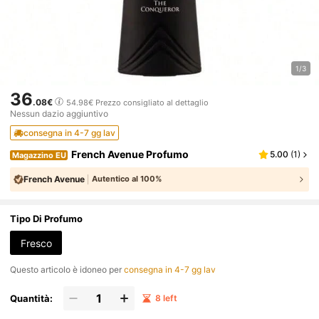
1/3
36
.08€
54.98€
Prezzo consigliato al dettaglio
Nessun dazio aggiuntivo
consegna in 4-7 gg lav
French Avenue Profumo
5.00
(
1
)
Magazzino EU
French Avenue
Autentico al 100%
Tipo Di Profumo
Fresco
Questo articolo è idoneo per
consegna in 4-7 gg lav
Quantità:
8 left