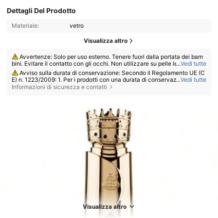
Dettagli Del Prodotto
Materiale:
vetro
Visualizza altro
Avvertenze: Solo per uso esterno. Tenere fuori dalla portata dei bam
bini. Evitare il contatto con gli occhi. Non utilizzare su pelle lesa o irritat
...
Vedi tutte
a. Interrompere l'uso in caso di irritazione.
Avviso sulla durata di conservazione: Secondo il Regolamento UE (C
E) n. 1223/2009: 1. Per i prodotti con una durata di conservazione totale
...
Vedi tutte
≤ 30 mesi: la data di scadenza sarà indicata da una clessidra ⌛ + data s
Informazioni di sicurezza e contatti
ulla confezione, oppure in italiano, "da consumarsi preferibilmente entr
o" o "da consumarsi preferibilmente entro la fine di" + data; 2. Per i prod
otti con una durata di conservazione totale > 30 mesi: la dicitura PAO è
contrassegnata da un simbolo di un barattolo aperto + M, dove M rappr
esenta i mesi. Nota: i prodotti con imballaggio monouso, i prodotti non a
pribili e altri articoli specificati sono esenti dall'obbligo di marcatura PA
O. Fare riferimento esclusivamente alle indicazioni stampate sulla confe
zione fisica del prodotto; interrompere immediatamente l'uso in caso di
deterioramento.
Visualizza altro