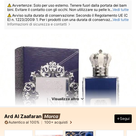
Avvertenze: Solo per uso esterno. Tenere fuori dalla portata dei bam
bini. Evitare il contatto con gli occhi. Non utilizzare su pelle lesa o irritat
...
Vedi tutte
a. Interrompere l'uso in caso di irritazione.
Avviso sulla durata di conservazione: Secondo il Regolamento UE (C
E) n. 1223/2009: 1. Per i prodotti con una durata di conservazione totale
...
Vedi tutte
≤ 30 mesi: la data di scadenza sarà indicata da una clessidra ⌛ + data s
Informazioni di sicurezza e contatti
ulla confezione, oppure in italiano, "da consumarsi preferibilmente entr
o" o "da consumarsi preferibilmente entro la fine di" + data; 2. Per i prod
otti con una durata di conservazione totale > 30 mesi: la dicitura PAO è
contrassegnata da un simbolo di un barattolo aperto + M, dove M rappr
esenta i mesi. Nota: i prodotti con imballaggio monouso, i prodotti non a
pribili e altri articoli specificati sono esenti dall'obbligo di marcatura PA
O. Fare riferimento esclusivamente alle indicazioni stampate sulla confe
zione fisica del prodotto; interrompere immediatamente l'uso in caso di
deterioramento.
Visualizza altro
Ard Al Zaafaran
Segui
Autentico al 100%
100+ acquisti