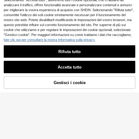
Selezionando "Accetta tutto", attiveremo tutti i cookie opzionali, che ci aiutano ad
analizzare il traffico, offrire funzionalità avanzate e personalizzare contenuti e annunci
per migliorare la vostra esperienza di acquisto con SHEIN. Selezionando "Rifiuta tutto",
consentite l'utilizzo dei soli cookie strettamente necessari per il funzionamento del
nostro sito web. Potete disabilitarli modificando le impostazioni del vostro browser, ma
questo potrebbe influire sul corretto funzionamento del sito. Per saperne di più sui
cookie che utilizziamo e per regolare le impostazioni dei cookie opzionali, selezionate
"Gestisci cookie". Per maggiori informazioni su come trattiamo i dati che raccogliamo,
fate clic qui per consultare la nostra Informativa sulla privacy.
Rifiuta tutto
Lattafa
Accetta tutto
Lattafa Profumo
Magazzino EU
20 left
AGGIUNGI AL
Gestisci i cookie
59
COMPRA ORA
.84€
Risparmia 1.32€
CARRELLO
Dsquared2
Dsquared2 Red Wood
Magazzino EU
Eau de Toilette 50 ml
7 left
22
.51€
-5%
23.83€
4-7 giorni lavorativi