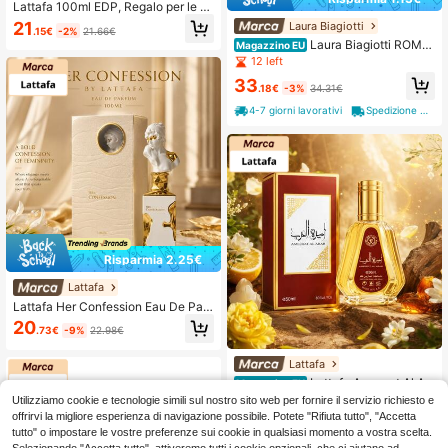
Lattafa 100ml EDP, Regalo per le v
acanze, Festa della mamma, Buon
21
Laura Biagiotti
.15€
-2%
21.66€
compleanno
Laura Biagiotti ROMA
Magazzino EU
UOMO EDT PROFUMO DA UOMO 7
12 left
5ML
33
.18€
-3%
34.31€
4-7 giorni lavorativi
Spedizione gratuita
Risparmia 2.25€
Lattafa
Lattafa Her Confession Eau De Parf
um 100ML Profumo di lusso femmin
20
.73€
-9%
22.98€
ile elegante e di lunga durata per do
nne
Lattafa
Lattafa Ameerat Al Ar
Magazzino EU
ab Eau de Parfum Donna 50 ml
8
Utilizziamo cookie e tecnologie simili sul nostro sito web per fornire il servizio richiesto e
.55€
offrirvi la migliore esperienza di navigazione possibile. Potete "Rifiuta tutto", "Accetta
4-7 giorni lavorativi
tutto" o impostare le vostre preferenze sui cookie in qualsiasi momento a vostra scelta.