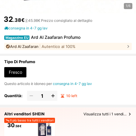
1/6
32
.38€
45.98€
Prezzo consigliato al dettaglio
consegna in 4-7 gg lav
Ard Al Zaafaran Profumo
Magazzino EU
Ard Al Zaafaran
Autentico al 100%
Tipo Di Profumo
Fresco
Questo articolo è idoneo per
consegna in 4-7 gg lav
Quantità:
10 left
Altri venditori SHEIN
Visualizza tutti i 1 venditori
Il più basso tra tutti i venditori
30
.58€