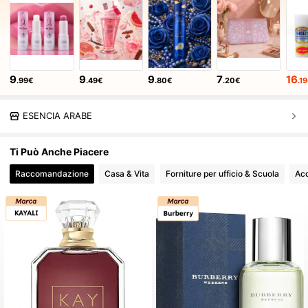
9
9
9
7
16
.99€
.49€
.80€
.20€
.1
ESENCIA ARABE
Ti Può Anche Piacere
Raccomandazione
Casa & Vita
Forniture per ufficio & Scuola
Acc