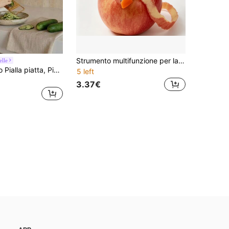
Strumento multifunzione per lavare e sbucciare frutta e verdura in cucina, spazzola per pulire patate con punzonatore e rimuovi germogli, sbucciatore in acciaio inossidabile, spazzola con setole morbide e dure per la rapida rimozione dello sporco, sbucciatore e lavatrice 2 in 1 per mele, pere e cetrioli, strumento per lavare e sbucciare verdure che risparmia fatica per casa e affitto
elle
Cirelle 1 pezzo Pialla piatta, Pialla in acciaio inossidabile color oro rosa, Raschietto, Tergipavimento
5 left
3.37€