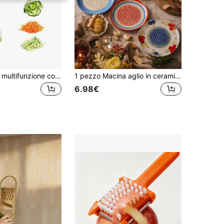
Sbucciatorino multifunzione con lama dentata - Materiale in acciaio inossidabile 304, manico ergonomico e scatola di stoccaggio integrata, adatto per frutta, verdura, patate - Uno strumento da cucina, perfetto per la cucina domestica, sbucciare la buccia della frutta, design elegante, struttura robusta, ideale per gli appassionati di cucina, design compatto, realizzato con materiali di alta qualità, sbucciatorino alimentare multifunzione con scatola di stoccaggio integrata, un ottimo regalo per la famiglia o gli amici, scelta ideale per San Valentino
1 pezzo Macina aglio in ceramica, macina multifunzionale ed efficiente per aglio, zenzero, rafano, strumento da cucina pratico, adatto per le esigenze di cottura quotidiana, facile da pulire e riporre, comodo da usare
6.98€