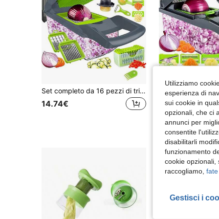
Utilizziamo cookie 
Set completo da 16 pezzi di tritasalse manuali, affettatrici e insalatatrici versatili per verdure, con lame intercambiabili per cipolla, patate e utensili da cucina
esperienza di navi
19 left
sui cookie in qual
14.74€
opzionali, che ci 
14.38€
annunci per migli
consentite l'utili
disabilitarli modi
funzionamento del
cookie opzionali,
raccogliamo,
fate
Gestisci i co