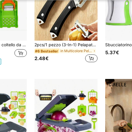
tello da pelare
2pcs/1 pezzo (3-In-1) Pelapatate e grattugia in acciaio inossidabile ad alta resistenza, adatta per vari tipi di frutta e verdura. Pelapatate multifunzionale e affettatrice per verdure, adatta per uso domestico e professionale, strumento per affettare verdure, forniture da cucina per picnic all'aperto e casa, utensili da cucina, accessori da cucina, stagione di ritorno a scuola, decorazione per la casa, forniture per la casa, articoli essenziali per la casa, regalo per donne, regalo per uomini, regalo per la mamma, regalo per il papà, regalo per il nonno, regalo per la nonna
in Multicolore Pelapatate e coltello per sbucciare
#6 Bestseller
5.37€
2.48€