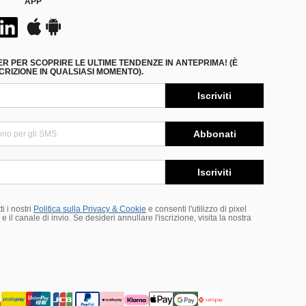
APP
ER PER SCOPRIRE LE ULTIME TENDENZE IN ANTEPRIMA! (È
RIZIONE IN QUALSIASI MOMENTO).
Iscriviti
Abbonati
Iscriviti
i i nostri
Politica sulla Privacy & Cookie
e consenti l'utilizzo di pixel
 il canale di invio. Se desideri annullare l'iscrizione, visita la nostra