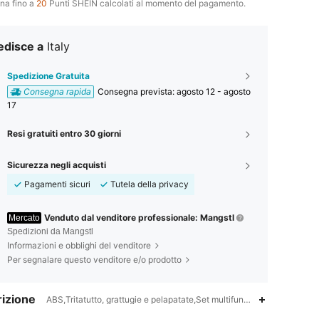
na fino a
20
Punti SHEIN calcolati al momento del pagamento.
edisce a
Italy
Spedizione Gratuita
Consegna rapida
Consegna prevista:
agosto 12 - agosto
17
Resi gratuiti entro 30 giorni
Sicurezza negli acquisti
Pagamenti sicuri
Tutela della privacy
Venduto dal venditore professionale: Mangstl
Mercato
Spedizioni da Mangstl
Informazioni e obblighi del venditore
Per segnalare questo venditore e/o prodotto
izione
ABS,Tritatutto, grattugie e pelapatate,Set multifunzione di grattugia 
4.37
897
22