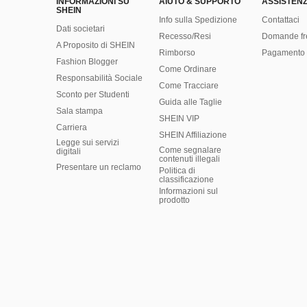
INFORMAZIONI SU
AIUTO & SUPPORTO
ASSISTENZ
SHEIN
Info sulla Spedizione
Contattaci
Dati societari
Recesso/Resi
Domande fr
A Proposito di SHEIN
Rimborso
Pagamento 
Fashion Blogger
Come Ordinare
Responsabilità Sociale
Come Tracciare
Sconto per Studenti
Guida alle Taglie
Sala stampa
SHEIN VIP
Carriera
SHEIN Affiliazione
Legge sui servizi
Come segnalare
digitali
contenuti illegali
Presentare un reclamo
Politica di
classificazione
​Informazioni sul
prodotto