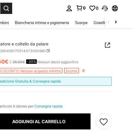
0
0
s Enter to select.
mbini
Biancheria intima e pigiameria
Scarpe
Gioielli E Accessori
atore e coltello da pelare
h260426170514373050980
50€
-30%
ICE AND AVAILABILITY
25.00€
Nessun dazio aggiuntivo
DI SCONTO: Nessun acquisto minimo
Sconto
edizione Gratuita & Consegna rapida
t
articolo è idoneo per
Consegna rapida
AGGIUNGI AL CARRELLO