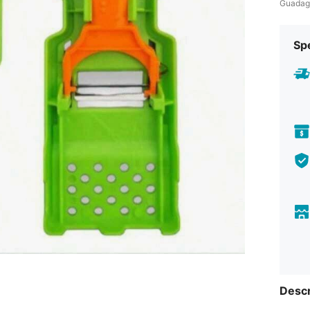
Guadag
Sp
Descr