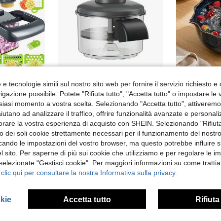
e tecnologie simili sul nostro sito web per fornire il servizio richiesto e o
Set completo di 16 pezzi affettatrice, tritatutto di verdure multifunzionale da cucina per preparare insalate, include grattugia con manico, affettatrice di verdure, contenitore coltello, tritatutto di cipolle con lame intercambiabili, utensile da cucina per feste domestiche e vacanze
Pelatrice per frutta e verdura a manovella, macchina pelatrice per frutta da cucina domestica, pelatrice per uva e uva verde, strumento specializzato per pelatura per negozi di frutta, adatto per vari piccoli frutti, aglio
gazione possibile. Potete "Rifiuta tutto", "Accetta tutto" o impostare le
3 left
siasi momento a vostra scelta. Selezionando "Accetta tutto", attiveremo t
2.97€
aiutano ad analizzare il traffico, offrire funzionalità avanzate e personal
18.35€
orare la vostra esperienza di acquisto con SHEIN. Selezionando "Rifiuta
zzo dei soli cookie strettamente necessari per il funzionamento del nostr
ficando le impostazioni del vostro browser, ma questo potrebbe influire s
 sito. Per saperne di più sui cookie che utilizziamo e per regolare le i
 selezionate "Gestisci cookie". Per maggiori informazioni su come trattia
 clic qui per consultare la nostra Informativa sulla privacy.
okie
Accetta tutto
Rifiuta