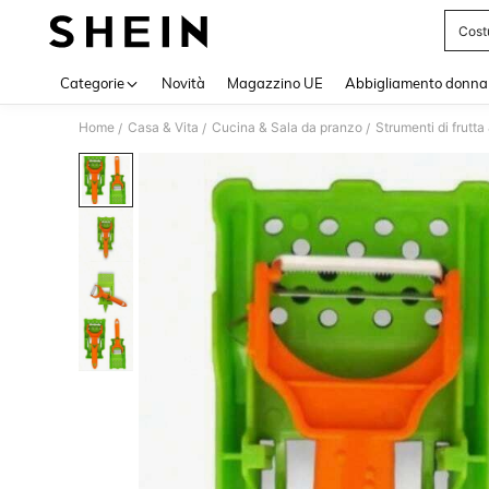
Cost
Use up 
Categorie
Novità
Magazzino UE
Abbigliamento donna
Home
Casa & Vita
Cucina & Sala da pranzo
Strumenti di frutta
/
/
/