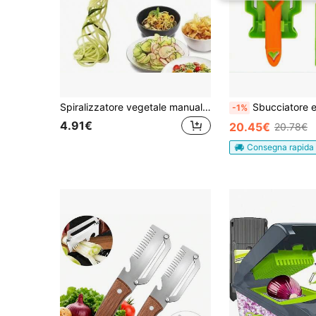
Spiralizzatore vegetale manuale, affettatrice di verdure, taglierina a spirale, tagliapassata di zucchine, strumento per fare spaghetti di pasta, accessori da cucina
Sbucciatore e col
-1%
4.91€
20.45€
20.78€
Consegna rapida