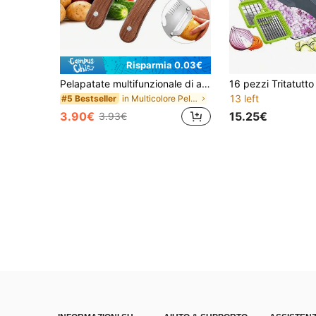
Risparmia 0.03€
Pelapatate multifunzionale di alta qualità con manico in legno e apribottiglie, adatto per pelare frutta, zucche, patate, carote e altre verdure
13 left
in Multicolore Pelapatate e coltello per sbucciare
#5 Bestseller
3.90€
15.25€
3.93€