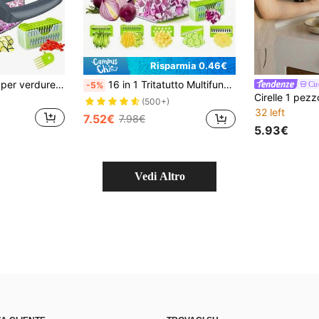
Risparmia 0.46€
16 pezzi Tritatutto per verdure con contenitore | Grattugia per formaggio, affettatrice per insalata, trituratore, tritatutto per cavolo in acciaio inossidabile, taglierina per patatine fritte, adatto per verdure, cipolle, patate, frutta, utensili da cucina manuali, forniture per cucina per feste, compleanni e all'aperto
16 in 1 Tritatutto Multifunzionale con Manico, Inclusi Grattugia, Affettatrice, Tritatrice per Frutta, Cipolle, Carote, Patate, ecc. Viene con Scatola di Conservazione, Ottimo Regalo di Natale
Cir
-5%
(500+)
32 left
7.52€
7.98€
5.93€
Vedi Altro