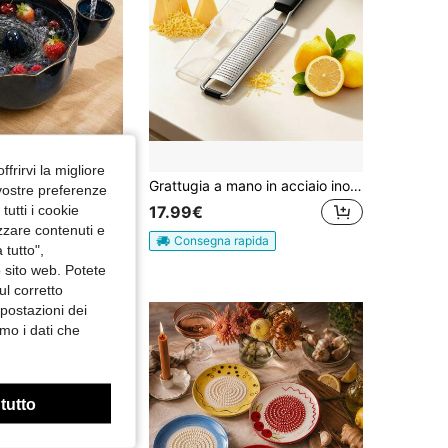
ffrirvi la migliore
1/2 pezzi Ciotola in ceramica per lavare i frutti The Berry Swirl, design con ingresso laterale a flusso d'acqua a vortice, colino multifunzionale per fragole, mirtilli e piccoli frutti, scolapasta da cucina a drenaggio rapido, ciotola in ceramica resistente per lavare i frutti, adatta per la preparazione quotidiana degli alimenti in casa
Grattugia a mano in acciaio inossidabile con copertura protettiva, include custodia per la conservazione e spazzola per la pulizia, ideale per parmigiano, limone, aglio e zenzero
 vostre preferenze
utti i cookie
17.99€
izzare contenuti e
Consegna rapida
 tutto",
o sito web. Potete
ul corretto
mpostazioni dei
mo i dati che
 tutto