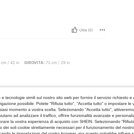
Utile (0)
 GIROVITA: 73 cm / 29 in, Busto: 92 cm / 36 in, Colore: Castano, Misure: L
cm / 42 in
GIROVITA:
73 cm / 29 in
e tecnologie simili sul nostro sito web per fornire il servizio richiesto e o
Utile (0)
gazione possibile. Potete "Rifiuta tutto", "Accetta tutto" o impostare le
siasi momento a vostra scelta. Selezionando "Accetta tutto", attiveremo t
aiutano ad analizzare il traffico, offrire funzionalità avanzate e personal
 Recensioni
orare la vostra esperienza di acquisto con SHEIN. Selezionando "Rifiuta
zzo dei soli cookie strettamente necessari per il funzionamento del nostr
ficando le impostazioni del vostro browser, ma questo potrebbe influire s