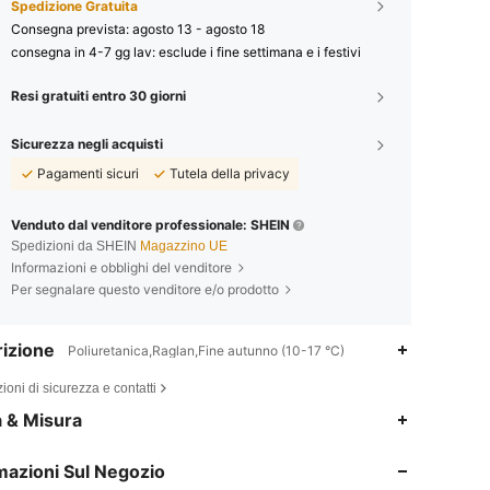
Spedizione Gratuita
Consegna prevista:
agosto 13 - agosto 18
consegna in 4-7 gg lav: esclude i fine settimana e i festivi
Resi gratuiti entro 30 giorni
Sicurezza negli acquisti
Pagamenti sicuri
Tutela della privacy
Venduto dal venditore professionale: SHEIN
Spedizioni da SHEIN
Magazzino UE
Informazioni e obblighi del venditore
Per segnalare questo venditore e/o prodotto
izione
Poliuretanica,Raglan,Fine autunno (10-17 °C)
ioni di sicurezza e contatti
4.71
1.6K
62K
a & Misura
mazioni Sul Negozio
4.71
1.6K
62K