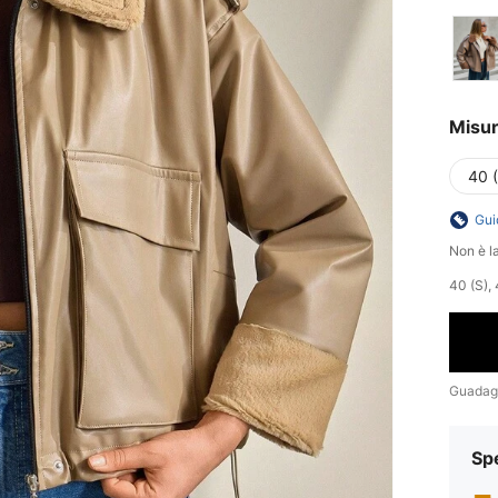
Misu
40 
Gui
Non è la
40 (S), 
Guadag
Sp