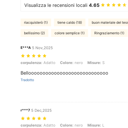
Visualizza le recensioni locali
4.65
riacquisterò (1)
tiene caldo (18)
buon materiale del tess
bellissimo (2)
colore semplice (1)
Ringraziamento (1)
E***A
5 Nov,2025
corpulenza: Adatto, Colore: nero, Misure: S
corpulenza:
Adatto
Colore:
nero
Misure:
S
Belloooooooooooooooooooooooooooo
Tradotto
r***7
5 Dec,2025
corpulenza: Adatto, Colore: nero, Misure: L
corpulenza:
Adatto
Colore:
nero
Misure:
L