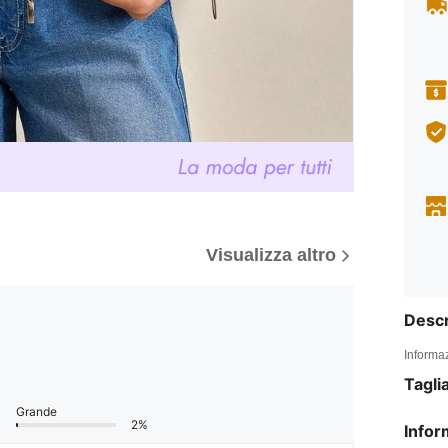
Visualizza altro
Descr
Informaz
Tagli
Grande
2%
Infor