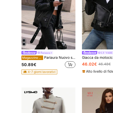
Pariaura
LY VARE
Pariaura Nuovo stile giacca da motociclista in pelle PU imbottita in montone, cappotto invernale spesso da donna, giacca da aviatore in ecopelle con fodera di borg
Magazzino EU
46.02€
46.48€
50.89€
4-7 giorni lavorativi