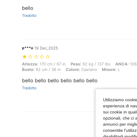
bello
Tradotto
p***o
19 Dec,2025
Altezza: 170 cm / 67 in, Peso: 62 kg / 137 lbs, ANCA: 106 cm / 42 in,
Altezza:
170 cm / 67 in
Peso:
62 kg / 137 lbs
ANCA:
106 
Busto:
92 cm / 36 in
Colore:
Castano
Misure:
L
bello bello bello bello bello bello
Tradotto
Utilizziamo cookie 
esperienza di navi
sui cookie in qual
opzionali, che ci 
Visualizza Altre
annunci per migli
consentite l'utili
disabilitarli modi