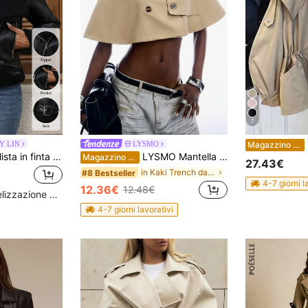
7
1
Y LIN
LYSMO
Magazzino EU
Giacca da motociclista in finta pelle e fodera in pile da donna, giacca da volo invernale calda, stile corto nero
LYSMO Mantella antivento doppiopetto di colore unito da donna
Magazzino EU
27.43€
in Kaki Trench da donna
#8 Bestseller
4-7 giorni l
12.36€
12.48€
Alto livello di fidelizzazione dei clienti
4-7 giorni lavorativi