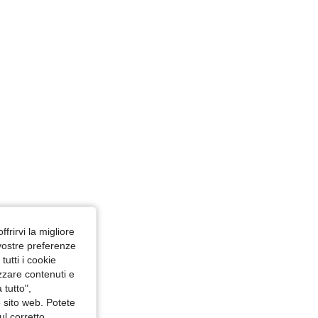
4.71
1.6K
62K
ffrirvi la migliore
 vostre preferenze
utti i cookie
izzare contenuti e
 tutto",
o sito web. Potete
ul corretto