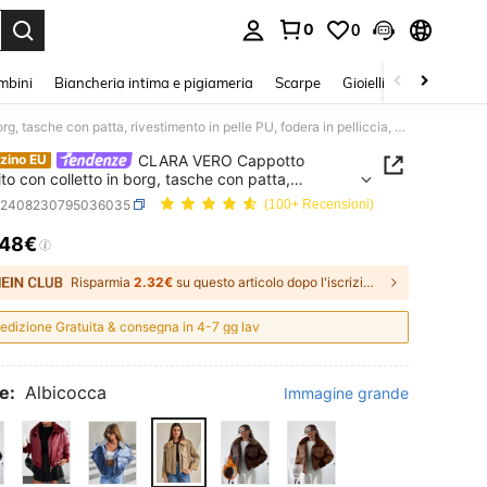
0
0
s Enter to select.
mbini
Biancheria intima e pigiameria
Scarpe
Gioielli E Accessori
CLARA VERO Cappotto imbottito con colletto in borg, tasche con patta, rivestimento in pelle PU, fodera in pelliccia, giacca in PU di alta qualità, molto morbida e confortevole
CLARA VERO Cappotto
zino EU
ito con colletto in borg, tasche con patta,
mento in pelle PU, fodera in pelliccia, giacca in PU
z2408230795036035
(100+ Recensioni)
a qualità, molto morbida e confortevole
.48€
ICE AND AVAILABILITY
Risparmia
2.32€
su questo articolo dopo l'iscrizione.
edizione Gratuita & consegna in 4-7 gg lav
e:
Albicocca
Immagine grande