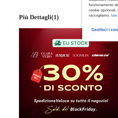
funzionamento del
cookie opzionali,
raccogliamo,
fate
Più Dettagli(1)
Gestisci i co