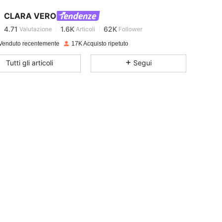
CLARA VERO
4.71
1.6K
62K
Valutazione
Articoli
Follower
M***a
pagato
1 giorno fa
Venduto recentemente
17K Acquisto ripetuto
4.71
1.6K
62K
Tutti gli articoli
Segui
4.71
1.6K
62K
4.71
1.6K
62K
4.71
1.6K
62K
4.71
1.6K
62K
4.71
1.6K
62K