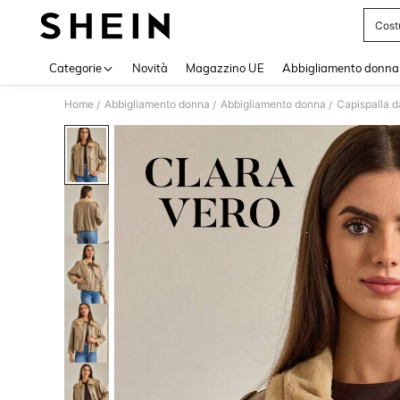
Cost
Use up 
Categorie
Novità
Magazzino UE
Abbigliamento donna
Home
Abbigliamento donna
Abbigliamento donna
Capispalla 
/
/
/