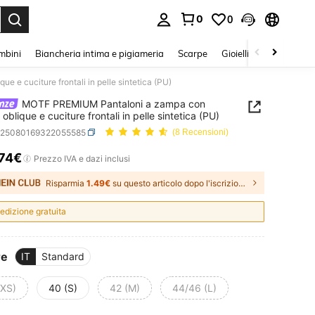
0
0
s Enter to select.
mbini
Biancheria intima e pigiameria
Scarpe
Gioielli E Accessori
e cuciture frontali in pelle sintetica (PU)
MOTF PREMIUM Pantaloni a zampa con
oblique e cuciture frontali in pelle sintetica (PU)
z25080169322055585
(8 Recensioni)
.74€
ICE AND AVAILABILITY
Prezzo IVA e dazi inclusi
Risparmia
1.49€
su questo articolo dopo l'iscrizione.
edizione gratuita
re
IT
Standard
(XS)
40 (S)
42 (M)
44/46 (L)
t