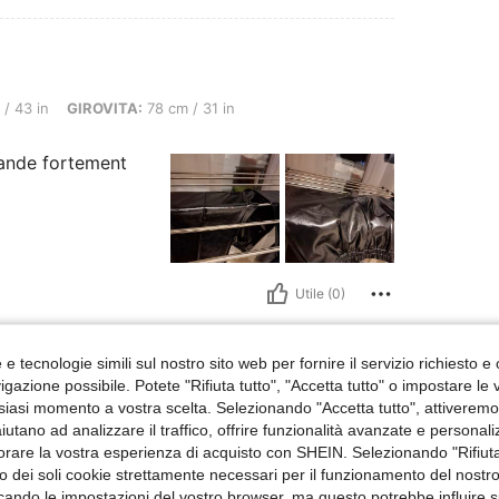
OVITA: 78 cm / 31 in, Colore: nero, Misure: L
/ 43 in
GIROVITA:
78 cm / 31 in
ande fortement
Utile (0)
 Recensioni
e tecnologie simili sul nostro sito web per fornire il servizio richiesto e o
gazione possibile. Potete "Rifiuta tutto", "Accetta tutto" o impostare le
siasi momento a vostra scelta. Selezionando "Accetta tutto", attiveremo t
aiutano ad analizzare il traffico, offrire funzionalità avanzate e personal
orare la vostra esperienza di acquisto con SHEIN. Selezionando "Rifiuta
zzo dei soli cookie strettamente necessari per il funzionamento del nostr
ficando le impostazioni del vostro browser, ma questo potrebbe influire s