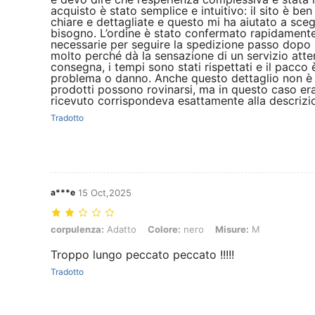
acquisto è stato semplice e intuitivo: il sito è be
chiare e dettagliate e questo mi ha aiutato a sceg
bisogno. L’ordine è stato confermato rapidamente
necessarie per seguire la spedizione passo dopo
molto perché dà la sensazione di un servizio atte
consegna, i tempi sono stati rispettati e il pacco 
problema o danno. Anche questo dettaglio non è s
prodotti possono rovinarsi, ma in questo caso era
ricevuto corrispondeva esattamente alla descrizi
Tradotto
a***e
15 Oct,2025
corpulenza: Adatto, Colore: nero, Misure: M
corpulenza:
Adatto
Colore:
nero
Misure:
M
Troppo lungo peccato peccato !!!!!
Tradotto