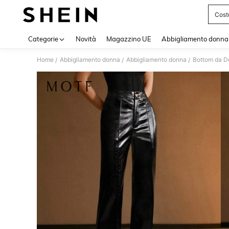
Cost
Use up 
Categorie
Novità
Magazzino UE
Abbigliamento donna
Home
Abbigliamento donna
Abbigliamento donna
Bottom da 
/
/
/