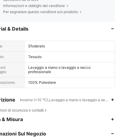
Informazioni e obblighi del venditore
Per segnalare questo venditore e/o prodotto
ial & Details
a:
Sfoderato
to:
Tessuto
ioni
Lavaggio a mano o lavaggio a secco
gio:
professionale
sizione:
100% Poliestere
izione
Inverno (<10 °C),Lavaggio a mano o lavaggio a secco professionale
ioni di sicurezza e contatti
4.85
15K
4.5M
a & Misura
mazioni Sul Negozio
4.85
15K
4.5M