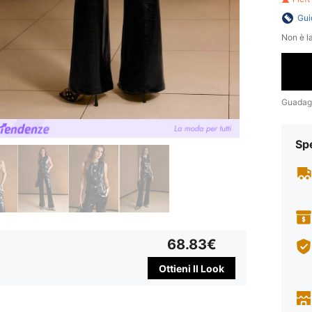
Gui
Non è la
Guadag
Sp
68.83€
Ottieni Il Look