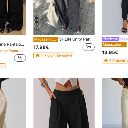
23
SHEIN Unity Pantaloni eleganti a vita bassa a righe con gamba ampia, adatti per l'estate, stile casual e campus
Fir
Magazzino EU
endolare intrecciati da donna con pizzo a contrasto e pieghe
Fi
Magazzino EU
17.98€
in Pulsante Pantaloni casual
13.95€
4-7 giorni lavorativi
4-7 giorni l
ivi