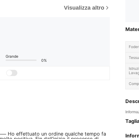
Visualizza altro
Mater
Foder
Grande
Tessu
0%
Istruz
Lavag
Compo
Descr
Informaz
Tagli
⸻ Ho effettuato un ordine qualche tempo fa
Infor
lto positiva. Fin dall’inizio il processo di