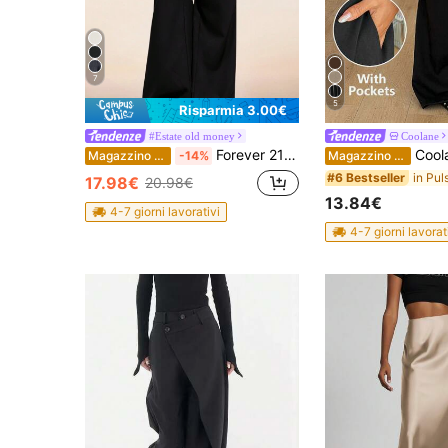
7
5
Risparmia 3.00€
#Estate old money
Coolane
Forever 21 Pantaloni larghi a vita bassa, ampi e comodi, adatti per autunno/inverno, ritorno a scuola, concerti country, uscite, compleanni, Ognissanti, casual, stile Y2K/2000/90, abbigliamento western, boho, club, ufficio, cocktail, vintage, festival rave, old money, streetwear, vacanze, concerti country, lavoro, modesto, festa nazionale, capodanno, chic di base, laurea, Ognissanti
Coolane Pantaloni neri da p
Magazzino EU
-14%
Magazzino EU
#6 Bestseller
17.98€
20.98€
13.84€
4-7 giorni lavorativi
4-7 giorni lavorat