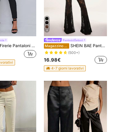
4
erie
#sottoiriflettori
rerie Pantaloni skinny con vita a sacchetto di carta, cintura e tasche doppie, pantaloni casual da donna per primavera/autunno, a vita alta con vita a sacchetto di carta, tasche, skinny crop, neri, per uso casual quotidiano
SHEIN BAE Pantaloni a zampa di colore nero tinta unita, in pizzo sexy, adatti per festival musicali estivi, feste in spiaggia, adatti per estate, rave, festival, abbigliamento western, stile boho, San Valentino
Magazzino EU
(500+)
16.98€
avorativi
4-7 giorni lavorativi