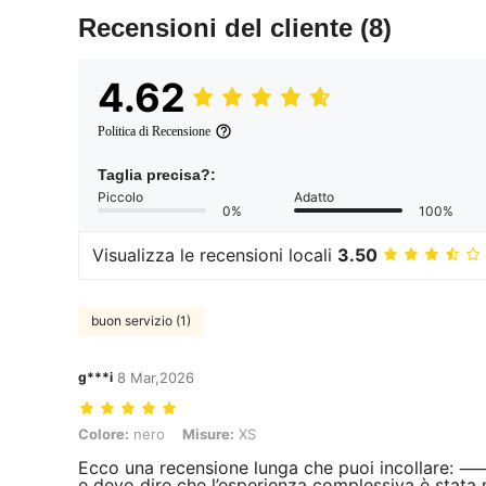
Recensioni del cliente
(8)
4.62
Politica di Recensione
Taglia precisa?:
Piccolo
Adatto
0%
100%
Visualizza le recensioni locali
3.50
buon servizio (1)
g***i
8 Mar,2026
Colore: nero, Misure: XS
Colore:
nero
Misure:
XS
Ecco una recensione lunga che puoi incollare: 
e devo dire che l’esperienza complessiva è stata mo