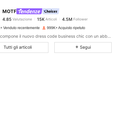
MOTF
4.85
15K
4.5M
Valutazione
Articoli
Follower
l***a
pagato
1 giorno fa
+ Venduto recentemente
999K+ Acquisto ripetuto
4.85
15K
4.5M
MOTF compone il nuovo dress code business chic con un abbigliamento professionale che abbraccia la femminilità e la naturale poesia dello stile personale delle donne.
Tutti gli articoli
Segui
4.85
15K
4.5M
4.85
15K
4.5M
4.85
15K
4.5M
4.85
15K
4.5M
4.85
15K
4.5M