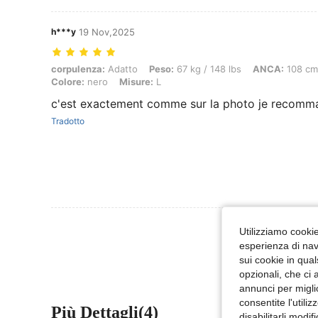
h***y
19 Nov,2025
corpulenza: Adatto, Peso: 67 kg / 148 lbs, ANCA: 108 cm / 43 in, GIR
corpulenza:
Adatto
Peso:
67 kg / 148 lbs
ANCA:
108 cm 
Colore:
nero
Misure:
L
c'est exactement comme sur la photo je recomm
Tradotto
Visualizza Altre
Utilizziamo cookie 
esperienza di navi
sui cookie in qual
opzionali, che ci 
annunci per migli
consentite l'utili
Più Dettagli(4)
disabilitarli modi