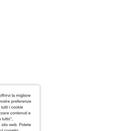
4.85
15K
4.5M
ffrirvi la migliore
 vostre preferenze
utti i cookie
izzare contenuti e
 tutto",
o sito web. Potete
ul corretto