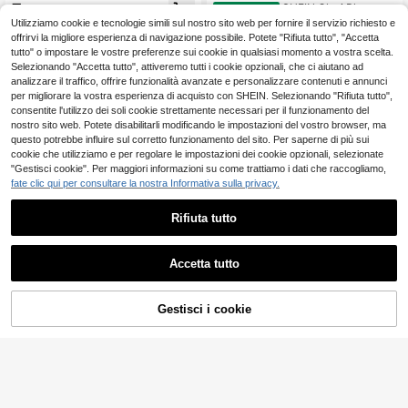
Bottoni Fiorito Multicolore Elegante
7
SHEIN Clasi Blusa esti
Magazzino EU
.48€
va da donna con stampa colorata, c
7
Utilizziamo cookie e tecnologie simili sul nostro sito web per fornire il servizio richiesto e
.98€
olletto alla mandarina, senza manic
4-7 giorni lavorativi
offrirvi la migliore esperienza di navigazione possibile. Potete "Rifiuta tutto", "Accetta
he, ampia, stile vivace per viaggi, v
4-7 giorni lavorativi
tutto" o impostare le vostre preferenze sui cookie in qualsiasi momento a vostra scelta.
acanze, street style, nuovo essenzi
Selezionando "Accetta tutto", attiveremo tutti i cookie opzionali, che ci aiutano ad
ale estivo, design di nicchia versatil
analizzare il traffico, offrire funzionalità avanzate e personalizzare contenuti e annunci
e, top casual da vacanza senza ma
niche
per migliorare la vostra esperienza di acquisto con SHEIN. Selezionando "Rifiuta tutto",
consentite l'utilizzo dei soli cookie strettamente necessari per il funzionamento del
nostro sito web. Potete disabilitarli modificando le impostazioni del vostro browser, ma
questo potrebbe influire sul corretto funzionamento del sito. Per saperne di più sui
cookie che utilizziamo e per regolare le impostazioni dei cookie opzionali, selezionate
"Gestisci cookie". Per maggiori informazioni su come trattiamo i dati che raccogliamo,
fate clic qui per consultare la nostra Informativa sulla privacy.
Rifiuta tutto
Accetta tutto
22
Gestisci i cookie
AGGIUNGI AL CARRELLO
7
#bohorevelry
EMERY ROSE Top da
SHEIN Nuova canotta
Magazzino EU
Magazzino EU
pendolare con scollo a V e allacciat
elegante da donna per primavera/e
7
7
.85€
.98€
ura al collo a righe geometriche
state, con scollo a V, aderente, senz
a maniche, con stampa floreale, cas
4-7 giorni lavorativi
4-7 giorni lavorativi
ual e chic, per strada