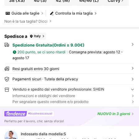
38
(XS)
40
(S)
42
(M)
44/46
(L)
Curvy
Guida alle taglie
Controlla la mia taglia
Non è la tua taglia? Dicci
Spedisce a
Italy
Spedizione Gratuita(Ordini ≥ 9.00€)
200 punto, se ci sono ritardi
Consegna prevista:
agosto 12 -
agosto 17
Resi gratuiti entro 30 giorni
Pagamenti sicuri · Tutela della privacy
Venduto e spedito dal venditore professionale: SHEIN
Informazioni e obblighi del venditore
Per segnalare questo venditore e/o prodotto
NUOVO
in 3 giorni
#businesscasual
Perfetto per il lavoro, chic senza sforzo!
Indossato dalla modella:
S