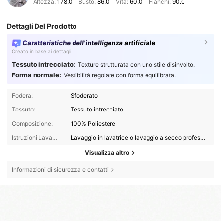
Altezza:
178.0
Busto:
86.0
Vita:
60.0
Fianchi:
90.0
Dettagli Del Prodotto
Caratteristiche dell'intelligenza artificiale
Creato in base ai dettagli
Tessuto intrecciato:
Texture strutturata con uno stile disinvolto.
Forma normale:
Vestibilità regolare con forma equilibrata.
Fodera:
Sfoderato
Tessuto:
Tessuto intrecciato
Composizione:
100% Poliestere
Istruzioni Lavaggio:
Lavaggio in lavatrice o lavaggio a secco professionale
Visualizza altro
Informazioni di sicurezza e contatti