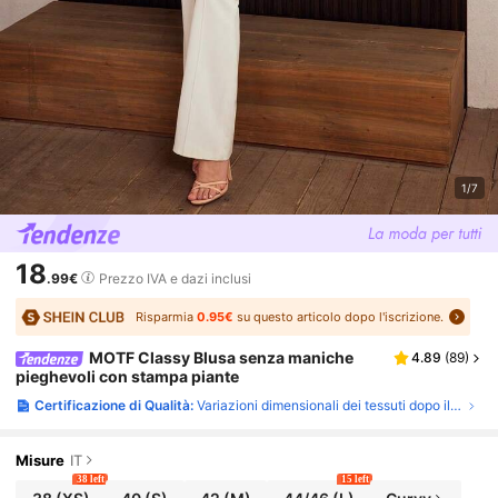
1/7
18
.99€
Prezzo IVA e dazi inclusi
Risparmia
0.95€
su questo articolo dopo l'iscrizione.
MOTF Classy Blusa senza maniche
4.89
(
89
)
pieghevoli con stampa piante
Certificazione di Qualità:
Variazioni dimensionali dei tessuti dopo il lavaggio domestico
Misure
IT
38 left
15 left