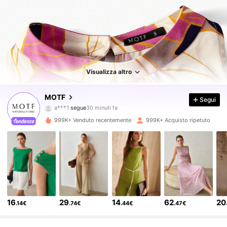
Visualizza altro
4.5M Follower
4.85
MOTF
Segui
a***1
segue
30 minuti fa
j***2
sta navigando
4.5M Follower
4.85
999K+ Venduto recentemente
999K+ Acquisto ripetuto
4.5M Follower
4.85
4.5M Follower
4.85
16
29
14
62
20
.14€
.74€
.44€
.47€
4.5M Follower
4.85