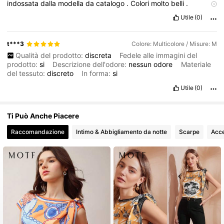
indossata
dalla
modella
da
catalogo
.
Colori
molto
belli
.
Descrizione dell'odore:
La
camicia
veste
molto
bene
.
La
taglia
è
Utile
(0)
giusta
e
non
presenta
alcun
odore
particolare
.
Materiale del
tessuto:
Il
materiale
è
come
da
descrizione
da
etichetta
e
da
catalogo
.
Ottimo
rapporto
qualit
à
e
prezzo
!
In forma:
E
’
in
t***3
Colore: Multicolore / Misure: M
forma
e
mi
piace
tanto
.
Qualità del prodotto:
discreta
Fedele alle immagini del
prodotto:
si
Descrizione dell'odore:
nessun
odore
Materiale
del tessuto:
discreto
In forma:
si
Utile
(0)
Ti Può Anche Piacere
Raccomandazione
Intimo & Abbigliamento da notte
Scarpe
Acce