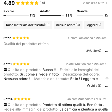
4.89
(89)
Visualizza altro
4.5M Follower
4.85
Piccolo
Adatto
Grande
11%
88%
1%
4.5M Follower
4.85
buon materiale del tessuto
(13)
nessun odore
(3)
leggero
(2)
i***n
Colore: Albicocca / Misure: S
4.5M Follower
4.85
Qualità del prodotto:
ottimo
Utile
(0)
4.5M Follower
4.85
d***i
Colore: Multicolore / Misure: XS
4.5M Follower
Qualità del prodotto:
Buono
!!
Fedele alle immagini del
4.85
prodotto:
Si
,
come
si
vede
in
foto
Descrizione dell'odore:
Nessuno
odore
!
Materiale del tessuto:
Bello
!
Leggero
e
comodo
da
indossare
4.5M Follower
4.85
Utile
(1)
3***4
Colore: Multicolore / Misure: L
Qualità del prodotto:
Prodotto
di
ottima
qualit
à.
Ben
fatta
.
Fedele alle immagini del prodotto:
La
camicia
è
identica
a
quella