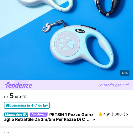
1/16
5
.68€
Da
consegna in 4-7 gg lav
PETSIN 1 Pezzo Guinz
4.91
(
1000+
)
Magazzino EU
aglio Retrattile Da 3m/5m Per Razze Di C
ani Di Piccola E Media Taglia