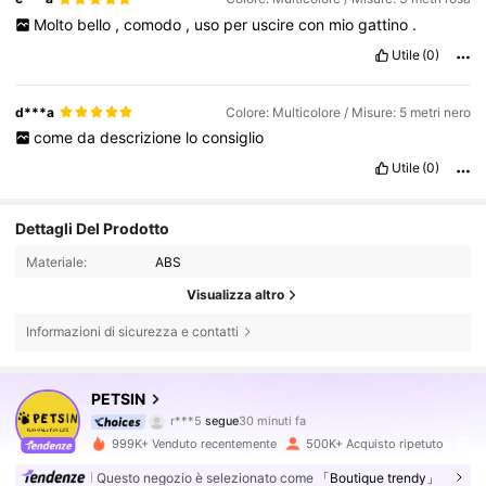
Molto
bello
,
comodo
,
uso
per
uscire
con
mio
gattino
.
Utile
(0)
d***a
Colore: Multicolore / Misure: 5 metri nero
come
da
descrizione
lo
consiglio
Utile
(0)
Dettagli Del Prodotto
Materiale:
ABS
Visualizza altro
Informazioni di sicurezza e contatti
217K Follower
4.85
PETSIN
r***5
segue
30 minuti fa
999K+ Venduto recentemente
500K+ Acquisto ripetuto
217K Follower
4.85
Questo negozio è selezionato come
「Boutique trendy」