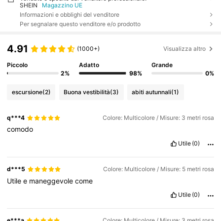
SHEIN
Magazzino UE
Informazioni e obblighi del venditore
Per segnalare questo venditore e/o prodotto
4.91
(1000+)
Visualizza altro
Piccolo
Adatto
Grande
2%
98%
0%
escursione
(2)
Buona vestibilità
(3)
abiti autunnali
(1)
q***4
Colore: Multicolore / Misure: 3 metri rosa
comodo
Utile
(0)
d***5
Colore: Multicolore / Misure: 5 metri rosa
Utile
e
maneggevole
come
Utile
(0)
e***a
Colore: Multicolore / Misure: 3 metri rosa