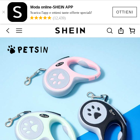
Moda online-SHEIN APP
×
OTTIENI
Scarica l'app e ottieni tante offerte speciali!
(12,439)