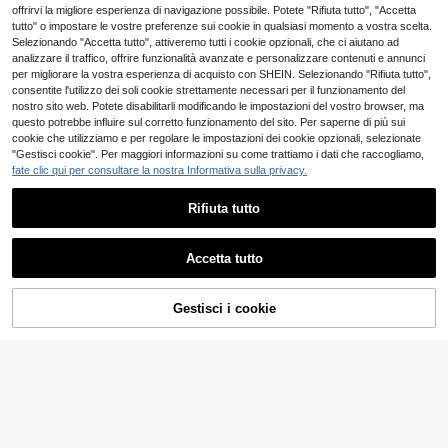
aglia media e piccola sotto i 35 kg
9
offrirvi la migliore esperienza di navigazione possibile. Potete "Rifiuta tutto", "Accetta
.73€
-1%
9.88€
tutto" o impostare le vostre preferenze sui cookie in qualsiasi momento a vostra scelta.
Selezionando "Accetta tutto", attiveremo tutti i cookie opzionali, che ci aiutano ad
analizzare il traffico, offrire funzionalità avanzate e personalizzare contenuti e annunci
per migliorare la vostra esperienza di acquisto con SHEIN. Selezionando "Rifiuta tutto",
consentite l'utilizzo dei soli cookie strettamente necessari per il funzionamento del
nostro sito web. Potete disabilitarli modificando le impostazioni del vostro browser, ma
questo potrebbe influire sul corretto funzionamento del sito. Per saperne di più sui
cookie che utilizziamo e per regolare le impostazioni dei cookie opzionali, selezionate
"Gestisci cookie". Per maggiori informazioni su come trattiamo i dati che raccogliamo,
fate clic qui per consultare la nostra Informativa sulla privacy.
Rifiuta tutto
1 pezzo Guinzaglio per animali dom
estici, catena in metallo 1.2-1.8m/47
36 left
-70in, manico in schiuma con cintur
5
.30€
Accetta tutto
ino intrecciato nero morbido, caten
a anti-morso resistente per cani, ad
1 pezzo Guinzaglio retrattile regola
atto per cani, gatti, catena per anim
bile di alta qualità, corda di trazione
31 left
ali domestici e guinzaglio per passe
da 5 m per animali domestici sotto i
AGGIUNGI AL
7
Gestisci i cookie
COMPRA ORA
.98€
ggiare con il cane
25 kg con arresto automatico e desi
CARRELLO
gn anti-groviglio, adatto per passeg
giare i cani