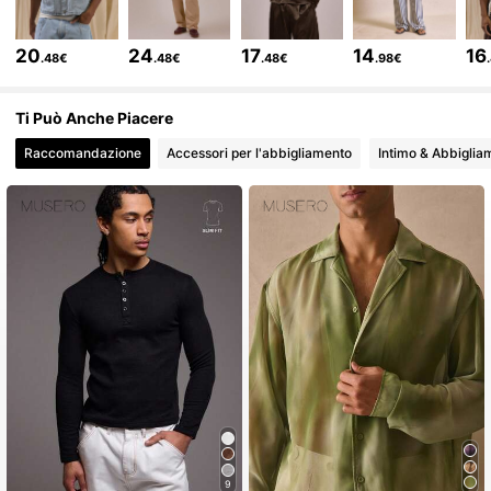
164K Follower
4.79
20
24
17
14
16
.48€
.48€
.48€
.98€
164K Follower
4.79
Ti Può Anche Piacere
Raccomandazione
Accessori per l'abbigliamento
Intimo & Abbiglia
164K Follower
4.79
164K Follower
4.79
164K Follower
4.79
164K Follower
4.79
164K Follower
4.79
9