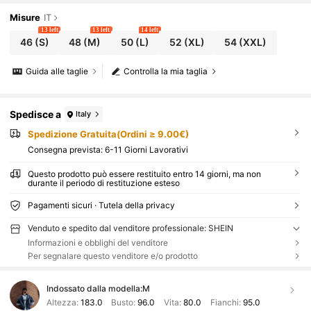
Misure
IT
13 left
13 left
14 left
46
(S)
48
(M)
50
(L)
52
(XL)
54
(XXL)
Guida alle taglie
Controlla la mia taglia
Spedisce a
Italy
Spedizione Gratuita(Ordini ≥ 9.00€)
Consegna prevista:
6-11 Giorni Lavorativi
Questo prodotto può essere restituito entro 14 giorni, ma non
durante il periodo di restituzione esteso
Pagamenti sicuri · Tutela della privacy
Venduto e spedito dal venditore professionale: SHEIN
Informazioni e obblighi del venditore
Per segnalare questo venditore e/o prodotto
Indossato dalla modella:
M
Altezza:
183.0
Busto:
96.0
Vita:
80.0
Fianchi:
95.0