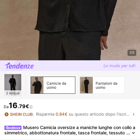
1/5
Camicie da
Pantaloni da
uomo
uomo
2
Articoli
16
.79€
Da
Risparmia
0.84€
su questo articolo dopo l'iscrizione.
Musero Camicia oversize a maniche lunghe con collo a
simmetrico, abbottonatura frontale, tasca frontale, tessuto
lavorato, adatta per autunno/primavera-estate