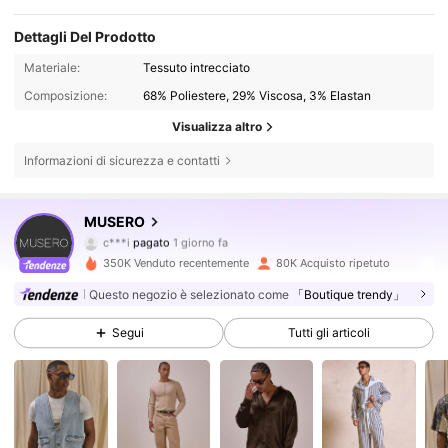
Dettagli Del Prodotto
Materiale:
Tessuto intrecciato
Composizione:
68% Poliestere, 29% Viscosa, 3% Elastan
Visualizza altro
Informazioni di sicurezza e contatti
164K Follower
4.79
MUSERO
c***i
pagato
1 giorno fa
v***a
segue
10 minuti fa
350K Venduto recentemente
80K Acquisto ripetuto
164K Follower
4.79
Questo negozio è selezionato come
「Boutique trendy」
Segui
Tutti gli articoli
164K Follower
4.79
164K Follower
4.79