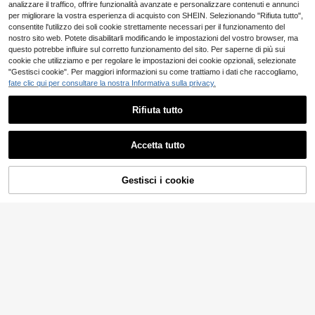
analizzare il traffico, offrire funzionalità avanzate e personalizzare contenuti e annunci
per migliorare la vostra esperienza di acquisto con SHEIN. Selezionando "Rifiuta tutto",
consentite l'utilizzo dei soli cookie strettamente necessari per il funzionamento del
nostro sito web. Potete disabilitarli modificando le impostazioni del vostro browser, ma
questo potrebbe influire sul corretto funzionamento del sito. Per saperne di più sui
cookie che utilizziamo e per regolare le impostazioni dei cookie opzionali, selezionate
"Gestisci cookie". Per maggiori informazioni su come trattiamo i dati che raccogliamo,
fate clic qui per consultare la nostra Informativa sulla privacy.
Rifiuta tutto
Accetta tutto
Gestisci i cookie
AGGIUNGI AL CARRELLO
7
MUSERO
SUMWON
Musero Camicia in lin
SUMWON Camicia corta e squadrat
Magazzino EU
o oversize a maniche lunghe, solo p
a nera tinta unita con colletto a pun
9
13
.91€
-32%
14.76€
.00€
er primavera ed estate, vacanze, P
ta, bottoni a pressione in metallo, m
asqua
aniche lunghe, overshirt smart casu
4-7 giorni lavorativi
al per autunno e inverno