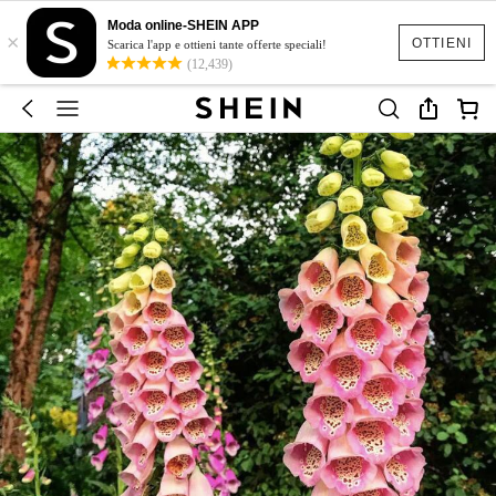
Moda online-SHEIN APP
×
OTTIENI
Scarica l'app e ottieni tante offerte speciali!
(12,439)