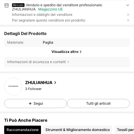
Venduto e spedito dal venditore professionale:
Mercato
ZHULIANHUA
Magazzino UE
Informazioni e obblighi del venditore
Per segnalare questo venditore e/o prodotto
Dettagli Del Prodotto
Materiale:
Paglia
Visualizza altro
Informazioni di sicurezza e contatti
3 Follower
ZHULIANHUA
3 Follower
s***i
segue
1 giorno fa
3 Follower
Segui
Tutti gli articoli
3 Follower
Ti Può Anche Piacere
Raccomandazione
Strumenti & Miglioramento domestico
Tessili pe