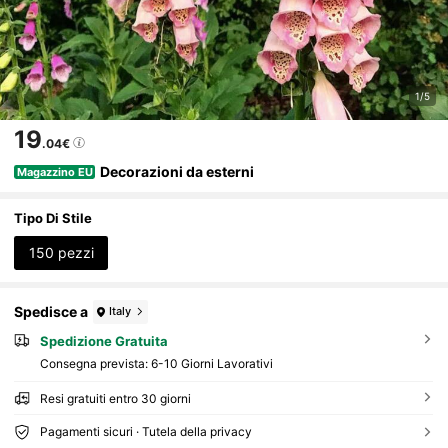
1/5
19
.04€
Decorazioni da esterni
Magazzino EU
Tipo Di Stile
150 pezzi
Spedisce a
Italy
Spedizione Gratuita
Consegna prevista:
6-10 Giorni Lavorativi
Resi gratuiti entro 30 giorni
Pagamenti sicuri · Tutela della privacy