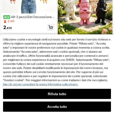
48-2 pezzi/Set Decorazione R
NEW
itorno a Scuola Nastro Matita Spiral
2 left
e Decorazione 24 pezzi Etichette
2
Matite Colorate Appese + 24 pezzi
.67€
Nastri Spirale Colorati/Colori Casua
li Benvenuti a Scuola Decorazione
Soffitto in Foil Metallico Spirale Mat
Utilizziamo cookie e tecnologie simili sul nostro sito web per fornire il servizio richiesto e
Statua di gnomo da giardino, scultur
ita Colorata Decorazione Aula Appe
a di gnomo giocoso con occhiali, de
offrirvi la migliore esperienza di navigazione possibile. Potete "Rifiuta tutto", "Accetta
4
sa Decorazione Stagione Ritorno a
.98€
corazione da giardino a forma di cu
tutto" o impostare le vostre preferenze sui cookie in qualsiasi momento a vostra scelta.
Scuola Decorazione Stagione Ritor
ore tenuto in mano, adatta per prat
Selezionando "Accetta tutto", attiveremo tutti i cookie opzionali, che ci aiutano ad
no a Scuola Decorazione Scuola D
o, patio, decorazione di aiuole, acc
analizzare il traffico, offrire funzionalità avanzate e personalizzare contenuti e annunci
ecorazione Festa Decorazione Laur
essorio decorativo affascinante e ro
ea Decorazione Aula Decorazione
per migliorare la vostra esperienza di acquisto con SHEIN. Selezionando "Rifiuta tutto",
mantico per la casa e il giardino
Compleanno Regalo Stagione Ritor
consentite l'utilizzo dei soli cookie strettamente necessari per il funzionamento del
no a Scuola Regalo Stagione Ritorn
nostro sito web. Potete disabilitarli modificando le impostazioni del vostro browser, ma
o a Scuola Regalo Compleanno
questo potrebbe influire sul corretto funzionamento del sito. Per saperne di più sui
cookie che utilizziamo e per regolare le impostazioni dei cookie opzionali, selezionate
"Gestisci cookie". Per maggiori informazioni su come trattiamo i dati che raccogliamo,
fate clic qui per consultare la nostra Informativa sulla privacy.
Rifiuta tutto
Accetta tutto
1 pezzo Vaso da appendere a f
NEW