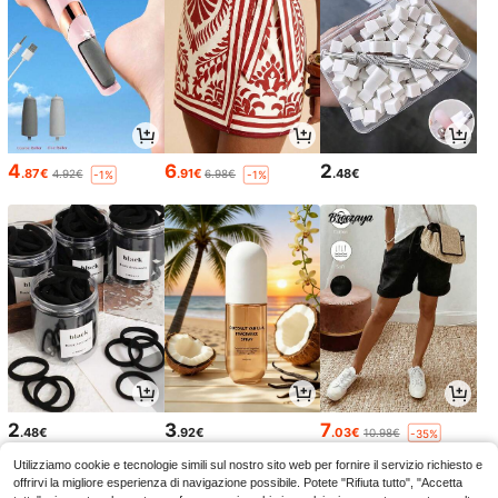
4
6
2
.87€
.91€
.48€
4.92€
6.98€
-1%
-1%
2
3
7
.48€
.92€
.03€
10.98€
-35%
Utilizziamo cookie e tecnologie simili sul nostro sito web per fornire il servizio richiesto e
offrirvi la migliore esperienza di navigazione possibile. Potete "Rifiuta tutto", "Accetta