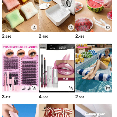
2
2
2
.98€
.48€
.48€
3
4
2
.41€
.86€
.53€