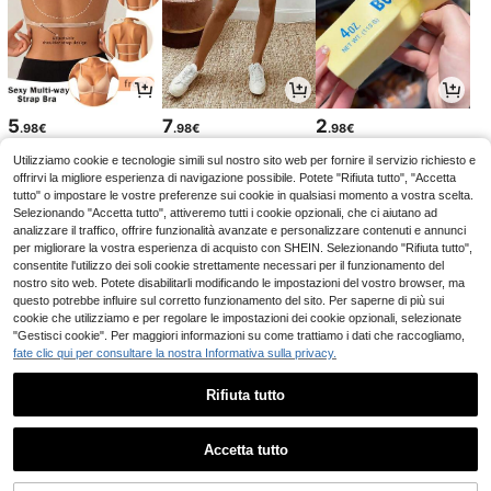
5
7
2
.98€
.98€
.98€
Utilizziamo cookie e tecnologie simili sul nostro sito web per fornire il servizio richiesto e
offrirvi la migliore esperienza di navigazione possibile. Potete "Rifiuta tutto", "Accetta
tutto" o impostare le vostre preferenze sui cookie in qualsiasi momento a vostra scelta.
Selezionando "Accetta tutto", attiveremo tutti i cookie opzionali, che ci aiutano ad
analizzare il traffico, offrire funzionalità avanzate e personalizzare contenuti e annunci
per migliorare la vostra esperienza di acquisto con SHEIN. Selezionando "Rifiuta tutto",
consentite l'utilizzo dei soli cookie strettamente necessari per il funzionamento del
nostro sito web. Potete disabilitarli modificando le impostazioni del vostro browser, ma
questo potrebbe influire sul corretto funzionamento del sito. Per saperne di più sui
cookie che utilizziamo e per regolare le impostazioni dei cookie opzionali, selezionate
"Gestisci cookie". Per maggiori informazioni su come trattiamo i dati che raccogliamo,
fate clic qui per consultare la nostra Informativa sulla privacy.
2
3
2
.48€
.36€
.48€
3.46€
-2%
Rifiuta tutto
1
0
Accetta tutto