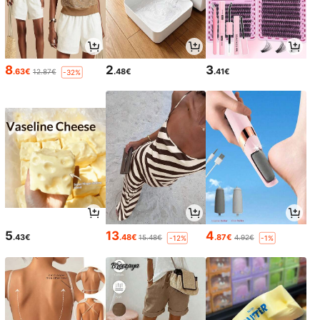
8
2
3
.63€
.48€
.41€
12.87€
-32%
5
13
4
.43€
.48€
.87€
15.48€
4.92€
-12%
-1%