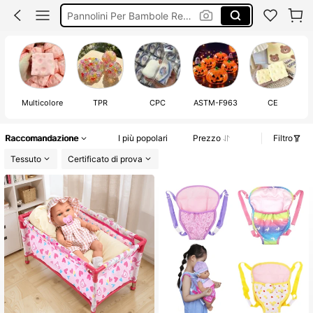
Accessori Per Bambole
Giocattoli
Bambole
Multicolore
TPR
CPC
ASTM-F963
CE
Raccomandazione
I più popolari
Prezzo
Filtro
Tessuto
Certificato di prova