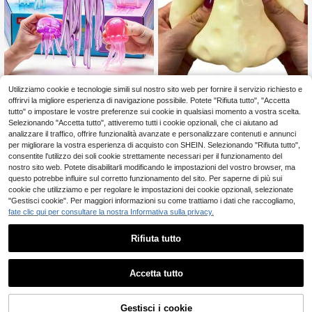
Giocattolo malleabile a lento ri
Utilizziamo cookie e tecnologie simili sul nostro sito web per fornire il servizio richiesto e
NEW
mbalzo riempito con olio di cocco &
offrirvi la migliore esperienza di navigazione possibile. Potete "Rifiuta tutto", "Accetta
1 pezzo Giocattolo antistress a form
6
.57€
polvere di formaggio TPR, profumo
a di medusa trasparente e colorata,
tutto" o impostare le vostre preferenze sui cookie in qualsiasi momento a vostra scelta.
4
di latte, perfetto per regali festivi, re
.98€
morbido e a lento rimbalzo, adatto p
Selezionando "Accetta tutto", attiveremo tutti i cookie opzionali, che ci aiutano ad
gali divertenti e carini, regali di com
er adolescenti e adulti, ideale per il
analizzare il traffico, offrire funzionalità avanzate e personalizzare contenuti e annunci
pleanno, regali di Pasqua, regali di
gioco sulla scrivania e il sollievo dal
per migliorare la vostra esperienza di acquisto con SHEIN. Selezionando "Rifiuta tutto",
Ognissanti, regali di Natale, regali p
l'ansia, stile estetico, giocattolo da
consentite l'utilizzo dei soli cookie strettamente necessari per il funzionamento del
er feste, squishy, giocattoli squishy,
spremere, giocattolo da spremere cr
giocattolo anti-stress squishy, squis
nostro sito web. Potete disabilitarli modificando le impostazioni del vostro browser, ma
occante
h a forma di raviolo
questo potrebbe influire sul corretto funzionamento del sito. Per saperne di più sui
cookie che utilizziamo e per regolare le impostazioni dei cookie opzionali, selezionate
"Gestisci cookie". Per maggiori informazioni su come trattiamo i dati che raccogliamo,
fate clic qui per consultare la nostra Informativa sulla privacy.
Rifiuta tutto
1
0
Accetta tutto
Palla anti-stress a lento rimbalzo a f
orma di patata e gelato, giocattolo s
Anatra grande da 18 cm per alleviar
7
.15€
quishy artigianale fai-da-te con suo
e lo stress, rimbalzo rapido, compri
Gestisci i cookie
12