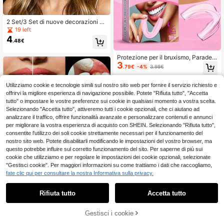
2 Set/3 Set di nuove decorazioni pe
r feste adatte per Ognissanti, Pasqu
19 left
a, cosplay e costumi divertenti
4
.48€
Protezione per il bruxismo, Paraden
3
ti personalizzato per uso notturno,
.79€
-4%
3.98€
Protettore dentale in silicone riutiliz
zabile, Previene il digrignamento de
i denti e protegge i denti
Utilizziamo cookie e tecnologie simili sul nostro sito web per fornire il servizio richiesto e
offrirvi la migliore esperienza di navigazione possibile. Potete "Rifiuta tutto", "Accetta
tutto" o impostare le vostre preferenze sui cookie in qualsiasi momento a vostra scelta.
Selezionando "Accetta tutto", attiveremo tutti i cookie opzionali, che ci aiutano ad
analizzare il traffico, offrire funzionalità avanzate e personalizzare contenuti e annunci
per migliorare la vostra esperienza di acquisto con SHEIN. Selezionando "Rifiuta tutto",
consentite l'utilizzo dei soli cookie strettamente necessari per il funzionamento del
nostro sito web. Potete disabilitarli modificando le impostazioni del vostro browser, ma
questo potrebbe influire sul corretto funzionamento del sito. Per saperne di più sui
cookie che utilizziamo e per regolare le impostazioni dei cookie opzionali, selezionate
"Gestisci cookie". Per maggiori informazioni su come trattiamo i dati che raccogliamo,
1 Set Kit di Sostituzione Dentale Te
fate clic qui per consultare la nostra Informativa sulla privacy.
mporanea, Faccette Dentali Sbianc
31 left
anti, Semplice e Pratico, Adatto a T
7
.70€
utti i Tipi di Denti, Migliora la Fiduci
Rifiuta tutto
Accetta tutto
a in Sé e il Fascino del Sorriso
Gestisci i cookie
AGGIUNGI AL CARRELLO