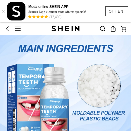
Moda online-SHEIN APP
×
OTTIENI
Scarica l'app e ottieni tante offerte speciali!
(12,439)