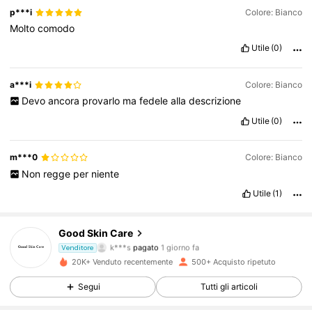
p***i
Colore: Bianco
Molto
comodo
Utile
(0)
a***i
Colore: Bianco
Devo
ancora
provarlo
ma
fedele
alla
descrizione
Utile
(0)
m***0
Colore: Bianco
Non
regge
per
niente
Utile
(1)
597 Follower
4.69
Good Skin Care
k***s
pagato
1 giorno fa
Venditore
c***0
segue
6 ore fa
597 Follower
4.69
20K+ Venduto recentemente
500+ Acquisto ripetuto
Segui
Tutti gli articoli
597 Follower
4.69