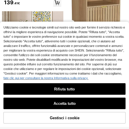
139
Poltrona da toeletta a
Magazzino EU
.41€
forma di farfalla, sedia da pranzo, s
28
.16€
edia da trucco, sedia con schienale
a farfalla
4-7 giorni lavorativi
Appendiabiti portatile con ripiani e g
anci, appendiabiti e scarpiere portat
11 left
Utilizziamo cookie e tecnologie simili sul nostro sito web per fornire il servizio richiesto e
ile, appendiabiti robusto con scarpi
offrirvi la migliore esperienza di navigazione possibile. Potete "Rifiuta tutto", "Accetta
6
ere, appendiabiti multifunzionale pe
.67€
tutto" o impostare le vostre preferenze sui cookie in qualsiasi momento a vostra scelta.
r camera da letto, opzionale nero/bi
Selezionando "Accetta tutto", attiveremo tutti i cookie opzionali, che ci aiutano ad
anco, scaffale di stoccaggio
analizzare il traffico, offrire funzionalità avanzate e personalizzare contenuti e annunci
Comodino moderno in
Magazzino EU
rovere in stile medievale, con piano
per migliorare la vostra esperienza di acquisto con SHEIN. Selezionando "Rifiuta tutto",
5 left
a doghe e cassetto. Adatto a camer
consentite l'utilizzo dei soli cookie strettamente necessari per il funzionamento del
72
e da letto, corridoi, soggiorni e cam
.52€
nostro sito web. Potete disabilitarli modificando le impostazioni del vostro browser, ma
erette per bambini. Dimensioni: 45
questo potrebbe influire sul corretto funzionamento del sito. Per saperne di più sui
x 39 x 56,5 cm. Venduto singolarme
cookie che utilizziamo e per regolare le impostazioni dei cookie opzionali, selezionate
nte.
"Gestisci cookie". Per maggiori informazioni su come trattiamo i dati che raccogliamo,
fate clic qui per consultare la nostra Informativa sulla privacy.
Risparmia 12.59€
Struttura letto in metal
Magazzino EU
Rifiuta tutto
lo color limone aspro, letto per ospit
88
HaluPeit Cassettiera,
Magazzino EU
.12€
-12%
100.71€
i, letto moderno per ragazzi con bas
Mostra articoli simili disponibili in '
Tagli Unica
'
Vedi Tutto
con illuminazione a LED, cassettier
36 left
e a doghe, per camera da letto/cam
a con 3 cassetti, armadietto con illu
Accetta tutto
era degli ospiti, 140 x 200 cm/nero
98
minazione, stile moderno, adatta pe
Ci dispiace, questo prodotto è esaurito
.08€
OYAJIA Vanità e panc
Magazzino EU
r soggiorno e camera da letto, 40 x
4
he da toeletta
139
70 x 80 cm, bianco
.99€
-17%
169.99€
Gestisci i cookie
ESAURITO
4-7 giorni lavorativi
Risparmia 1.09€