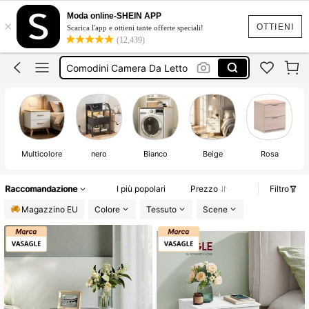
Moda online-SHEIN APP
×
OTTIENI
Scarica l'app e ottieni tante offerte speciali!
(12,439)
Comodino Camerette
Comodini Camera Da Letto
Comodino
Comodino Salvaspazio
Cassettiera
Comodino Camerette
Multicolore
nero
Bianco
Beige
Rosa
Comodini Camera Da Letto
Raccomandazione
I più popolari
Prezzo
Filtro
Magazzino EU
Colore
Tessuto
Scene