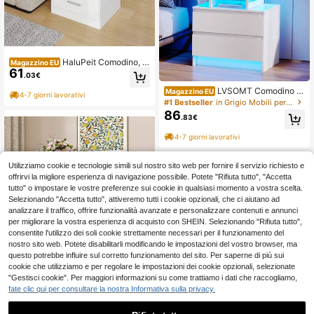
HaluPeit Comodino, ta
Magazzino EU
61
volino con vassoio, comodino intelli
.03€
gente con illuminazione a LED, 2 pr
LVSOMT Comodino a
ese CA, 2 porte USB, 2 cassetti, per
Magazzino EU
4-7 giorni lavorativi
LED con presa, comodini moderni c
camera da letto, soggiorno, 35 x 40
#1 Bestseller
in Grigio Mobili per la camera da letto
on funzione di ricarica e USB, como
x 64 cm, bianco
86
.83€
dino con 2 cassetti e librerie, comod
ino con 3 luci a LED, per camera da
4-7 giorni lavorativi
letto e soggiorno
Utilizziamo cookie e tecnologie simili sul nostro sito web per fornire il servizio richiesto e
offrirvi la migliore esperienza di navigazione possibile. Potete "Rifiuta tutto", "Accetta
tutto" o impostare le vostre preferenze sui cookie in qualsiasi momento a vostra scelta.
Selezionando "Accetta tutto", attiveremo tutti i cookie opzionali, che ci aiutano ad
analizzare il traffico, offrire funzionalità avanzate e personalizzare contenuti e annunci
per migliorare la vostra esperienza di acquisto con SHEIN. Selezionando "Rifiuta tutto",
consentite l'utilizzo dei soli cookie strettamente necessari per il funzionamento del
nostro sito web. Potete disabilitarli modificando le impostazioni del vostro browser, ma
questo potrebbe influire sul corretto funzionamento del sito. Per saperne di più sui
cookie che utilizziamo e per regolare le impostazioni dei cookie opzionali, selezionate
"Gestisci cookie". Per maggiori informazioni su come trattiamo i dati che raccogliamo,
fate clic qui per consultare la nostra Informativa sulla privacy.