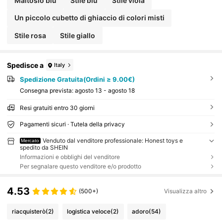
Maltosio blu
Stile blu
Stile viola
Un piccolo cubetto di ghiaccio di colori misti
Stile rosa
Stile giallo
Spedisce a
Italy
Spedizione Gratuita(Ordini ≥ 9.00€)
Consegna prevista:
agosto 13 - agosto 18
Resi gratuiti entro 30 giorni
Pagamenti sicuri · Tutela della privacy
Venduto dal venditore professionale: Honest toys e
Mercato
spedito da SHEIN
Informazioni e obblighi del venditore
Per segnalare questo venditore e/o prodotto
4.53
(500+)
Visualizza altro
riacquisterò
(2)
logistica veloce
(2)
adoro
(54)