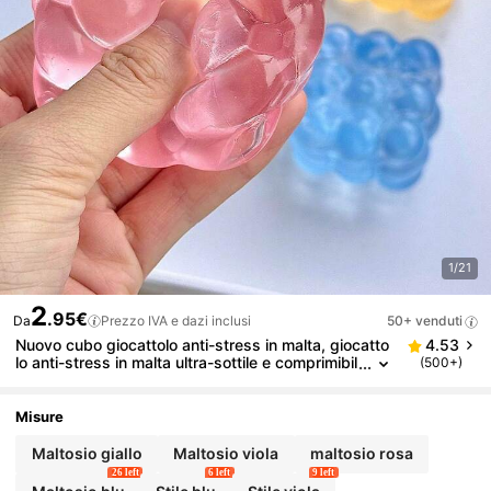
1/21
2
.95€
Da
Prezzo IVA e dazi inclusi
50+ venduti
Nuovo cubo giocattolo anti-stress in malta, giocatto
4.53
lo anti-stress in malta ultra-sottile e comprimibil
(500+)
e, cubo d'acqua con texture a uva morbido e a l
ento rimbalzo, durevole, perfetto per studenti, adole
scenti/adulti per giocare e usare, scelta ideale com
Misure
e regalo sorpresa per le vacanze, regalo di complea
nno, giocattolo anti-stress per sfogarsi, gioco, gioc
Maltosio giallo
Maltosio viola
maltosio rosa
attolo da spremere - giocattolo anti-stress
26 left
6 left
9 left