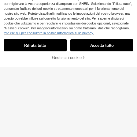
per migliorare la vostra esperienza di acquisto con SHEIN. Selezionando "Rifiuta tutto",
consentite l'utilizzo dei soli cookie strettamente necessari per il funzionamento del
nostro sito web. Potete disabilitarli modificando le impostazioni del vostro browser, ma
questo potrebbe influire sul corretto funzionamento del sito. Per saperne di più sui
cookie che utilizziamo e per regolare le impostazioni dei cookie opzionali, selezionate
"Gestisci cookie". Per maggiori informazioni su come trattiamo i dati che raccogliamo,
fate clic qui per consultare la nostra Informativa sulla privacy.
Rifiuta tutto
Accetta tutto
Gestisci i cookie
AGGIUNGI AL CARRELLO