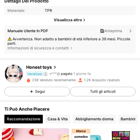
Dettagli Del Prodotto
Materiale:
TPR
Visualizza altro
Manuale Utente In PDF
Anteprima
Avvertenza. Non adatto a bambini di età inferiore a 36 mesi. Piccole
parti.
362 Follower
4.68
Informazioni di sicurezza e contatti
362 Follower
4.68
Honest toys
v***@
pagato
1 giorno fa
Venditore
c***2
segue
1 giorno fa
23K Venduto recentemente
1.2K Acquisto ripetuto
362 Follower
4.68
Segui
Tutti gli articoli
362 Follower
4.68
Ti Può Anche Piacere
Raccomandazione
Casa & Vita
Abbigliamento donna
Bambini
362 Follower
4.68