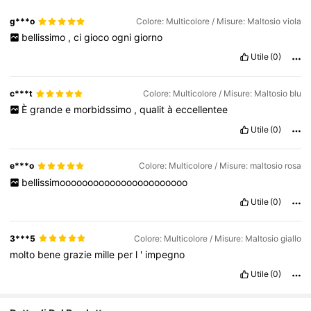
g***o
Colore: Multicolore / Misure: Maltosio viola
bellissimo
,
ci
gioco
ogni
giorno
Utile
(0)
c***t
Colore: Multicolore / Misure: Maltosio blu
È
grande
e
morbidssimo
,
qualit
à
eccellentee
Utile
(0)
e***o
Colore: Multicolore / Misure: maltosio rosa
bellissimooooooooooooooooooooooo
Utile
(0)
3***5
Colore: Multicolore / Misure: Maltosio giallo
molto
bene
grazie
mille
per
l
'
impegno
Utile
(0)