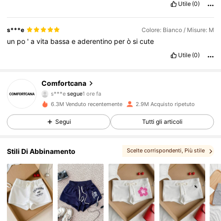
Utile
(0)
s***e
Colore: Bianco / Misure: M
un
po
'
a
vita
bassa
e
aderentino
per
ò
si
cute
Utile
(0)
1.1M Follower
4.79
Comfortcana
s***e
segue
1 ore fa
j***t
sta navigando
6.3M Venduto recentemente
2.9M Acquisto ripetuto
1.1M Follower
4.79
Segui
Tutti gli articoli
1.1M Follower
4.79
Stili Di Abbinamento
Scelte corrispondenti
, Più stile
, Articoli correlati
1.1M Follower
4.79
1.1M Follower
4.79