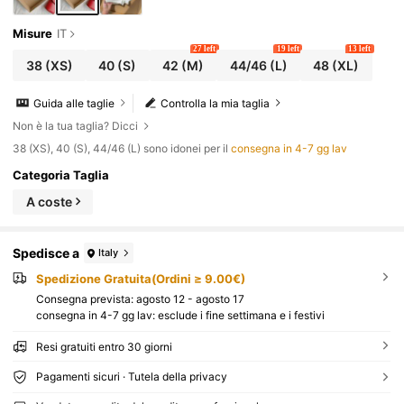
Misure
IT
27 left
19 left
13 left
38
(XS)
40
(S)
42
(M)
44/46
(L)
48
(XL)
Guida alle taglie
Controlla la mia taglia
Non è la tua taglia? Dicci
38 (XS), 40 (S), 44/46 (L) sono idonei per il
consegna in 4-7 gg lav
Categoria Taglia
A coste
Spedisce a
Italy
Spedizione Gratuita(Ordini ≥ 9.00€)
Consegna prevista:
agosto 12 - agosto 17
consegna in 4-7 gg lav: esclude i fine settimana e i festivi
Resi gratuiti entro 30 giorni
Pagamenti sicuri · Tutela della privacy