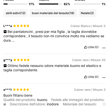
17%
82%
1%
abiti estivi
(12)
buon materiale del tessuto
(18)
Natale
(2)
L***a
Colore: Bianco / Misure: S
Bei
pantaloncini
,
presi
per
mia
figlia
,
la
taglia
dovrebbe
corrispondere
,
il
tessuto
non
mi
convince
molto
ma
vediamo
se
dura
...
Utile
(0)
g***y
Colore: nero / Misure: XS
Ottimo
fedele
nessuno
odore
materiale
buono
ed
elastico
e
taglia
corrispondente
Utile
(0)
e***1
Colore: nero / Misure: S
Buoni
fittano
bene
Qualità del prodotto:
buono
Fedele alle immagini del prodotto:
si
Descrizione dell'odore:
inodore
Materiale del tessuto:
buono
In forma:
bello