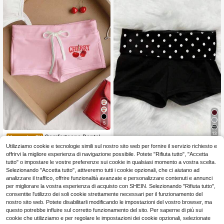
5
13
Comfortcana Pantalo
Magazzino EU
ncini casual aderenti con vita con c
6
Utilizziamo cookie e tecnologie simili sul nostro sito web per fornire il servizio richiesto e
IslaSuriya Pantaloncini casual da d
.98€
oulisse e stampa di ciliegie
onna con stampa a pois e patchwor
offrirvi la migliore esperienza di navigazione possibile. Potete "Rifiuta tutto", "Accetta
7
.98€
4-7 giorni lavorativi
k in vita
tutto" o impostare le vostre preferenze sui cookie in qualsiasi momento a vostra scelta.
Selezionando "Accetta tutto", attiveremo tutti i cookie opzionali, che ci aiutano ad
analizzare il traffico, offrire funzionalità avanzate e personalizzare contenuti e annunci
per migliorare la vostra esperienza di acquisto con SHEIN. Selezionando "Rifiuta tutto",
consentite l'utilizzo dei soli cookie strettamente necessari per il funzionamento del
nostro sito web. Potete disabilitarli modificando le impostazioni del vostro browser, ma
questo potrebbe influire sul corretto funzionamento del sito. Per saperne di più sui
cookie che utilizziamo e per regolare le impostazioni dei cookie opzionali, selezionate