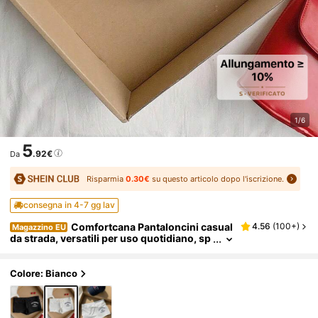
1/6
5
.92€
Da
Risparmia
0.30€
su questo articolo dopo l'iscrizione.
consegna in 4-7 gg lav
Comfortcana Pantaloncini casual
4.56
(
100+
)
Magazzino EU
da strada, versatili per uso quotidiano, sp
ortivi, con stampa grafica retrò in stile coll
ege con lettere inglesi bianche, con coulisse,
vestibilità slim, comodi per primavera e autun
Colore: Bianco
no