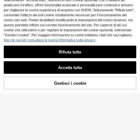
Selezionando "Accetta tutto", attiveremo tutti i cookie opzionali, che ci aiutano ad
analizzare il traffico, offrire funzionalità avanzate e personalizzare contenuti e annunci
per migliorare la vostra esperienza di acquisto con SHEIN. Selezionando "Rifiuta tutto",
consentite l'utilizzo dei soli cookie strettamente necessari per il funzionamento del
nostro sito web. Potete disabilitarli modificando le impostazioni del vostro browser, ma
questo potrebbe influire sul corretto funzionamento del sito. Per saperne di più sui
cookie che utilizziamo e per regolare le impostazioni dei cookie opzionali, selezionate
"Gestisci cookie". Per maggiori informazioni su come trattiamo i dati che raccogliamo,
fate clic qui per consultare la nostra Informativa sulla privacy.
Comodino moderno in
Magazzino EU
Rifiuta tutto
legno massello, con design incassat
82
.99€
o e due cassetti, adatto per camere
da letto, corridoi, soggiorni e camer
4-7 giorni lavorativi
5
ette, noce, 45 x 40 x 53 cm, 1 pezz
Accetta tutto
o
SoBuy
SoBuy Set comodino
Magazzino EU
AGGIUNGI AL
Gestisci i cookie
79
2 pezzi, comodino con 2 cassetti, ta
COMPRA ORA
.98€
CARRELLO
volino moderno per camera da letto,
RRP: 119.90€
nero L40 x P40 x H47 cm FBT115-
4-7 giorni lavorativi
SCHx2
8