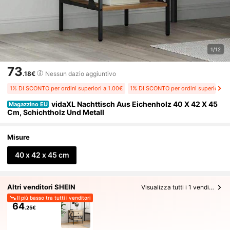
1/12
73
.18€
Nessun dazio aggiuntivo
1% DI SCONTO per ordini superiori a 1.00€
1% DI SCONTO per ordini superiori a 
vidaXL Nachttisch Aus Eichenholz 40 X 42 X 45
Magazzino EU
Cm, Schichtholz Und Metall
Misure
40 x 42 x 45 cm
Altri venditori SHEIN
Visualizza tutti i 1 venditori
Il più basso tra tutti i venditori
64
.25€