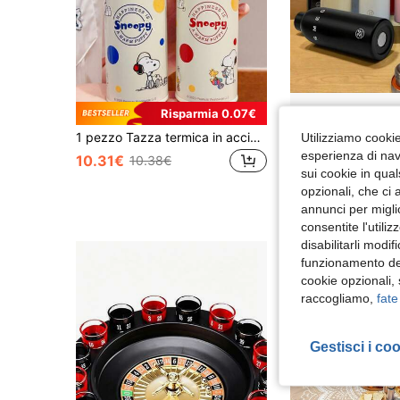
Risparmia 0.07€
1 pezzo Tazza termica in acciaio inossidabile da 500ml con Snoopy, tazza con cannuccia ad alta capacità, borraccia per studenti, tazza sportiva portatile, unisex
Utilizziamo cookie 
esperienza di navi
10.31€
10.84€
10.38€
sui cookie in qual
opzionali, che ci 
annunci per migli
consentite l'utili
disabilitarli modi
funzionamento del
cookie opzionali,
raccogliamo,
fate
Gestisci i co