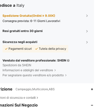
edisce a
Italy
Spedizione Gratuita(Ordini ≥ 9.00€)
Consegna prevista:
6-11 Giorni Lavorativi
Resi gratuiti entro 30 giorni
Sicurezza negli acquisti
Pagamenti sicuri
Tutela della privacy
Venduto dal venditore professionale: SHEIN
Spedizioni da SHEIN
Informazioni e obblighi del venditore
Per segnalare questo venditore e/o prodotto
izione
Campeggio,Multicolore,ABS
4.45
187
479
ioni di sicurezza e contatti
4.45
187
479
mazioni Sul Negozio