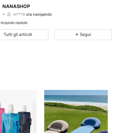
4.45
187
479
NANASHOP
m***9
sta navigando
4.45
187
479
Valutazione
Articoli
Follower
Acquisto ripetuto
4.45
187
479
Tutti gli articoli
Segui
4.45
187
479
4.45
187
479
4.45
187
479
4.45
187
479
4.45
187
479