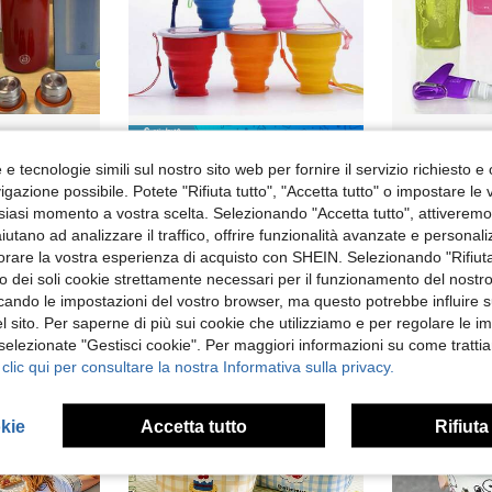
Risparmia 0.01€
Tazza d'acqua in acciaio inossidabile -500ml Borraccia sportiva a prova di perdite, X 24Borraccia, Tazza da caffè, Tazza d'acqua per uso esterno, Borraccia per studenti, 12 ore, Ideale per palestra, auto, viaggi all'aperto e uso quotidiano
6 pezzi Tazze da viaggio pieghevoli in silicone con coperchi, set di tazze retrattili e riutilizzabili per campeggio, escursionismo, viaggio
e tecnologie simili sul nostro sito web per fornire il servizio richiesto e o
gazione possibile. Potete "Rifiuta tutto", "Accetta tutto" o impostare le
4 left
21 left
siasi momento a vostra scelta. Selezionando "Accetta tutto", attiveremo t
3.94€
3.95€
3.95€
aiutano ad analizzare il traffico, offrire funzionalità avanzate e personal
orare la vostra esperienza di acquisto con SHEIN. Selezionando "Rifiuta
zzo dei soli cookie strettamente necessari per il funzionamento del nostr
ficando le impostazioni del vostro browser, ma questo potrebbe influire s
 sito. Per saperne di più sui cookie che utilizziamo e per regolare le i
 selezionate "Gestisci cookie". Per maggiori informazioni su come trattia
 clic qui per consultare la nostra Informativa sulla privacy.
okie
Accetta tutto
Rifiuta