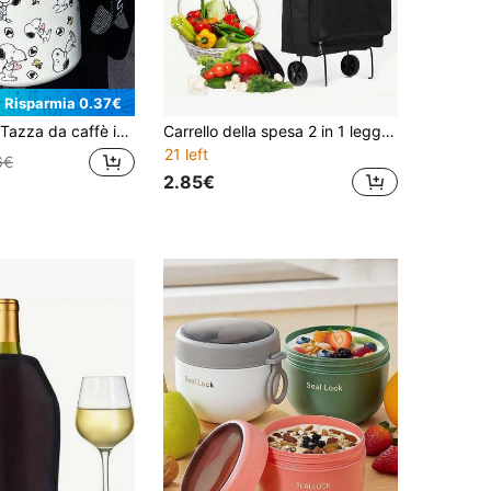
Risparmia 0.37€
ata sottovuoto da 380ml con Snoopy, tazza da auto carina, tazza portatile da esterno con cannuccia
Carrello della spesa 2 in 1 leggero e pieghevole con ruote, borsa della spesa riutilizzabile di grande capacità, borsa portatile per bagagli e stoccaggio, borsa trolley pieghevole e impermeabile, borsa a mano per viaggi, campeggio, spiaggia, vacanze, casa, forniture per la cucina, accessori da viaggio
21 left
6€
2.85€