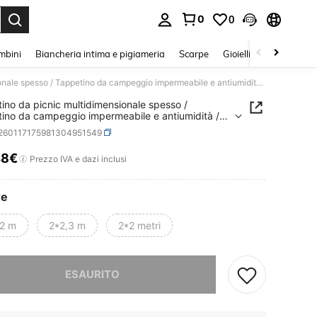
0
0
s Enter to select.
mbini
Biancheria intima e pigiameria
Scarpe
Gioielli E Accessori
Tappetino da picnic multidimensionale spesso / Tappetino da campeggio impermeabile e antiumidità / Tappetino da picnic portatile / Cuscino per il tempo libero in parco (colori casuali)
ino da picnic multidimensionale spesso /
ino da campeggio impermeabile e antiumidità /
ino da picnic portatile / Cuscino per il tempo
t260117175981304951549
in parco (colori casuali)
48€
ICE AND AVAILABILITY
Prezzo IVA e dazi inclusi
re
*2 m
2*2,3 m
2*2 metri
ace, questo prodotto è esaurito
ESAURITO