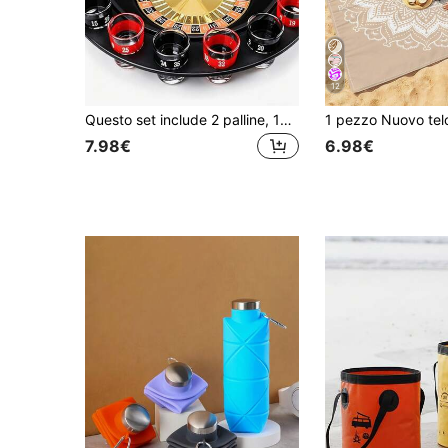
12
Questo set include 2 palline, 16 bicchieri e 1 giradischi per la roulette russa. È un divertente gioco da bere rotante, molto adatto per KTV, bar e discoteche. Questo è un gioco da bere per feste altamente divertente.
7.98€
6.98€