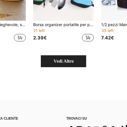
Secchio d'acqua pieghevole, secchio portatile da campeggio, secchio pieghevole per lavaggio auto, secchio d'acqua da pesca, attrezzatura da viaggio all'aperto
Borsa organizer portatile per posate con cerniera, borsa riutilizzabile per la conservazione di forchette, cucchiai, coltelli e bacchette, perfetta per viaggi, campeggio, picnic, scuola, casa e ufficio, borsa termica per il pranzo, accessori essenziali per campeggio e picnic
21 left
35 left
2.39€
7.42€
Vedi Altro
A CLIENTE
TROVACI SU