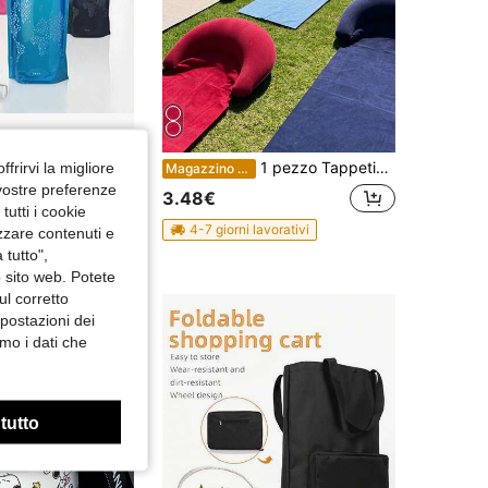
Bottiglia d'acqua pieghevole, portatile, a tenuta stagna, per escursionismo e attività all'aperto
1 pezzo Tappetino da spiaggia portatile e confortevole, adatto per piscina, spiaggia, festa, attrezzatura da picnic impermeabile per esterni (stile/colore casuale)
ffrirvi la migliore
Magazzino EU
 vostre preferenze
3.48€
utti i cookie
4-7 giorni lavorativi
izzare contenuti e
 tutto",
o sito web. Potete
ul corretto
mpostazioni dei
mo i dati che
 tutto