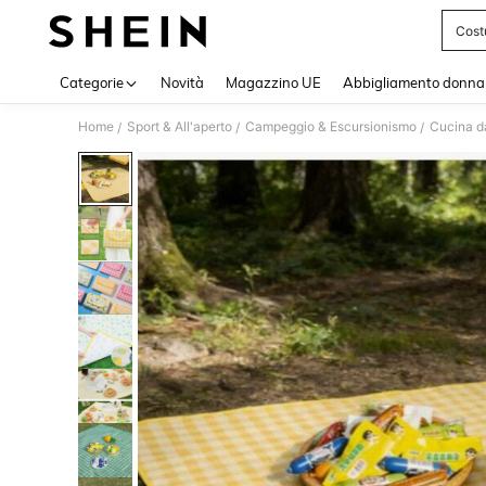
Cost
Use up 
Categorie
Novità
Magazzino UE
Abbigliamento donna
Home
Sport & All'aperto
Campeggio & Escursionismo
Cucina d
/
/
/