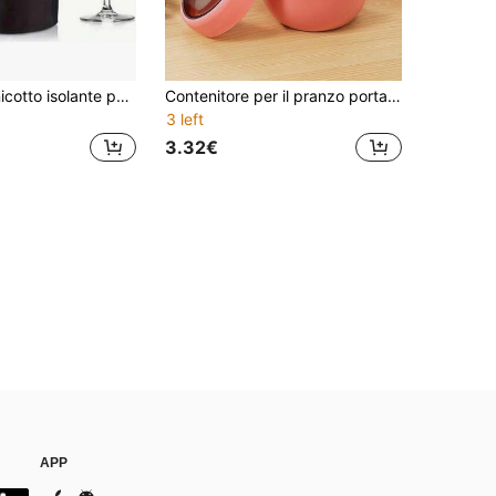
1/2 pezzi Manicotto isolante per bevande Frozen Grape - Borsa di ghiaccio regolabile per bottiglie standard, mantiene freddo e caldo, adatto per feste, uso all'aperto, spiaggia, ristorazione e uso domestico
Contenitore per il pranzo portatile con chiusura ermetica | Guscio in ABS ad alta resistenza in materiale PP, coperchio in PC trasparente, prestazioni di tenuta eccellenti, con scomparto per riporre il cucchiaio, design alla moda, ideale per lavoratori d'ufficio, studenti, appassionati di attività all'aperto | Adatto per pranzo in ufficio, mensa universitaria, picnic, campeggio, viaggi, rientro a scuola, ecc. Contenitore per alimenti
3 left
3.32€
APP