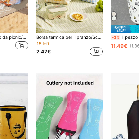
1 pezzo Nuovo telo da picnic/asciugamano da spiaggia impermeabile e anti-sabbia con stampa digitale, motivo alla moda e fresco, adatto per campeggio e picnic all'aperto (peso del tessuto 100g)
Borsa termica per il pranzo/Schiscetta - Borsa termica impermeabile e isolante per il freddo con tracolla regolabile, adatta per lavoro, picnic o viaggio - Borsa termica morbida, unisex
1 pezzo Tazza da caffè in acciaio inossidabile isol
-3%
15 left
11.49€
11.8
2.47€