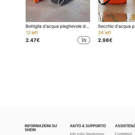
Bottiglia d'acqua pieghevole da 700ML con grande capacità e manico, a prova di perdite, bottiglia d'acqua sportiva portatile per uso esterno, lavabile e riutilizzabile per viaggi all'aperto, palestra, campeggio, per uomini e donne, accessori essenziali per il campeggio
12 left
34 left
2.47€
2.98€
INFORMAZIONI SU
AIUTO & SUPPORTO
ASSISTENZ
SHEIN
Info sulla Spedizione
Contattaci