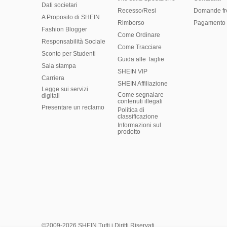
Dati societari
Recesso/Resi
Domande fr
A Proposito di SHEIN
Rimborso
Pagamento 
Fashion Blogger
Come Ordinare
Responsabilità Sociale
Come Tracciare
Sconto per Studenti
Guida alle Taglie
Sala stampa
SHEIN VIP
Carriera
SHEIN Affiliazione
Legge sui servizi
Come segnalare
digitali
contenuti illegali
Presentare un reclamo
Politica di
classificazione
​Informazioni sul
prodotto
©2009-2026 SHEIN Tutti i Diritti Riservati