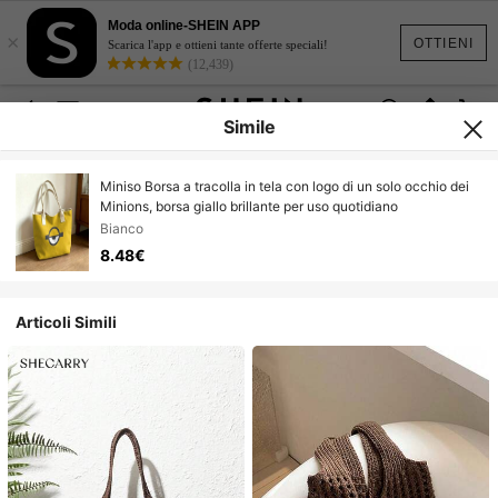
Moda online-SHEIN APP
×
OTTIENI
Scarica l'app e ottieni tante offerte speciali!
(12,439)
Simile
Miniso Borsa a tracolla in tela con logo di un solo occhio dei
Minions, borsa giallo brillante per uso quotidiano
Bianco
8.48€
Articoli Simili