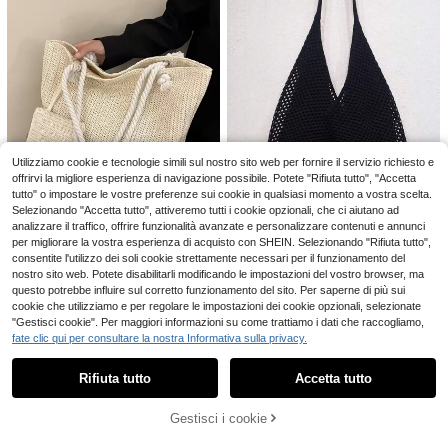
grande capacità, per ragazze adole
no per chiavi, borsa tote con manic
11
scenti e donne universitarie, perfett
.89€
o superiore, stile minimalista, borsa
a per l'ufficio, l'università, la scuola
da pendolare casual di grande capa
elementare, media, superiore, lavor
cità per il lavoro, borsa a spalla alla
o, business, pendolarismo, acquisti,
moda con pois, adatta per l'uso quo
vacanze e spiaggia
tidiano
Borsa a spalla versatile di design co
reano, adatta per pendolarismo, atti
31 left
vità all'aperto e uso quotidiano, nuo
9
va borsa a tracolla di nicchia alla m
.69€
oda e accattivante per le donne
Utilizziamo cookie e tecnologie simili sul nostro sito web per fornire il servizio richiesto e
offrirvi la migliore esperienza di navigazione possibile. Potete "Rifiuta tutto", "Accetta
tutto" o impostare le vostre preferenze sui cookie in qualsiasi momento a vostra scelta.
Selezionando "Accetta tutto", attiveremo tutti i cookie opzionali, che ci aiutano ad
19
analizzare il traffico, offrire funzionalità avanzate e personalizzare contenuti e annunci
per migliorare la vostra esperienza di acquisto con SHEIN. Selezionando "Rifiuta tutto",
Borsa a tracolla in uncinetto di gran
Borsa di paglia leggera, casual e mi
consentite l'utilizzo dei soli cookie strettamente necessari per il funzionamento del
de capacità e stile - Borsa a mano l
#1 Bestseller
in Nero Borse tote da donna
nimalista con portamonete per raga
#3 Bestseller
in Vibrazioni estive Borse tote da donna
eggera e versatile in maglia, beige,
nostro sito web. Potete disabilitarli modificando le impostazioni del vostro browser, ma
zze adolescenti, donne e studentes
6
7
rosa, marrone, nero, perfetta per via
.91€
se universitarie, estate e spiaggia
questo potrebbe influire sul corretto funzionamento del sito. Per saperne di più sui
.48€
ggi, spiaggia, vacanze e uso quotid
cookie che utilizziamo e per regolare le impostazioni dei cookie opzionali, selezionate
iano, borsa tote grande, boho chic
"Gestisci cookie". Per maggiori informazioni su come trattiamo i dati che raccogliamo,
fate clic qui per consultare la nostra Informativa sulla privacy.
Borsa da viaggio imbottita a forma d
Mostra articoli simili in magazzino
Vedi Tutto
i autobus vintage con fiori per donn
1 left
a, borsa da weekend e pernottamen
Rifiuta tutto
Accetta tutto
Ci dispiace, questo prodotto è esaurito
15
to ricamata con lavanda e margheri
.48€
te, borsa tote da viaggio stampata i
n stile bohémien hippie, borsa multif
Gestisci i cookie
ESAURITO
unzionale per bagagli, borsa a spall
a leggera impilabile in stile pastoral