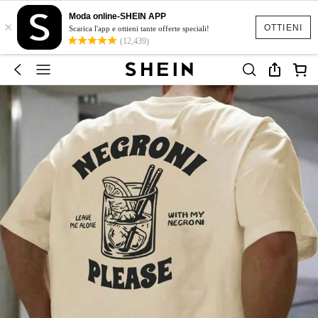
Moda online-SHEIN APP
×
OTTIENI
Scarica l'app e ottieni tante offerte speciali!
(12,439)