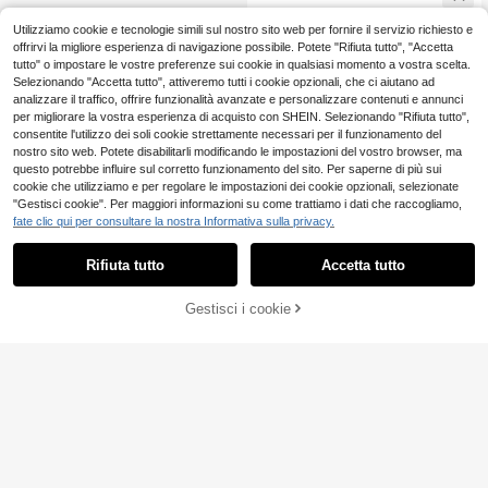
corte
Utilizziamo cookie e tecnologie simili sul nostro sito web per fornire il servizio richiesto e
offrirvi la migliore esperienza di navigazione possibile. Potete "Rifiuta tutto", "Accetta
tutto" o impostare le vostre preferenze sui cookie in qualsiasi momento a vostra scelta.
Selezionando "Accetta tutto", attiveremo tutti i cookie opzionali, che ci aiutano ad
analizzare il traffico, offrire funzionalità avanzate e personalizzare contenuti e annunci
per migliorare la vostra esperienza di acquisto con SHEIN. Selezionando "Rifiuta tutto",
consentite l'utilizzo dei soli cookie strettamente necessari per il funzionamento del
nostro sito web. Potete disabilitarli modificando le impostazioni del vostro browser, ma
questo potrebbe influire sul corretto funzionamento del sito. Per saperne di più sui
cookie che utilizziamo e per regolare le impostazioni dei cookie opzionali, selezionate
"Gestisci cookie". Per maggiori informazioni su come trattiamo i dati che raccogliamo,
fate clic qui per consultare la nostra Informativa sulla privacy.
Rifiuta tutto
Accetta tutto
Gestisci i cookie
COMPRA ORA
AGGIUNGI AL CARRELLO