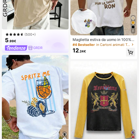
11
(500+)
5
Maglietta estiva da uomo in 100% c
.99€
otone con stampa portoricana; abbi
#4 Bestseller
in Cartoni animati T-shirt da uomo
GRDR
gliamento estivo casual per occasio
12
.24€
ni quotidiane e festive, ideale per le
vacanze