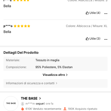
r***s
Colore: Albicocca / Misure: S
Bella
Utile
(4)
p***o
Colore: Albicocca / Misure: XL
Bella
Utile
(3)
Dettagli Del Prodotto
Materiale:
Tessuto in maglia
Composizione:
95% Poliestere, 5% Elastan
Visualizza altro
Informazioni di sicurezza e contatti
28K Follower
4.84
THE BASE
m***m
segue
6 ore fa
T***n
sta navigando
28K Follower
4.84
610K Venduto recentemente
190K Acquisto ripetuto