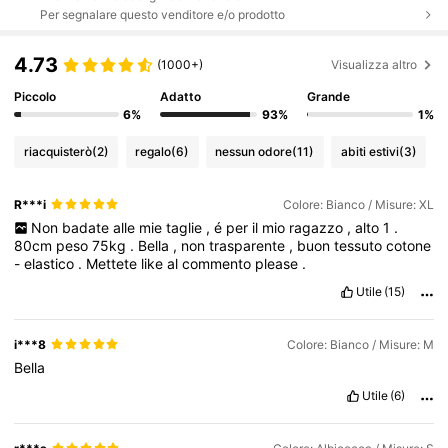
Per segnalare questo venditore e/o prodotto
4.73
(1000+)
Visualizza altro
Piccolo
Adatto
Grande
6%
93%
1%
riacquisterò
(2)
regalo
(6)
nessun odore
(11)
abiti estivi
(3)
R***i
Colore: Bianco / Misure: XL
Non
badate
alle
mie
taglie
,
é
per
il
mio
ragazzo
,
alto
1
.
80cm
peso
75kg
.
Bella
,
non
trasparente
,
buon
tessuto
cotone
-
elastico
.
Mettete
like
al
commento
please
.
Utile
(15)
i***8
Colore: Bianco / Misure: M
Bella
Utile
(6)