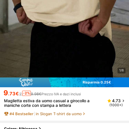
1/6
Risparmia 0.25€
9
.73€
-2%
9.98€
Prezzo IVA e dazi inclusi
Maglietta estiva da uomo casual a girocollo a
4.73
maniche corte con stampa a lettera
(1000+)
#
4
Bestseller
in Slogan T-shirt da uomo
Colore: Albicocca