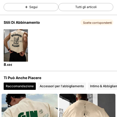
Segui
Tutti gli articoli
28K Follower
4.84
Stili Di Abbinamento
Scelte corrispondenti
28K Follower
4.84
28K Follower
4.84
8
.48€
28K Follower
4.84
Ti Può Anche Piacere
28K Follower
4.84
Raccomandazione
Accessori per l'abbigliamento
Intimo & Abbiglia
28K Follower
4.84