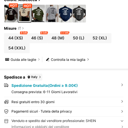
Misure
IT
8 left
8 left
11 left
44
(XS)
46
(S)
48
(M)
50
(L)
52
(XL)
54
(XXL)
Guida alle taglie
Controlla la mia taglia
Spedisce a
Italy
Spedizione Gratuita(Ordini ≥ 9.00€)
Consegna prevista:
6-11 Giorni Lavorativi
Resi gratuiti entro 30 giorni
Pagamenti sicuri · Tutela della privacy
Venduto e spedito dal venditore professionale: SHEIN
Informazioni e obblighi del venditore