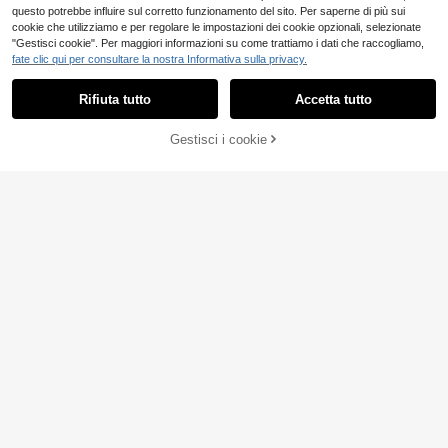
questo potrebbe influire sul corretto funzionamento del sito. Per saperne di più sui
cookie che utilizziamo e per regolare le impostazioni dei cookie opzionali, selezionate
"Gestisci cookie". Per maggiori informazioni su come trattiamo i dati che raccogliamo,
fate clic qui per consultare la nostra Informativa sulla privacy.
T-shirt Minimal the Xo
Magazzino EU
4
Rifiuta tutto
Accetta tutto
weEknd After Hours Til Dawn Tour,
.90€
Maglietta con la coper
Magazzino EU
estetica pulita e minimalista della c
13
tina dell'album Starboy del rapper, a
.50€
opertina dell'album, t-shirt unisex in
bbigliamento da uomo, magliette pu
Gestisci i cookie
COMPRA ORA
cotone bianco per fan dei concerti,
AGGIUNGI AL CARRELLO
nk hip hop stile Harajuku, maglietta
maglietta p
a maniche corte 100% cotone
StoneGrade