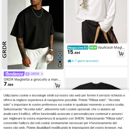
Vaulklash Maglie
Magazzino EU
NEW
15
tta a maniche lunghe da uomo in stil
.48€
e urban con ricamo a croce 3D, ada
tta per festival musicali all'aperto, u
4-7 giorni lavorativi
scite quotidiane, raduni con amici, r
9
egali per il fidanzato/marito, regali p
er anniversari, colore bianco
GRDR
GRDR Maglietta a girocollo a manic
7
he corte estiva semplice da uomo, c
.59€
omoda e alla moda
Utilizziamo cookie e tecnologie simili sul nostro sito web per fornire il servizio richiesto e
offrirvi la migliore esperienza di navigazione possibile. Potete "Rifiuta tutto", "Accetta
tutto" o impostare le vostre preferenze sui cookie in qualsiasi momento a vostra scelta.
Selezionando "Accetta tutto", attiveremo tutti i cookie opzionali, che ci aiutano ad
analizzare il traffico, offrire funzionalità avanzate e personalizzare contenuti e annunci
per migliorare la vostra esperienza di acquisto con SHEIN. Selezionando "Rifiuta tutto",
consentite l'utilizzo dei soli cookie strettamente necessari per il funzionamento del
nostro sito web. Potete disabilitarli modificando le impostazioni del vostro browser, ma