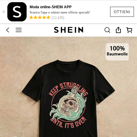
Moda online-SHEIN APP
×
OTTIENI
Scarica l'app e ottieni tante offerte speciali!
(12,439)