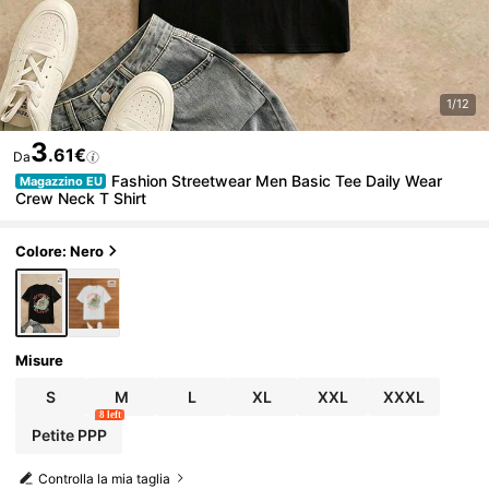
1/12
3
.61€
Da
Fashion Streetwear Men Basic Tee Daily Wear
Magazzino EU
Crew Neck T Shirt
Colore: Nero
Misure
S
M
L
XL
XXL
XXXL
8 left
Petite PPP
Controlla la mia taglia