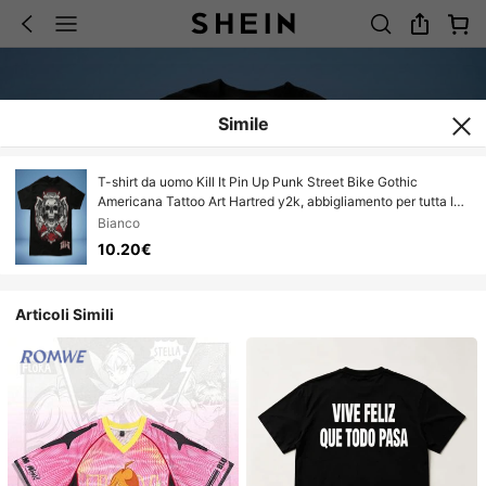
Simile
T-shirt da uomo Kill It Pin Up Punk Street Bike Gothic
Americana Tattoo Art Hartred y2k, abbigliamento per tutta la
famiglia, design specifici per la Festa del Papa, esclusivo per
Bianco
il Giorno dell'Indipendenza e la Dichiarazione di
10.20€
Indipendenza, una t-shirt estiva alla moda per uomo/donna.
Articoli Simili