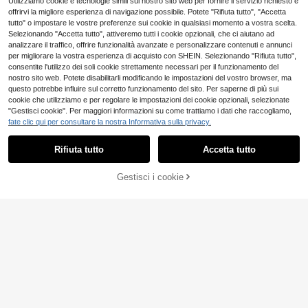
Utilizziamo cookie e tecnologie simili sul nostro sito web per fornire il servizio richiesto e
offrirvi la migliore esperienza di navigazione possibile. Potete "Rifiuta tutto", "Accetta
tutto" o impostare le vostre preferenze sui cookie in qualsiasi momento a vostra scelta.
Selezionando "Accetta tutto", attiveremo tutti i cookie opzionali, che ci aiutano ad
analizzare il traffico, offrire funzionalità avanzate e personalizzare contenuti e annunci
12
per migliorare la vostra esperienza di acquisto con SHEIN. Selezionando "Rifiuta tutto",
consentite l'utilizzo dei soli cookie strettamente necessari per il funzionamento del
Zrgoth T-shirt casual
Magazzino EU
nostro sito web. Potete disabilitarli modificando le impostazioni del vostro browser, ma
versatile minimalista da uomo con s
#1 Bestseller
in Manica lunga T-shirt da uomo
questo potrebbe influire sul corretto funzionamento del sito. Per saperne di più sui
tampa di gru giapponese a maniche
7
cookie che utilizziamo e per regolare le impostazioni dei cookie opzionali, selezionate
corte, streetwear
.98€
"Gestisci cookie". Per maggiori informazioni su come trattiamo i dati che raccogliamo,
12
4-7 giorni lavorativi
fate clic qui per consultare la nostra Informativa sulla privacy.
Mostra articoli simili in magazzino
Vedi Tutto
Manfinity Roghcode
Magazzino EU
maglietta casual a maniche corte d
#2 Bestseller
in Avanguardia - Hip-Hop Streetwear T-shirt da uom
Rifiuta tutto
Accetta tutto
Ci dispiace, questo prodotto è esaurito
a uomo con stampa a lettere, scollo
5
rotondo, estiva
.59€
-38%
9.07€
T-shirt estiva 2026 da
Gestisci i cookie
Magazzino EU
ESAURITO
4-7 giorni lavorativi
uomo, con ritratto di Maradona, cas
8
.91€
ual, traspirante, con stampa accatti
T-Shirt Unisex in Puro
Magazzino EU
vante e design su entrambi i lati.
4-7 giorni lavorativi
Cotone Outfit Concert per Uomo e
4
.99€
Donna, Peso Massimo 200 G/M², T
-Shirt con Grafica Minimalista a Let
4-7 giorni lavorativi
tere ICON, Morbida e Traspirante pe
r Abbigliame
4