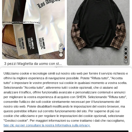
22
HUEFORM
HUEFORM Polo da uo
Magazzino EU
mo a maniche corte con chiusura la
14
12
3 pezzi Maglietta da uomo con sta
.98€
mpo, colore unito, stile formale
mpa 3D completa del carattere goti
Luphoenix
18
Manfinity VCAY
.48€
4-7 giorni lavorativi
co di Los Angeles, bianca con logo
Utilizziamo cookie e tecnologie simili sul nostro sito web per fornire il servizio richiesto e
Canotta casual da uomo traspirante
Manfinity VCAY Magli
nero e nome della città, maniche co
Magazzino EU
e ad asciugatura rapida, scollo roto
offrirvi la migliore esperienza di navigazione possibile. Potete "Rifiuta tutto", "Accetta
8
etta casual da uomo per pendolaris
rte, casual streetwear, girocollo, lav
11
.56€
ndo, estiva
.48€
tutto" o impostare le vostre preferenze sui cookie in qualsiasi momento a vostra scelta.
mo e strada, patchwork a quadri, ef
abile in lavatrice, adatta per appass
fetto stratificato, colore a contrasto
Selezionando "Accetta tutto", attiveremo tutti i cookie opzionali, che ci aiutano ad
ionati di sport e moda urbana
4-7 giorni lavorativi
2 in 1, autunnale, per city break, ma
analizzare il traffico, offrire funzionalità avanzate e personalizzare contenuti e annunci
glietta da strada, top a maniche lun
per migliorare la vostra esperienza di acquisto con SHEIN. Selezionando "Rifiuta tutto",
ghe, football
consentite l'utilizzo dei soli cookie strettamente necessari per il funzionamento del
nostro sito web. Potete disabilitarli modificando le impostazioni del vostro browser, ma
questo potrebbe influire sul corretto funzionamento del sito. Per saperne di più sui
cookie che utilizziamo e per regolare le impostazioni dei cookie opzionali, selezionate
"Gestisci cookie". Per maggiori informazioni su come trattiamo i dati che raccogliamo,
fate clic qui per consultare la nostra Informativa sulla privacy.