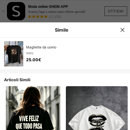
Moda online-SHEIN APP
×
OTTIENI
Scarica l'app e ottieni tante offerte speciali!
(12,439)
Simile
Magliette da uomo
nero
25.00€
Articoli Simili