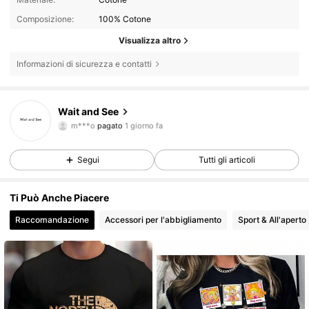
Composizione:
100% Cotone
Visualizza altro
Informazioni di sicurezza e contatti
16 Follower
4.84
Wait and See
m***o
pagato
1 giorno fa
M***m
segue
13 ore fa
16 Follower
4.84
Segui
Tutti gli articoli
16 Follower
4.84
Ti Può Anche Piacere
16 Follower
4.84
Raccomandazione
Accessori per l'abbigliamento
Sport & All'aperto
16 Follower
4.84
16 Follower
4.84