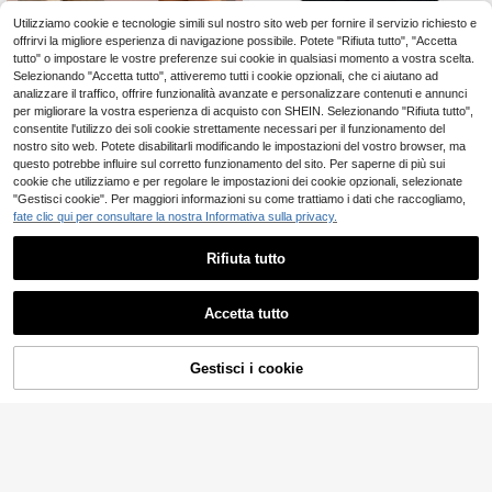
Utilizziamo cookie e tecnologie simili sul nostro sito web per fornire il servizio richiesto e
2026 Disney Paris Tor
Magazzino EU
9
re Eiffel Mickey Minnie T-shirt a ma
offrirvi la migliore esperienza di navigazione possibile. Potete "Rifiuta tutto", "Accetta
.53€
niche corte, outfit di coppia per viag
tutto" o impostare le vostre preferenze sui cookie in qualsiasi momento a vostra scelta.
gio, top estivo casual, look di coppi
Selezionando "Accetta tutto", attiveremo tutti i cookie opzionali, che ci aiutano ad
a
analizzare il traffico, offrire funzionalità avanzate e personalizzare contenuti e annunci
per migliorare la vostra esperienza di acquisto con SHEIN. Selezionando "Rifiuta tutto",
consentite l'utilizzo dei soli cookie strettamente necessari per il funzionamento del
nostro sito web. Potete disabilitarli modificando le impostazioni del vostro browser, ma
questo potrebbe influire sul corretto funzionamento del sito. Per saperne di più sui
cookie che utilizziamo e per regolare le impostazioni dei cookie opzionali, selezionate
"Gestisci cookie". Per maggiori informazioni su come trattiamo i dati che raccogliamo,
fate clic qui per consultare la nostra Informativa sulla privacy.
Rifiuta tutto
vintageÈ bello essere
Magazzino EU
4
coccolati, ma io...#Preferisco esser
.97€
-15%
5.91€
e spazzato via - Regalo per un mec
Accetta tutto
canico - T-shirt unisex - Top estivi
4-7 giorni lavorativi
Gestisci i cookie
COMPRA ORA
AGGIUNGI AL CARRELLO
1 pcs Casual Street St
Magazzino EU
4
yle 100% Cotton Men Crew Neck S
.99€
-17%
6.04€
hort Sleeve T-Shirt, Gin Tonic Lette
r Print Machine Washable Tee For D
4-7 giorni lavorativi
aily Indoor Outdoor, Spring Summer
Leisure Basic Top