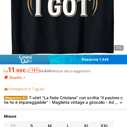
1/12
Risparmia 1.84€
11
.99€
-13%
13.83€
Da
Nessun dazio aggiuntivo
Sconto
consegna in 4-7 gg lav
T-shirt "La Fede Cristiana" con scritta "Il pastore c
Magazzino EU
he ho è impareggiabile" - Maglietta vintage a girocollo - Ad
atta per la chiesa, lo studio e l'uso quotidiano, abbigliament
o religioso lavabile in lavatrice, regalo casual per pastori, t-shir
t.
Misure
PP
S
M
L
XL
XXL