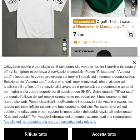
12
Zrgoth T-shirt casual
Magazzino EU
12
versatile minimalista da uomo con s
#1 Bestseller
in Manica lunga T-shirt da uomo
tampa di gru giapponese a maniche
T-shirt da uomo con m
Magazzino EU
7
corte, streetwear
otivo a tema amore, lettere, girocoll
.98€
7
.54€
o, maniche corte, ideale per sport e
4-7 giorni lavorativi
Manfinity Homme T-s
Magazzino EU
stivi all'aria aperta.
4-7 giorni lavorativi
hirt oversize da uomo con grafica di
10
.38€
10.48€
orso cartoni animati e slogan
12
4-7 giorni lavorativi
Manfinity Roghcode
Magazzino EU
maglietta casual a maniche corte d
#2 Bestseller
in Avanguardia - Hip-Hop Streetwear T-shirt da uom
Utilizziamo cookie e tecnologie simili sul nostro sito web per fornire il servizio richiesto e
a uomo con stampa a lettere, scollo
offrirvi la migliore esperienza di navigazione possibile. Potete "Rifiuta tutto", "Accetta
6
rotondo, estiva
.07€
-33%
9.07€
tutto" o impostare le vostre preferenze sui cookie in qualsiasi momento a vostra scelta.
Selezionando "Accetta tutto", attiveremo tutti i cookie opzionali, che ci aiutano ad
4-7 giorni lavorativi
analizzare il traffico, offrire funzionalità avanzate e personalizzare contenuti e annunci
per migliorare la vostra esperienza di acquisto con SHEIN. Selezionando "Rifiuta tutto",
consentite l'utilizzo dei soli cookie strettamente necessari per il funzionamento del
nostro sito web. Potete disabilitarli modificando le impostazioni del vostro browser, ma
questo potrebbe influire sul corretto funzionamento del sito. Per saperne di più sui
cookie che utilizziamo e per regolare le impostazioni dei cookie opzionali, selezionate
"Gestisci cookie". Per maggiori informazioni su come trattiamo i dati che raccogliamo,
fate clic qui per consultare la nostra Informativa sulla privacy.
Mostra articoli simili in magazzino
Vedi Tutto
Risparmia 4.31€
Rifiuta tutto
Accetta tutto
Ci dispiace, questo prodotto è esaurito
21