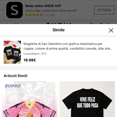
Moda online-SHEIN APP
×
OTTIENI
Scarica l'app e ottieni tante offerte speciali!
(12,439)
Simile
Maglietta di San Valentino con grafica matematica per
coppie, cotone di prima qualità, vestibilità comoda, stile street
hip-hop, stampa comoda e accattivante
UomoNero-1PC
18.98€
Articoli Simili