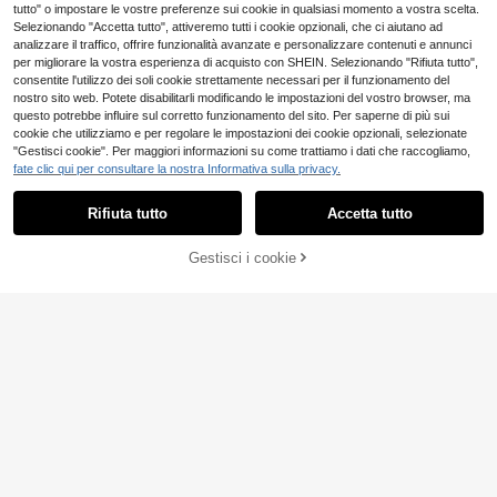
tutto" o impostare le vostre preferenze sui cookie in qualsiasi momento a vostra scelta.
Selezionando "Accetta tutto", attiveremo tutti i cookie opzionali, che ci aiutano ad
analizzare il traffico, offrire funzionalità avanzate e personalizzare contenuti e annunci
per migliorare la vostra esperienza di acquisto con SHEIN. Selezionando "Rifiuta tutto",
10
consentite l'utilizzo dei soli cookie strettamente necessari per il funzionamento del
nostro sito web. Potete disabilitarli modificando le impostazioni del vostro browser, ma
Risparmia 4.30€
questo potrebbe influire sul corretto funzionamento del sito. Per saperne di più sui
STYNVO
cookie che utilizziamo e per regolare le impostazioni dei cookie opzionali, selezionate
Manfinity Homme Ma
Magazzino EU
glietta Casual Estiva Con Stampa S
"Gestisci cookie". Per maggiori informazioni su come trattiamo i dati che raccogliamo,
STYNVO T-shirt grafi
6
Magazzino EU
.18€
-41%
10.48€
logan Per Uomo Taglie Forti
ca ricamata FREEDOM Signature d
fate clic qui per consultare la nostra Informativa sulla privacy.
12
Mostra articoli simili in magazzino
Vedi Tutto
.98€
a uomo, nera, estiva, oversize, stre
4-7 giorni lavorativi
etwear, city break, stile di strada, ta
4-7 giorni lavorativi
Rifiuta tutto
Accetta tutto
Ci dispiace, questo prodotto è esaurito
glie forti, casual, regalo per festival
musicali
8
Gestisci i cookie
ESAURITO
Risparmia 4.17€
Manfinity Roughcore
Manfinity LEGND
Magazzino EU
Maglietta a maniche corte da uomo
6
Manfinity LEGND Mag
Magazzino EU
.18€
-40%
10.35€
taglie forti, con stampa a lettera A di
lietta da uomo oversize con stampa
17 left
picche e floreale, casual minimalist
4-7 giorni lavorativi
occhio, stile moda di strada hip hop
a di alta qualità e versatile, ottimo r
11
.37€
11.48€
egalo per il fidanzato o la famiglia
4-7 giorni lavorativi