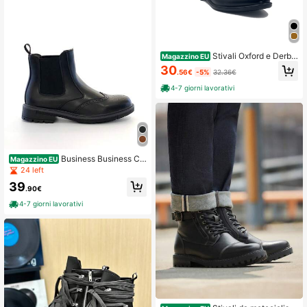
Stivali Oxford e Derby
Magazzino EU
da uomo
30
.56€
-5%
32.36€
4-7 giorni lavorativi
Business Business Ca
Magazzino EU
sual cerniera laterale Esterni Ufficci
24 left
o
39
.90€
4-7 giorni lavorativi