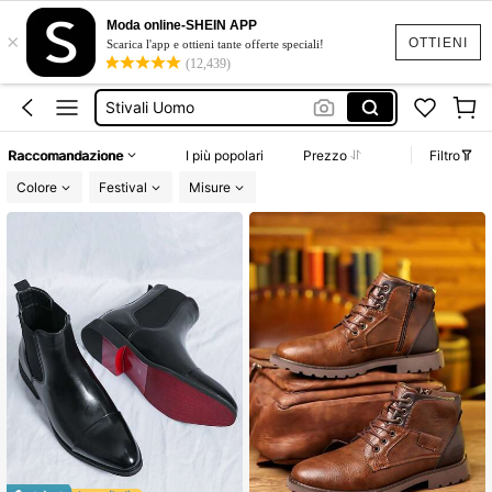
Scarpe Uomo
Moda online-SHEIN APP
×
Anfibi Uomo
OTTIENI
Scarica l'app e ottieni tante offerte speciali!
(12,439)
Stivali Uomo
Stivaletti Uomo
Scarpe Trekking Uomo
Raccomandazione
I più popolari
Prezzo
Filtro
Scarpe Uomo
Colore
Festival
Misure