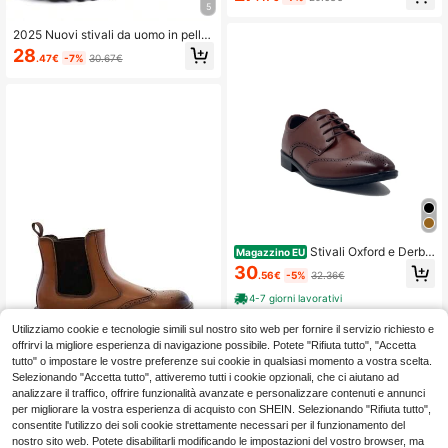
5
er uomo
2025 Nuovi stivali da uomo in pelle
PU alta, scarpe da trekking di taglia
28
.47€
-7%
30.67€
grande, scarpe sportive da esterno
comode, design con lacci per uomo
Stivali Oxford e Derby
Magazzino EU
da uomo
30
.56€
-5%
32.36€
4-7 giorni lavorativi
Utilizziamo cookie e tecnologie simili sul nostro sito web per fornire il servizio richiesto e
offrirvi la migliore esperienza di navigazione possibile. Potete "Rifiuta tutto", "Accetta
tutto" o impostare le vostre preferenze sui cookie in qualsiasi momento a vostra scelta.
Selezionando "Accetta tutto", attiveremo tutti i cookie opzionali, che ci aiutano ad
Business Business Ca
Magazzino EU
analizzare il traffico, offrire funzionalità avanzate e personalizzare contenuti e annunci
sual cerniera laterale Esterni Ufficci
24 left
per migliorare la vostra esperienza di acquisto con SHEIN. Selezionando "Rifiuta tutto",
o
39
consentite l'utilizzo dei soli cookie strettamente necessari per il funzionamento del
.90€
nostro sito web. Potete disabilitarli modificando le impostazioni del vostro browser, ma