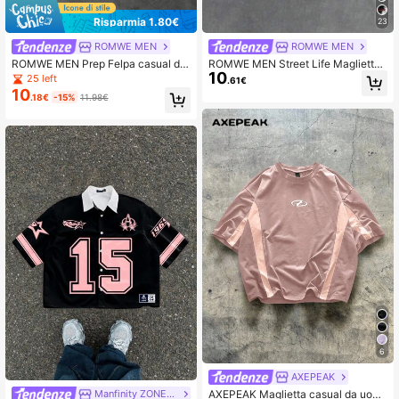
Risparmia 1.80€
23
ROMWE MEN
ROMWE MEN
ROMWE MEN Prep Felpa casual da
ROMWE MEN Street Life Maglietta
10
uomo a maniche lunghe con stamp
a maniche corte da uomo con stam
25 left
.61€
a a lettere
pa grafica di Gesù, stile streetwear
10
.18€
-15%
11.98€
6
AXEPEAK
AXEPEAK Maglietta casual da uom
Manfinity ZONE917