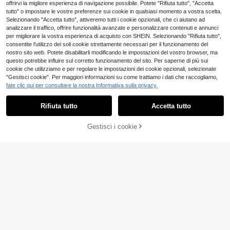
offrirvi la migliore esperienza di navigazione possibile. Potete "Rifiuta tutto", "Accetta
tutto" o impostare le vostre preferenze sui cookie in qualsiasi momento a vostra scelta.
Selezionando "Accetta tutto", attiveremo tutti i cookie opzionali, che ci aiutano ad
analizzare il traffico, offrire funzionalità avanzate e personalizzare contenuti e annunci
per migliorare la vostra esperienza di acquisto con SHEIN. Selezionando "Rifiuta tutto",
consentite l'utilizzo dei soli cookie strettamente necessari per il funzionamento del
nostro sito web. Potete disabilitarli modificando le impostazioni del vostro browser, ma
questo potrebbe influire sul corretto funzionamento del sito. Per saperne di più sui
cookie che utilizziamo e per regolare le impostazioni dei cookie opzionali, selezionate
"Gestisci cookie". Per maggiori informazioni su come trattiamo i dati che raccogliamo,
fate clic qui per consultare la nostra Informativa sulla privacy.
Rifiuta tutto
Accetta tutto
Gestisci i cookie
AGGIUNGI AL CARRELLO