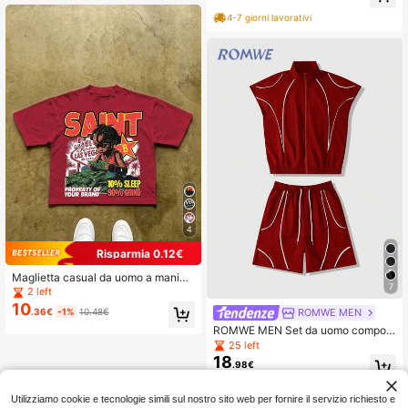
estiva
4-7 giorni lavorativi
4
Risparmia 0.12€
Maglietta casual da uomo a manich
7
e corte con stampa grafica di letter
2 left
e, primavera/estate
10
.36€
-1%
10.48€
ROMWE MEN
ROMWE MEN Set da uomo compost
o da gilet a righe con zip a contrast
25 left
o e pantaloncini casual con couliss
18
.98€
e in vita
Utilizziamo cookie e tecnologie simili sul nostro sito web per fornire il servizio richiesto e