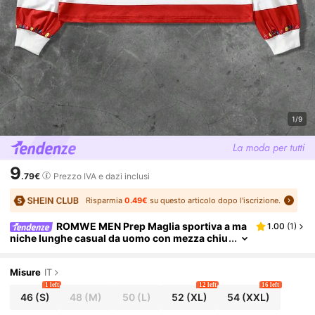
1/9
9
.79€
Prezzo IVA e dazi inclusi
Risparmia
0.49€
su questo articolo dopo l'iscrizione.
ROMWE MEN Prep Maglia sportiva a ma
1.00
(
1
)
niche lunghe casual da uomo con mezza chiu
sura lampo, a righe digitali versatile, autunnal
e
Misure
IT
1 left
12 left
16 left
46
(S)
48
(M)
50
(L)
52
(XL)
54
(XXL)