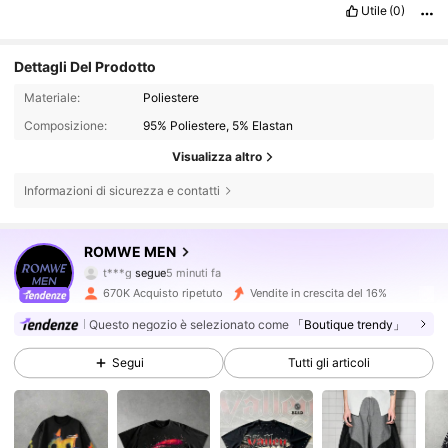
Utile
(0)
Dettagli Del Prodotto
Materiale:
Poliestere
Composizione:
95% Poliestere, 5% Elastan
Visualizza altro
Informazioni di sicurezza e contatti
668K Follower
4.81
ROMWE MEN
t***g
segue
5 minuti fa
n***0
sta navigando
668K Follower
4.81
670K Acquisto ripetuto
Vendite in crescita del 16%
Questo negozio è selezionato come
「Boutique trendy」
668K Follower
4.81
Segui
Tutti gli articoli
668K Follower
4.81