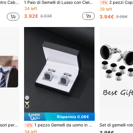
 Gemelli per Camicia da Uomo e Abito
1 Paio di Gemelli di Lusso con Cielo Stellato in Foglia d'Oro Nero Rotondi, Gemelli per Camicia Francese Placcati in Oro per Uomo, Accessori Eleganti per Affari, Matrimoni e Occasioni Formali
2 pezzi Copri-bottoni smaltati a fiore blu, bottoni a molletta rimovibili per polsini, ele
-1%
34 left
29 left
3.92€
3.93€
3.94€
3.98€
Risparmia 0.08€
10 pezzi/confezione Estensori per colletto e cravatta della camicia elegante da uomo, comodi, una idea regalo ideale per il ritorno a scuola, elegante, casual, business, matrimonio, regalo per lo sposo e testimoni, accessori per Ognissanti, Festa degli Insegnanti
1 pezzo Gemelli da uomo in metallo argento vintage a forma rotonda con motivo a righe ad effetto acqua, adatti per fissare e decorare i polsini della camicia, ideali per uso quotidiano casual, scuola, lavoro, matrimoni, come regalo per lo sposo e testimoni
-2%
34 left
3.98€