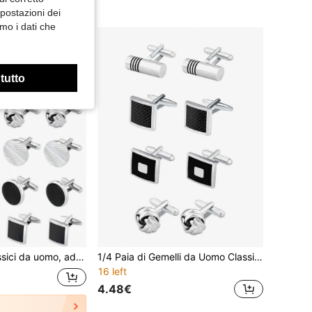
mpostazioni dei
mo i dati che
 tutto
 regalo elegante per matrimoni, sposi, occasioni di lavoro, festa del papà e anche ideali per la scuola
1/4 Paia di Gemelli da Uomo Classici Tono Argento Nero Rigati Disco Quadrato Rettangolo Gemelli per Camicia e Abito da Uomo
16 left
4.48€