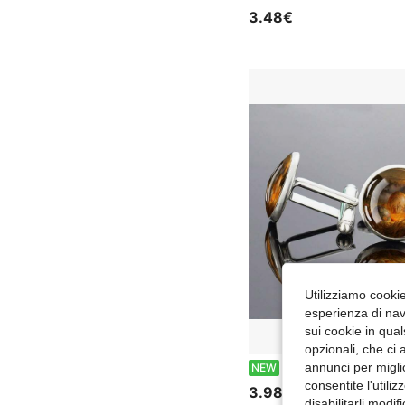
3.48€
Utilizziamo cookie 
esperienza di navi
sui cookie in qual
opzionali, che ci 
1 Paio di Gemelli con Intarsio in Vetro, Design Artistico a Scena di Uovo, Accessorio di Moda Elegante da Uomo, Rega
annunci per migli
NEW
consentite l'utili
3.98€
disabilitarli modi