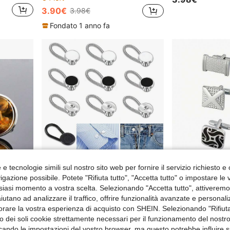
3.90€
3.98€
Fondato 1 anno fa
e tecnologie simili sul nostro sito web per fornire il servizio richiesto e o
gazione possibile. Potete "Rifiuta tutto", "Accetta tutto" o impostare le
siasi momento a vostra scelta. Selezionando "Accetta tutto", attiveremo t
aiutano ad analizzare il traffico, offrire funzionalità avanzate e personal
lo, Forma Rotonda Classica, Stile Sofisticato
12 pezzi Estensore per colletto di camicia da uomo, estensore elastico per bottoni adatto per camicie eleganti, cravatte e camicie eleganti da uomo, estensore per collo di mezza taglia, bottoni da uomo originali, estensore per polsini
orare la vostra esperienza di acquisto con SHEIN. Selezionando "Rifiuta
zzo dei soli cookie strettamente necessari per il funzionamento del nostr
1 left
3.80€
ficando le impostazioni del vostro browser, ma questo potrebbe influire s