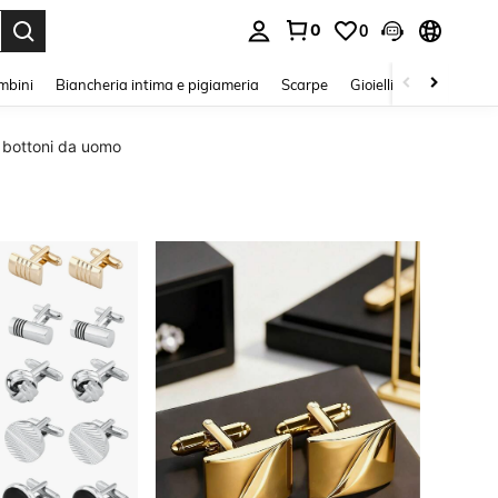
0
0
s Enter to select.
mbini
Biancheria intima e pigiameria
Scarpe
Gioielli E Accessori
e bottoni da uomo