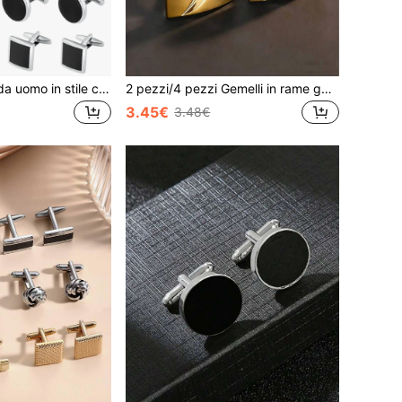
1 paio di gemelli da uomo in stile classico, gemelli in argento, oro e nero a righe, quadrati e rettangolari, per camicia, abito, gemelli da uomo per matrimonio, sposo, affari e padre, regalo elegante per la scuola.
2 pezzi/4 pezzi Gemelli in rame geometrici lucidi, gemelli per camicia in colore oro e argento, adatti per feste, fidanzamenti, lavoro, uso quotidiano
3.45€
3.48€