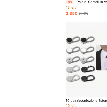
1 Paio di Gemelli in Vetro Cabochon con La Notte Stellata di Van Gogh, Famoso Dipinto d'Arte,
-3%
13 left
3.35€
3.48€
10 left