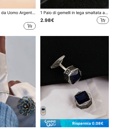
2/6 Pezzi Gemelli da Uomo Argento e Nero Gemelli in Acciaio Premium Gioielli Eleganti e Raffinati Set Ideale per Matrimonio, Festa, Cerimonia
1 Paio di gemelli in lega smaltata a forma rotonda per uomo, di colore nero elegante e casual, regalo di moda per la stagione di matrimoni, adatto per sposo e testimoni
2.98€
Risparmia 0.08€