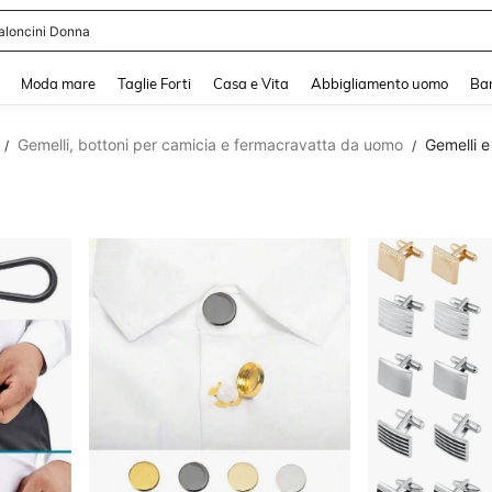
shy
and down arrow keys to navigate search Recente ricerca and Cerca e Trova. Pres
Moda mare
Taglie Forti
Casa e Vita
Abbigliamento uomo
Ba
Gemelli, bottoni per camicia e fermacravatta da uomo
Gemelli 
/
/