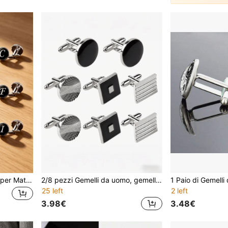
1 Paio di Gemelli da Uomo per Matrimonio/Ognissanti con Alfabeto Inglese 26 e Pietre Preziose, Accessori Creativi alla Moda per Camicia Francese, Gemelli da Sposo per la Stagione dei Matrimoni
2/8 pezzi Gemelli da uomo, gemelli da uomo alla moda, gemelli in argento per padre, marito, fidanzato, regalo per ufficio e matrimonio
25 left
2 left
3.98€
3.48€