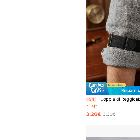
Risparmi
1 Coppia di Reggicalze Regolabili Unisex in Nylon Elastico, Fasce per Braccio Antiscivolo per Affari, Fermamaniche per Pols
-3%
4 left
3.26€
3.39€