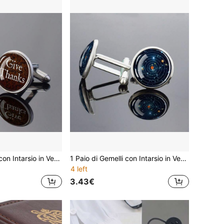
1 Paio di Gemelli con Intarsio in Vetro Design Ispiratore Ringraziamento Regalo Formale da Uomo Eleganti Gemelli Decorativi Rotondi per Camicia Elegante
1 Paio di Gemelli con Intarsio in Vetro Design Sistema Solare Accessorio Elegante da Uomo Gioiello da Abbigliamento Formale Dichiarazione di Moda Regalo Unico
4 left
3.43€