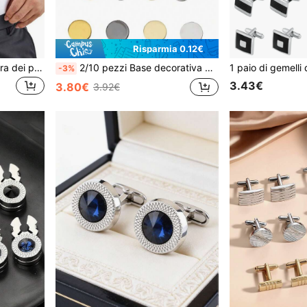
Risparmia 0.12€
2 pezzi Estensori per cintura dei pantaloni neri, in gomma liscia multifunzionale regolabile, regalo ideale per uomo, per scuola, elegante, casual, business, matrimonio, regalo per lo sposo e testimoni
2/10 pezzi Base decorativa per bottoni a pressione portatili, bottoni per camicia, gemelli, base decorativa per bottoni fai-da-te
-3%
3.43€
3.80€
3.92€