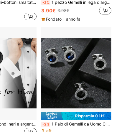
ganti decorazioni floreali per camicie, bottoni rimovibili senza cucire per bluse, accessori di gioielleria di moda per donna
1 pezzo Gemelli in lega d'argento con zaffiro blu scuro per camicia da uomo, rimovibili e fissabili, adatti per feste, occasioni formali, scuola, eleganti, casual, affari, matrimoni, regalo per lo sposo e testimoni
-2%
3.90€
3.98€
Fondato 1 anno fa
Risparmia 0.11€
Set di gemelli rotondi neri e argento & bottoni per camicia da uomo, gioielli formali per matrimonio e affari, regalo per lui
1 Paio di Gemelli da Uomo Classici con Cornice Argentata Testurizzata e Cristallo, Gemelli da Camicia Rotondi con Paillettes Blu e Nere, Set di Decorazione di Lusso Adatto per Affari, Matrimonio, Festa e Regali per Anniversari
-2%
3 left