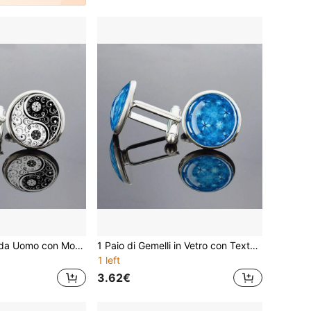
1 Paio di Gemelli da Uomo con Motivo Bagua Yin Yang Tai Chi, Gemelli in Metallo Rotondi per Camicia Elegante da Uomo, Accessori per Abito da Business e Matrimonio, Regalo
1 Paio di Gemelli in Vetro con Texture a Stella Caleidoscopica Blu, Gemelli per Abito con Motivo Caleidoscopico Cosmico, Gioielli per Matrimonio e Affari, Regalo per Uomo
1 left
3.62€