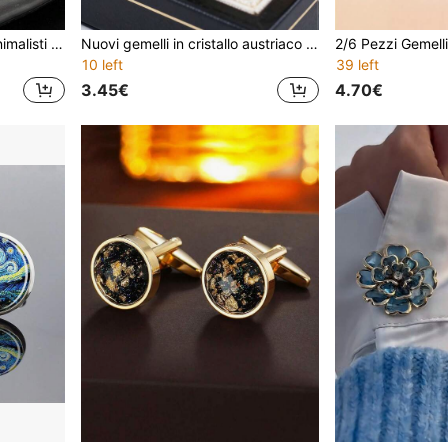
2 pezzi Gemelli rotondi minimalisti a forma di tartaruga, gemelli piatti rotondi da uomo per camicia da lavoro
Nuovi gemelli in cristallo austriaco intarsiati di strass, design minimalista a torsione cava, adatti per matrimoni, feste, vacanze e uso quotidiano
10 left
39 left
3.45€
4.70€