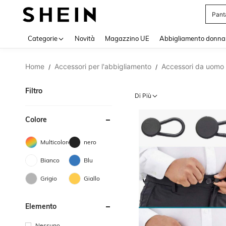
Squi
Use up 
Categorie
Novità
Magazzino UE
Abbigliamento donna
Home
Accessori per l'abbigliamento
Accessori da uomo
/
/
Filtro
Di Più
Colore
Multicolore
nero
Bianco
Blu
Grigio
Giallo
Elemento
Nessuno