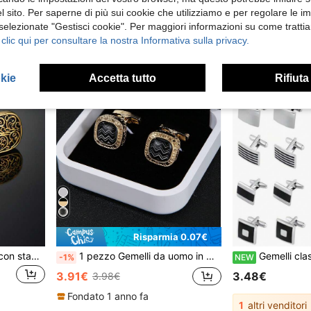
3.48€
 sito. Per saperne di più sui cookie che utilizziamo e per regolare le i
 selezionate "Gestisci cookie". Per maggiori informazioni su come trattia
 clic qui per consultare la nostra Informativa sulla privacy.
okie
Accetta tutto
Rifiuta
Risparmia 0.07€
1 Paio di gemelli da uomo con stampa geometrica alla moda, accessorio elegante e di stile, regalo ideale per occasioni come scuola, lavoro, matrimonio, per lo sposo e i testimoni
1 pezzo Gemelli da uomo in metallo argento vintage con motivo a righe ondulate, accessori regolabili per polsini di camicie, adatti per uso casual, Ognissanti, scuola, elegante, matrimonio, regalo per sposo e testimoni
Gemelli classici da uomo, adatti per camicie, abiti e altre occasioni,
-1%
NEW
3.91€
3.48€
3.98€
Fondato 1 anno fa
1
altri venditori