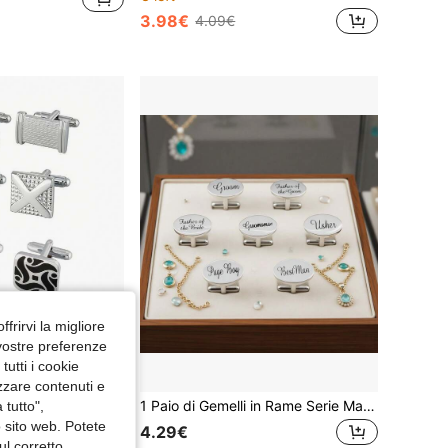
3.98€
4.09€
ffrirvi la migliore
 vostre preferenze
utti i cookie
izzare contenuti e
Gemelli classici da uomo, gemelli per camicia da uomo in argento con motivo a righe, quadrati o rettangolari, gioielli o accessori da uomo per matrimoni, sposo, affari, elegante regalo
1 Paio di Gemelli in Rame Serie Matrimonio Sposo Sposa Suocero Suocera Cugini Nome Gemelli per Camicia Francese
 tutto",
o sito web. Potete
4.29€
ul corretto