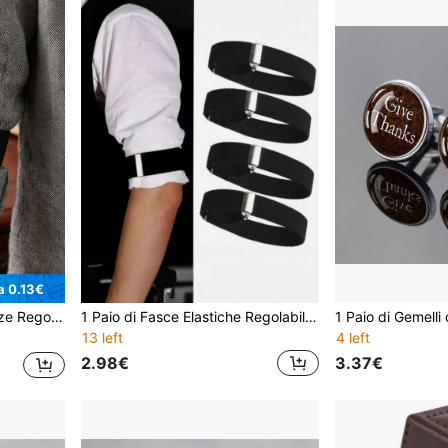
a 0.13€
ini Francesi, Cinturini per Maniche da Barista
1 Paio di Fasce Elastiche Regolabili per Braccia, Supporto per Maniche di Camicia, Accessori per Abbigliamento da Festa e Matrimonio, Antiscivolo, per Donne e Uomini
13 left
4 left
2.98€
3.37€