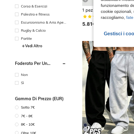
6
funzionamento del
Corsa & Esercizi
cookie opzionali,
Palestra e fitness
(1000+)
raccogliamo,
fate
Escursionismo & Aria Apert
5.81€
a
Rugby & Calcio
Gestisci i co
Partite
Vedi Altro
Foderato Per Un
Maggiore Calore
Non
Sì
Gamma Di Prezzo (EUR)
Sotto 7€
7€ - 8€
8€ - 10€
Oltre 10€