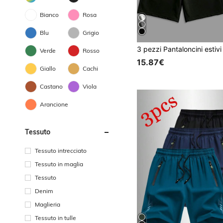
Bianco
Rosa
Blu
Grigio
Verde
Rosso
15.87€
Giallo
Cachi
Castano
Viola
Arancione
Tessuto
Tessuto intrecciato
Tessuto in maglia
Tessuto
Denim
Maglieria
Tessuto in tulle