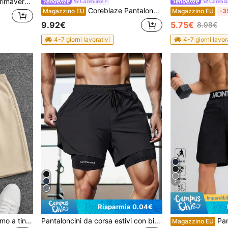
essuto lavorato a maglia, materiale durevole
Coreblaze
Corebla
Coreblaze Pantaloncini sportivi da uomo Manfinity con vita con coulisse, 2 in 1, elastici, con tasche per telefono, pantaloncini da palestra, pantaloncini da uomo, pantaloncini da basket, disinfettante per le mani, leggeri
Magazzino EU
Magazzino EU
-3
9.92€
5.75€
8.98€
4-7 giorni lavorativi
4-7 giorni lavor
4
Risparmia 0.04€
Pantaloncini sportivi da uomo a tinta unita slim fit da 5 pollici, leggeri ed elastici per attività all'aperto, adatti per campeggio, jogging, allenamento di basket e attività quotidiane del fine settimana
Pantaloncini da corsa estivi con biancheria intima integrata, pantaloni da allenamento stile boyfriend da uomo 3/4 per palestra, fitness e sport
Pantaloncini casual 
Magazzino EU