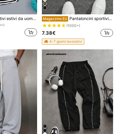
Pantaloncini sportivi estivi da uomo per basket, con laccetto, elastico in vita, in rete, asciugatura rapida, colore nero
Pantaloncini sportivi da uomo a tinta unita, slim fit, lunghezza 5 pollici, leggeri e elastici, adatti per attività all'aperto come campeggio, jogging, allenamento di basket e gite del fine settimana
Magazzino EU
0+)
(1000+)
7.38€
4-7 giorni lavorativi