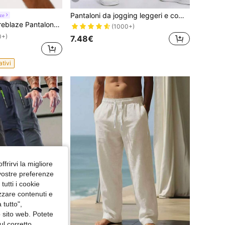
Pantaloni da jogging leggeri e comodi da uomo, con tasche con cerniera e vita elastica con coulisse, tessuto morbido e delicato sulla pelle, pantaloni a gamba dritta versatili con coulisse, pantaloni lunghi sportivi di moda in colore unito minimalista, adatti per il lavoro quotidiano, l'abbigliamento casual, la casa, l'esterno, la strada, il riscaldamento, le vacanze, il tempo libero e la pesca
ze
cini sportivi da uomo con vita elastica, stile boyfriend, pantaloncini da jogging, leggeri
(1000+)
0+)
7.48€
ativi
ffrirvi la migliore
 vostre preferenze
utti i cookie
izzare contenuti e
 tutto",
o sito web. Potete
ul corretto