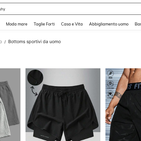
shy
and down arrow keys to navigate search Recente ricerca and Cerca e Trova. Pres
Moda mare
Taglie Forti
Casa e Vita
Abbigliamento uomo
Ba
o
Bottoms sportivi da uomo
/