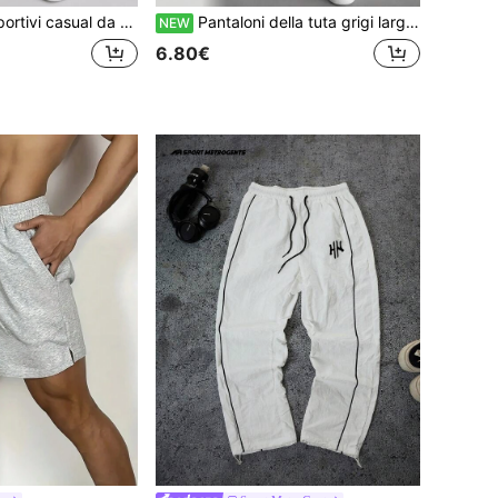
er uso casual all'aperto, abbigliamento da pendolare, pantaloni della tuta pesanti per primavera/autunno
Pantaloni della tuta grigi larghi e ampi da uomo, pantaloni casual da casa, design con cucitura anteriore, vita con coulisse, tasche laterali
NEW
6.80€