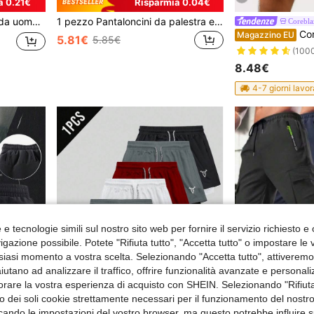
a 0.21€
Risparmia 0.04€
 traspiranti e ad asciugatura rapida, nero
1 pezzo Pantaloncini da palestra elastici da uomo, adatti per corsa, allenamento, fitness, basket, nero, per primavera/estate
Corebla
Coreblaze Pantalon
Magazzino EU
5.81€
5.85€
(100
8.48€
4-7 giorni lavor
e tecnologie simili sul nostro sito web per fornire il servizio richiesto e o
gazione possibile. Potete "Rifiuta tutto", "Accetta tutto" o impostare le
siasi momento a vostra scelta. Selezionando "Accetta tutto", attiveremo t
aiutano ad analizzare il traffico, offrire funzionalità avanzate e personal
orare la vostra esperienza di acquisto con SHEIN. Selezionando "Rifiuta
14
zzo dei soli cookie strettamente necessari per il funzionamento del nostr
ficando le impostazioni del vostro browser, ma questo potrebbe influire s