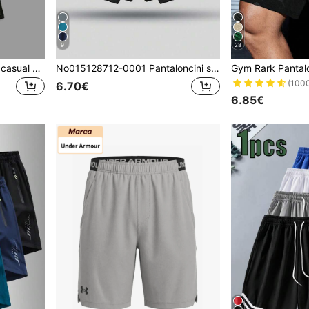
9
28
3 pezzi Pantaloncini estivi casual da uomo - Vita elastica con coulisse, vestibilità ampia e traspirante per sport
No015128712-0001 Pantaloncini sportivi casual unisex con vita con coulisse, tasche con zip, design a doppio strato, adatti per escursionismo, ciclismo, basket, corsa, pantaloncini boyfriend, sport indoor, primavera/estate, colore nero
(100
6.70€
6.85€