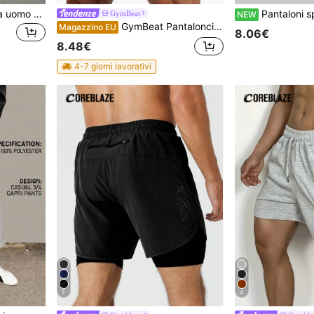
2 pezzi Pantaloni della tuta uomo stile retrò e morbidi con laccetto, pantaloni casual per primavera/estate, classici in nero e grigio versatili, design con laccetto adatto a diverse vita, adatti per uso quotidiano, campus, palestra, sport e tempo libero, regalo ideale per padre e fidanzato
Pantaloni sportivi casual da uomo, design a gamba dritta ampia, adatti p
GymBeat
NEW
GymBeat Pantaloncini sportivi estivi da uomo con stampa grafica e lettera, vita con coulisse, pantaloncini da corsa, palestra
Magazzino EU
8.06€
8.48€
4-7 giorni lavorativi
7
4