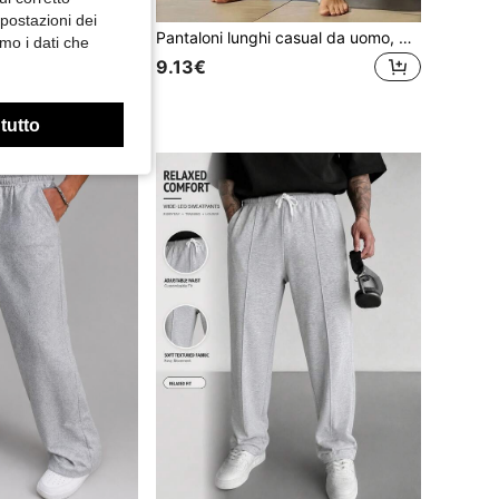
Risparmia 0.01€
mpostazioni dei
Pantaloni cargo casual da uomo per uso esterno con tasche con cerniera, design alla moda con grandi tasche, vita elastica con coulisse, sportivi
Pantaloni lunghi casual da uomo, gamba dritta, pantaloni da esterno, ottimo regalo per il fidanzato e il padre sportivo
mo i dati che
9.13€
 tutto