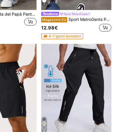
4
Regalo per la Festa del Papà Pantaloni in maglia tinta unita minimalisti e versatili da uomo, adatti per sport e abbigliamento casual, alla moda e versatili
Sport MetroGents
Sport MetroGents Pantaloni casual da uomo con vita regolabile, pantaloni sportivi traspiranti per fitness autunnali, palestra
Magazzino EU
12.98€
4-7 giorni lavorativi
6