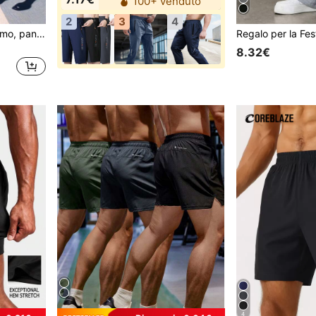
100+ venduto
2
3
4
Pantaloncini sportivi da uomo, pantaloncini adatti per sport, fitness, corsa, abbigliamento da palestra, morbidi e non aderenti.
8.32€
4