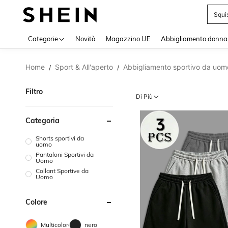
Squi
Use up 
Categorie
Novità
Magazzino UE
Abbigliamento donna
Home
Sport & All'aperto
Abbigliamento sportivo da uom
/
/
Filtro
Di Più
Categoria
Shorts sportivi da
uomo
Pantaloni Sportivi da
Uomo
Collant Sportive da
Uomo
Colore
Multicolore
nero