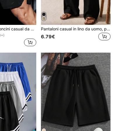
Gym Rark Pantaloncini casual da uomo stile boyfriend con stampa di toro e cinturino, pantaloncini neri da palestra, atletici, leggeri
Pantaloni casual in lino da uomo, pantaloni sportivi leggeri e alla moda per l'estate
0+)
6.79€