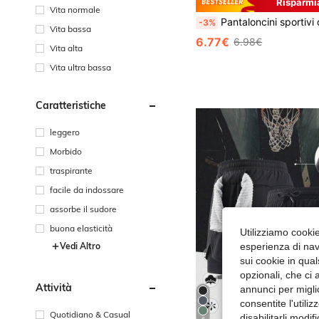
Risparmi
Vita normale
Pantaloncini sportivi da uomo, opzioni multicolore, pantaloncini sportivi da running da uomo, pantaloncini estivi da esterno
-3%
Vita bassa
6.77€
6.98€
Vita alta
Vita ultra bassa
Caratteristiche
leggero
Morbido
traspirante
facile da indossare
assorbe il sudore
buona elasticità
Utilizziamo cookie 
Vedi Altro
esperienza di navi
sui cookie in qual
opzionali, che ci 
Attività
annunci per migli
consentite l'utili
Quotidiano & Casual
disabilitarli modi