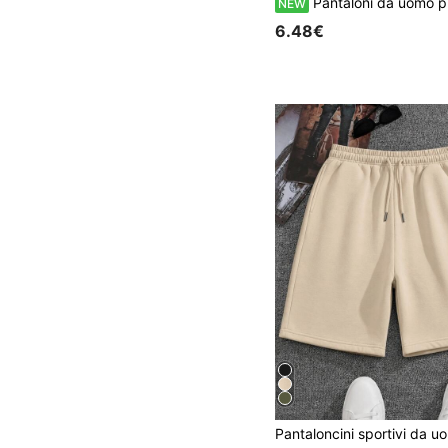
Pantaloni da uomo primavera/estate 7/10, pantaloni sportivi casual alla moda, campus, skateboard, outfit, stile sportivo, t
NEW
6.48€