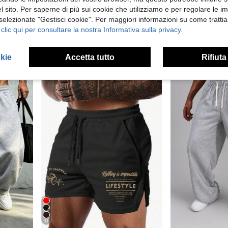
Risparmia 0.22€
 sito. Per saperne di più sui cookie che utilizziamo e per regolare le i
1 pezzo Pantaloncini sportivi da uomo 2 in 1 con fodera interna, vita elastica, pantaloni sportivi per fitness, corsa, casual primavera e estate, colore nero
Gym Rark Pantaloncini sportivi da uomo con coulisse in vita e stampa di toro
Magazzino EU
-2%
 selezionate "Gestisci cookie". Per maggiori informazioni su come trattia
 clic qui per consultare la nostra Informativa sulla privacy.
5.43€
(1000+)
5.44€
8.67€
8.89€
4-7 giorni lavorativi
okie
Accetta tutto
Rifiuta
31