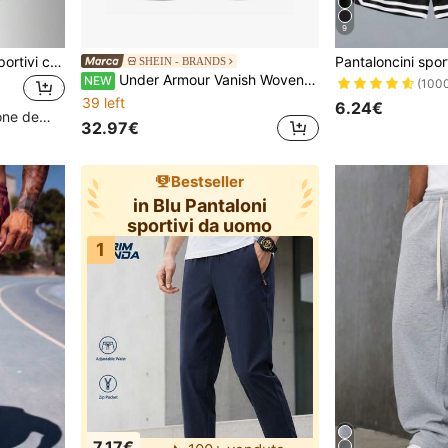
9
3 pezzi/Set Pantaloncini sportivi casual larghi e ad asciugatura rapida da uomo con design a strisce riflettenti, tasche, adatti per la corsa e le attività all'aperto
SHEIN - BRANDS
Under Armour Vanish Woven Men's 6" Shorts Grey
NEW
(100
39 left
6.24€
Alto livello di fidelizzazione dei clienti
32.97€
Bestseller
in Blu Pantaloni
sportivi da uomo
1
7.17€