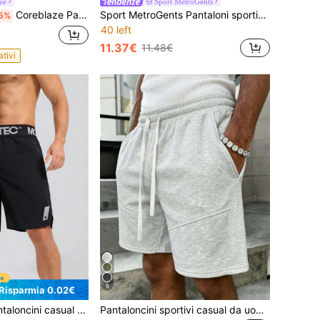
ze
Sport MetroGents
Coreblaze Pantaloncini sportivi estivi da uomo di stile boyfriend, tinta unita, minimalisti, adatti per uso quotidiano e palestra, pantaloncini grigi estivi, pantaloncini da palestra da uomo, pantaloncini grigio chiaro, leggeri
Sport MetroGents Pantaloni sportivi bianchi lunghi con zip e design a lettere in tessuto intrecciato
5%
40 left
11.37€
11.48€
ativi
6
Risparmia 0.02€
estivi da uomo, pantaloncini bermuda sportivi da esterno traspiranti e ad asciugatura rapida, colore nero
Pantaloncini sportivi casual da uomo con vestibilità ampia, realizzati in 100% fibra di poliestere, adatti per fitness, giochi con la palla, allenamento, corsa, esercizio, streetwear, campeggio, spiaggia, calcio, con design a vita elastica e coulisse regolabile, adatti come regalo di compleanno per padre e fidanzato, pantaloncini unisex