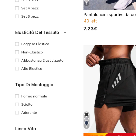
8
Set 4 pezzi
Set 6 pezzi
40 left
7.23€
Elasticità Del Tessuto
Leggero Elastico
Non-Elastico
Abbastanza Elasticizzato
Alto Elastico
Tipo Di Montaggio
Forma normale
Sciolto
Aderente
5
Linea Vita