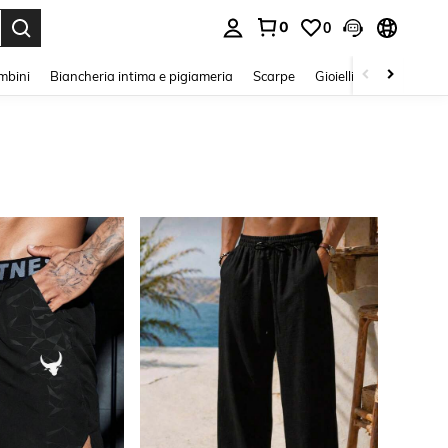
0
0
s Enter to select.
mbini
Biancheria intima e pigiameria
Scarpe
Gioielli E Accessori