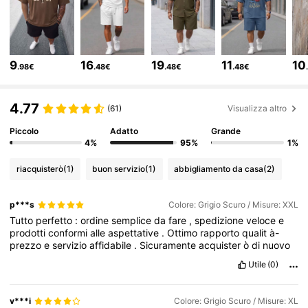
4.3K Follower
4.66
9
16
19
11
10
.98€
.48€
.48€
.48€
4.3K Follower
4.66
4.77
(61)
Visualizza altro
Piccolo
Adatto
Grande
4.3K Follower
4.66
4%
95%
1%
riacquisterò
(1)
buon servizio
(1)
abbigliamento da casa
(2)
4.3K Follower
4.66
p***s
Colore: Grigio Scuro / Misure: XXL
Tutto
perfetto
:
ordine
semplice
da
fare
,
spedizione
veloce
e
4.3K Follower
4.66
prodotti
conformi
alle
aspettative
.
Ottimo
rapporto
qualit
à-
prezzo
e
servizio
affidabile
.
Sicuramente
acquister
ò
di
nuovo
Utile
(0)
4.3K Follower
4.66
v***i
Colore: Grigio Scuro / Misure: XL