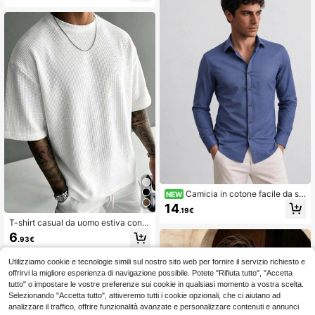
a per uso quotidiano
Camicia in cotone facile da sti
NEW
rare, vestibilità ampia, maniche lung
14
.19€
he, con colletto, per uomo, adatta p
T-shirt casual da uomo estiva con t
er uso casual o business
exture a nido d'ape a maniche corte
6
.93€
Utilizziamo cookie e tecnologie simili sul nostro sito web per fornire il servizio richiesto e
offrirvi la migliore esperienza di navigazione possibile. Potete "Rifiuta tutto", "Accetta
tutto" o impostare le vostre preferenze sui cookie in qualsiasi momento a vostra scelta.
Selezionando "Accetta tutto", attiveremo tutti i cookie opzionali, che ci aiutano ad
analizzare il traffico, offrire funzionalità avanzate e personalizzare contenuti e annunci