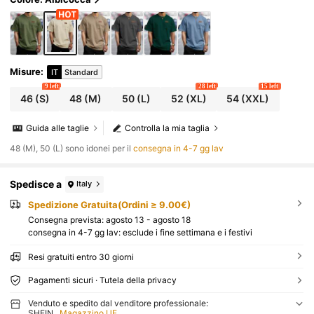
quotidiano, weekend, attività all'aperto, viaggi, ambi
enti di lavoro rilassati o occasioni semi-formali, regal
o per il fidanzato/marito, regalo per anniversario/co
mpleanno, vacanze estive, matrimoni, dalla primaver
a all'estate
Misure
:
IT
Standard
9 left
28 left
15 left
46
(S)
48
(M)
50
(L)
52
(XL)
54
(XXL)
Guida alle taglie
Controlla la mia taglia
48 (M), 50 (L) sono idonei per il
consegna in 4-7 gg lav
Spedisce a
Italy
Spedizione Gratuita(Ordini ≥ 9.00€)
Consegna prevista:
agosto 13 - agosto 18
consegna in 4-7 gg lav: esclude i fine settimana e i festivi
Resi gratuiti entro 30 giorni
Pagamenti sicuri · Tutela della privacy
Venduto e spedito dal venditore professionale:
SHEIN
Magazzino UE