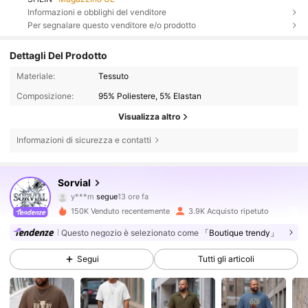
Informazioni e obblighi del venditore
Per segnalare questo venditore e/o prodotto
Dettagli Del Prodotto
Materiale:
Tessuto
Composizione:
95% Poliestere, 5% Elastan
Visualizza altro
Informazioni di sicurezza e contatti
4.3K Follower
4.66
Sorvial
y***m
segue
13 ore fa
m***i
sta navigando
150K Venduto recentemente
3.9K Acquisto ripetuto
4.3K Follower
4.66
Questo negozio è selezionato come
「Boutique trendy」
Segui
Tutti gli articoli
4.3K Follower
4.66
4.3K Follower
4.66