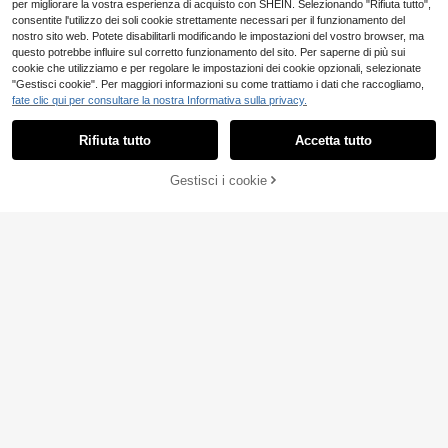
per migliorare la vostra esperienza di acquisto con SHEIN. Selezionando "Rifiuta tutto",
consentite l'utilizzo dei soli cookie strettamente necessari per il funzionamento del
nostro sito web. Potete disabilitarli modificando le impostazioni del vostro browser, ma
questo potrebbe influire sul corretto funzionamento del sito. Per saperne di più sui
cookie che utilizziamo e per regolare le impostazioni dei cookie opzionali, selezionate
"Gestisci cookie". Per maggiori informazioni su come trattiamo i dati che raccogliamo,
fate clic qui per consultare la nostra Informativa sulla privacy.
Rifiuta tutto
Accetta tutto
11
AGGIUNGI AL
VORANTS
Gestisci i cookie
COMPRA ORA
9
CARRELLO
Polo da uomo estiva a maniche cort
e, tinta unita, casual da pendolarism
6
Manfinity VCAY
.88€
o, con bottoni, adatta per il golf, pol
Manfinity VCAY Camicia casu
o azzurra
NEW
al da uomo a tinta unita con monop
8
.32€
etto, versatile per l'uso quotidiano