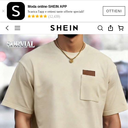
Moda online-SHEIN APP
×
OTTIENI
Scarica l'app e ottieni tante offerte speciali!
(12,439)