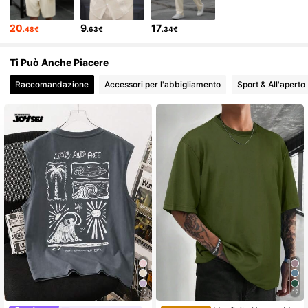
20
9
17
.48€
.63€
.34€
Ti Può Anche Piacere
Raccomandazione
Accessori per l'abbigliamento
Sport & All'aperto
12
12