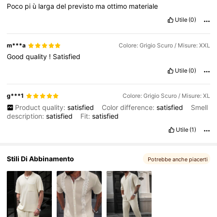
Poco
pi
ù
larga
del
previsto
ma
ottimo
materiale
4.3K Follower
4.66
Utile
(0)
m***a
Colore: Grigio Scuro / Misure: XXL
Good
quality
!
Satisfied
Utile
(0)
g***1
Colore: Grigio Scuro / Misure: XL
Product quality:
satisfied
Color difference:
satisfied
Smell
description:
satisfied
Fit:
satisfied
Utile
(1)
Stili Di Abbinamento
Potrebbe anche piacerti