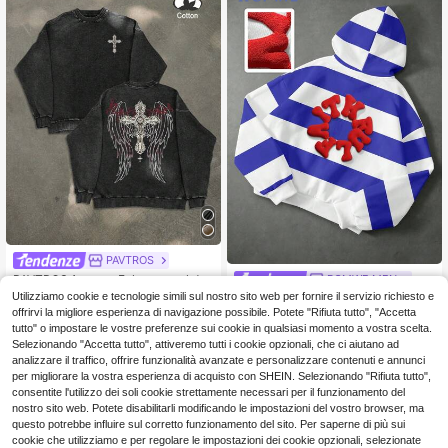
PAVTROS
PAVTROS 1 pezzo Felpa casual da
ROMWE MEN
uomo con stampa a croce e ali, abbi
39 left
Utilizziamo cookie e tecnologie simili sul nostro sito web per fornire il servizio richiesto e
ROMWE MEN Felpa con capp
NEW
gliamento da strada autunnale, giro
uccio da uomo con stampa a righe
offrirvi la migliore esperienza di navigazione possibile. Potete "Rifiuta tutto", "Accetta
20
21
collo, grafica per amici, maniche lun
.77€
-1%
20.98€
.98€
e carattere artistico in rilievo (motiv
tutto" o impostare le vostre preferenze sui cookie in qualsiasi momento a vostra scelta.
ghe in cotone, regalo per amici, mar
o casuale)
Selezionando "Accetta tutto", attiveremo tutti i cookie opzionali, che ci aiutano ad
ito, fidanzato, stile emo, stile anni 2
analizzare il traffico, offrire funzionalità avanzate e personalizzare contenuti e annunci
000
per migliorare la vostra esperienza di acquisto con SHEIN. Selezionando "Rifiuta tutto",
consentite l'utilizzo dei soli cookie strettamente necessari per il funzionamento del
nostro sito web. Potete disabilitarli modificando le impostazioni del vostro browser, ma
questo potrebbe influire sul corretto funzionamento del sito. Per saperne di più sui
cookie che utilizziamo e per regolare le impostazioni dei cookie opzionali, selezionate