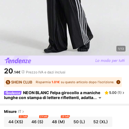
1/13
20
.14€
Prezzo IVA e dazi inclusi
Risparmia
1.01€
su questo articolo dopo l'iscrizione.
NEON BLANC Felpa girocollo a maniche
5.00
(
1
)
lunghe con stampa di lettere riflettenti, adatta
come regalo per amici, mariti, fidanzati, per
l'autunno e l'inverno
Misure
IT
11 left
19 left
18 left
44
(XS)
46
(S)
48
(M)
50
(L)
52
(XL)