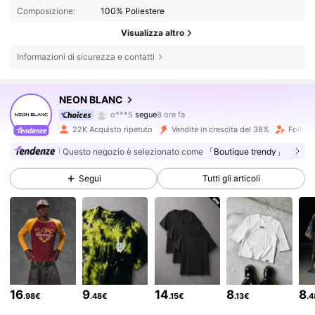
Composizione:
100% Poliestere
Visualizza altro
Informazioni di sicurezza e contatti
157K Follower
4.79
NEON BLANC
o***5
segue
8 ore fa
g***7
sta navigando
157K Follower
4.79
22K Acquisto ripetuto
Vendite in crescita del 38%
Followe
Questo negozio è selezionato come
「Boutique trendy」
157K Follower
4.79
Segui
Tutti gli articoli
157K Follower
4.79
157K Follower
4.79
16
9
14
8
8
.98€
.48€
.15€
.13€
.