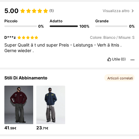
157K Follower
4.79
5.00
(1)
Visualizza altro
Piccolo
Adatto
Grande
157K Follower
4.79
0%
100%
0%
D***z
Colore: Bianco / Misure: S
157K Follower
4.79
Super
Qualit
ä
t
und
super
Preis
-
Leistungs
-
Verh
ä
ltnis
.
Gerne
wieder
.
Utile
(0)
157K Follower
4.79
Stili Di Abbinamento
Articoli correlati
157K Follower
4.79
157K Follower
4.79
41
23
.59€
.71€