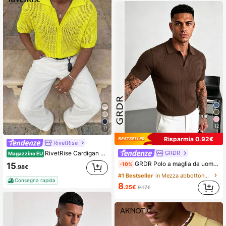
606K Follower
4.86
12
11
Risparmia 0.92€
RivetRise
GRDR
RivetRise Cardigan da uomo a maniche corte monocolore con chiusura monopetto e lavorazione a maglia traforata
Magazzino EU
GRDR Polo a maglia da uomo per l'estate, a maniche corte, colletto in maglia, tinta unita, adatto per uscite estive, essenziale per un outfit alla moda
-10%
15
.98€
#1 Bestseller
in Mezza abbottonatura Maglie da uomo
Consegna rapida
8
.25€
9.17€