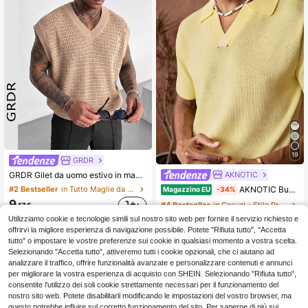
19
GRDR
AKNOTIC
GRDR Gilet da uomo estivo in maglia a coste con scollo a V e maniche corte, adatto per incontri di lavoro estivi, semplice e versatile
AKNOTIC Business Casual Maglietta casual in maglia a maniche corte con colletto polo tinta unita da uomo, per vacanze, regali per la Festa del Papà
#2 Bestseller
in Tutto Maglie da uomo
Magazzino EU
-34%
9
#4 Bestseller
in Casual - Stile Preppy Maglie da uomo
.17€
10
Utilizziamo cookie e tecnologie simili sul nostro sito web per fornire il servizio richiesto e
.87€
16.48€
offrirvi la migliore esperienza di navigazione possibile. Potete "Rifiuta tutto", "Accetta
Consegna rapida
tutto" o impostare le vostre preferenze sui cookie in qualsiasi momento a vostra scelta.
Selezionando "Accetta tutto", attiveremo tutti i cookie opzionali, che ci aiutano ad
analizzare il traffico, offrire funzionalità avanzate e personalizzare contenuti e annunci
per migliorare la vostra esperienza di acquisto con SHEIN. Selezionando "Rifiuta tutto",
consentite l'utilizzo dei soli cookie strettamente necessari per il funzionamento del
nostro sito web. Potete disabilitarli modificando le impostazioni del vostro browser, ma
questo potrebbe influire sul corretto funzionamento del sito. Per saperne di più sui