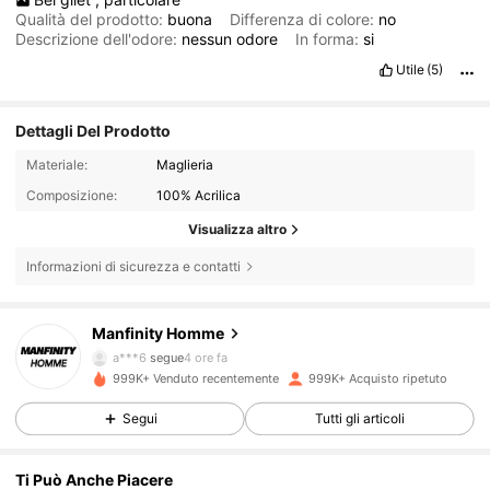
Qualità del prodotto:
buona
Differenza di colore:
no
Descrizione dell'odore:
nessun
odore
In forma:
si
Utile
(5)
Dettagli Del Prodotto
Materiale:
Maglieria
Composizione:
100% Acrilica
Visualizza altro
Informazioni di sicurezza e contatti
606K Follower
4.86
Manfinity Homme
a***6
segue
4 ore fa
999K+ Venduto recentemente
999K+ Acquisto ripetuto
606K Follower
4.86
Segui
Tutti gli articoli
606K Follower
4.86
Ti Può Anche Piacere