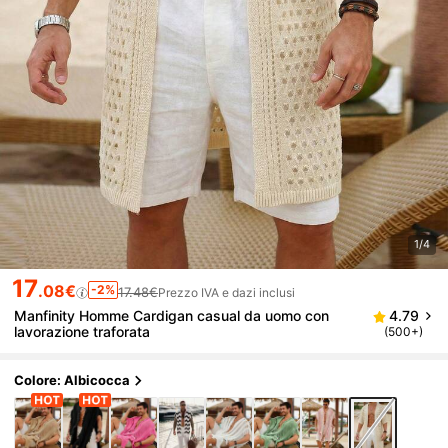
1/4
17
.08€
-2%
17.48€
Prezzo IVA e dazi inclusi
Manfinity Homme Cardigan casual da uomo con
4.79
lavorazione traforata
(500+)
Colore: Albicocca