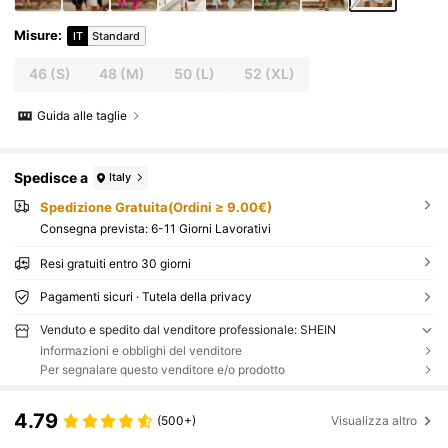
Misure
:
IT
Standard
46
(S)
48
(M)
50
(L)
52
(XL)
Guida alle taglie
Spedisce a
Italy
Spedizione Gratuita(Ordini ≥ 9.00€)
Consegna prevista:
6-11 Giorni Lavorativi
Resi gratuiti entro 30 giorni
Pagamenti sicuri · Tutela della privacy
Venduto e spedito dal venditore professionale: SHEIN
Informazioni e obblighi del venditore
Per segnalare questo venditore e/o prodotto
4.79
(500+)
Visualizza altro