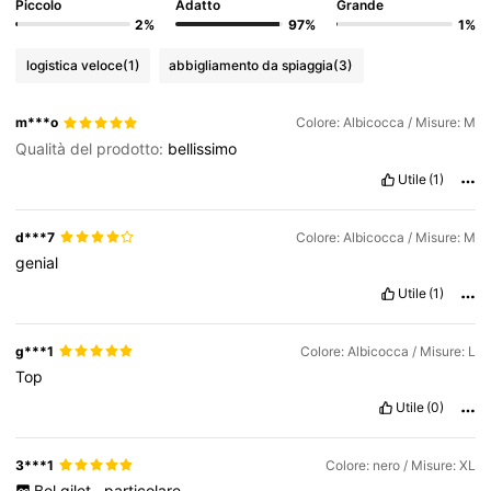
Piccolo
Adatto
Grande
2%
97%
1%
logistica veloce
(1)
abbigliamento da spiaggia
(3)
m***o
Colore: Albicocca / Misure: M
Qualità del prodotto:
bellissimo
Utile
(1)
d***7
Colore: Albicocca / Misure: M
genial
Utile
(1)
g***1
Colore: Albicocca / Misure: L
Top
Utile
(0)
3***1
Colore: nero / Misure: XL
Bel
gilet
,
particolare