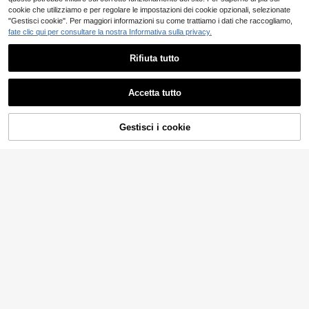
Mostra articoli simili in magazzino
Vedi Tutto
cookie che utilizziamo e per regolare le impostazioni dei cookie opzionali, selezionate
"Gestisci cookie". Per maggiori informazioni su come trattiamo i dati che raccogliamo,
fate clic qui per consultare la nostra Informativa sulla privacy.
Rifiuta tutto
Accetta tutto
Ci dispiace, questo prodotto è esaurito
MUSERO
Gestisci i cookie
ESAURITO
16
Musero Top a maniche lunghe in maglia finissima con scollo a V e orlo finto, essenziale per primavera/estate
Magazzino EU
-1%
GRDR
13
.84€
13.98€
Maglione estivo da uomo GRDR a costine, vestibilità ampia, girocollo, leggero, a maniche corte
Consegna rapida
#1 Bestseller
in Primavera/Estate Maglie da uomo
11
.99€