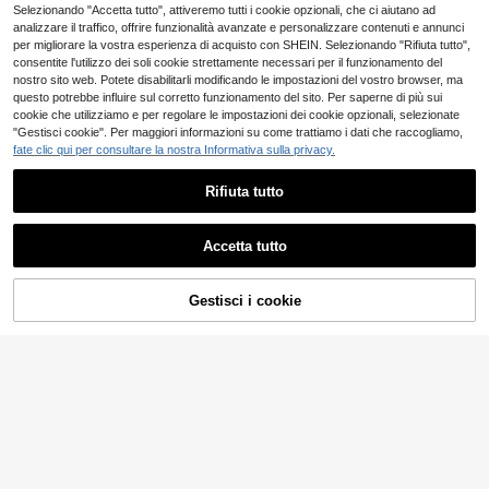
vacanza
Naviga Onda
Selezionando "Accetta tutto", attiveremo tutti i cookie opzionali, che ci aiutano ad
Naviga Onda Pantaloncini da bagn
analizzare il traffico, offrire funzionalità avanzate e personalizzare contenuti e annunci
o casual da uomo con stampa di al
per migliorare la vostra esperienza di acquisto con SHEIN. Selezionando "Rifiuta tutto",
7
.48€
beri di cocco, vita elastica, per vac
consentite l'utilizzo dei soli cookie strettamente necessari per il funzionamento del
anze e spiaggia
nostro sito web. Potete disabilitarli modificando le impostazioni del vostro browser, ma
questo potrebbe influire sul corretto funzionamento del sito. Per saperne di più sui
cookie che utilizziamo e per regolare le impostazioni dei cookie opzionali, selezionate
"Gestisci cookie". Per maggiori informazioni su come trattiamo i dati che raccogliamo,
fate clic qui per consultare la nostra Informativa sulla privacy.
Rifiuta tutto
Mostra articoli simili in magazzino
Vedi Tutto
Accetta tutto
Ci dispiace, questo prodotto è esaurito
25
Gestisci i cookie
ESAURITO
Naviga Onda
Manfinity KASUA Pantaloncini da b
9
Naviga Onda Pantaloncini da bagn
agno da uomo con stampa di palm
1 left
o da uomo con laccio in vita e color
6
e, costumi da bagno da uomo, pant
CoralVoy
.91€
5
e a contrasto, costume da bagno, p
aloncini da surf, abbigliamento da s
.24€
CoralVoy Pantaloncini
Magazzino EU
antaloncini da bagno, costume da b
5
piaggia per vacanze estive da uom
da spiaggia da uomo con vita con c
12
agno hawaiano, costume da bagno
o
.48€
oulisse, tasche anteriori con laccio,
verde da uomo
Palasendo
gamba ampia, a righe stampate, stil
4-7 giorni lavorativi
Palasendo Pantaloncini da bagno e
e resort casual hawaiano, per vaca
stivi da uomo con stampa floreale e
3 left
nze
vita elastica
5
.46€
-8%
5.98€