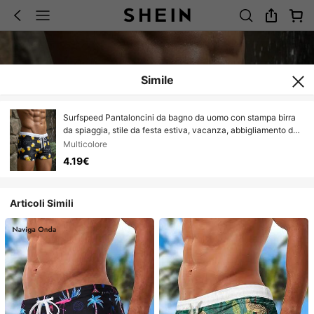
Simile
Surfspeed Pantaloncini da bagno da uomo con stampa birra
da spiaggia, stile da festa estiva, vacanza, abbigliamento da
spiaggia per uomo, pantaloncini da spiaggia stile casual,
Multicolore
divertenti, con stampa birra, per l'estate
4.19€
Articoli Simili