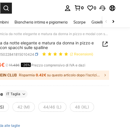
0
0
s Enter to select.
mbini
Biancheria intima e pigiameria
Scarpe
Gioielli E Accessori
Camicia da notte elegante e matura da donna in pizzo e modal con spacchi sulle spalline
a da notte elegante e matura da donna in pizzo e
con spacchi sulle spalline
i25022841815010424
(2 Recensioni)
4€
-26%
ICE AND AVAILABILITY
11.48€
Prezzo comprensivo di IVA e dazi
Risparmia
0.42€
su questo articolo dopo l'iscrizione.
re
IT Taglia
(S)
42 (M)
44/46 (L)
48 (XL)
t
da alle taglie