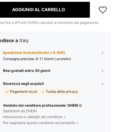
AGGIUNGI AL CARRELLO
na fino a
9
Punti SHEIN calcolati al momento del pagamento.
edisce a
Italy
Spedizione Gratuita(Ordini ≥ 9.00€)
Consegna prevista:
6-11 Giorni Lavorativi
Resi gratuiti entro 30 giorni
Sicurezza negli acquisti
Pagamenti sicuri
Tutela della privacy
Venduto dal venditore professionale: SHEIN
Spedizioni da SHEIN
Informazioni e obblighi del venditore
Per segnalare questo venditore e/o prodotto