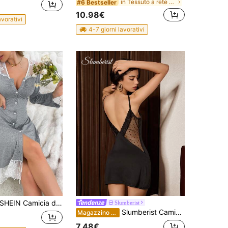
in Tessuto a rete Abiti da notte da donna
#6 Bestseller
10.98€
avorativi
4-7 giorni lavorativi
HEIN Camicia da notte da donna con inserti in pizzo, balze e maniche lunghe, romantica, dettagli accoglienti ed eleganti, adatta per l'autunno e l'inverno
Slumberist
Slumberist Camicia da notte in pizzo francese traslucido con inserti, abbigliamento da notte leggero estivo per donna
Magazzino EU
7.48€