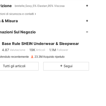
izione
bretelle,Sexy,5% Elastan,95% Viscosa
ioni di sicurezza e contatti
a & Misura
4.87
19K
1.1M
mazioni Sul Negozio
4.87
19K
1.1M
Base Rule SHEIN Underwear & Sleepwear
4.87
19K
1.1M
Valutazione
Articoli
Follower
m***_
pagato
1 giorno fa
Venduto recentemente
23.3M Acquisto ripetuto
4.87
19K
1.1M
Tutti gli articoli
Segui
4.87
19K
1.1M
4.87
19K
1.1M