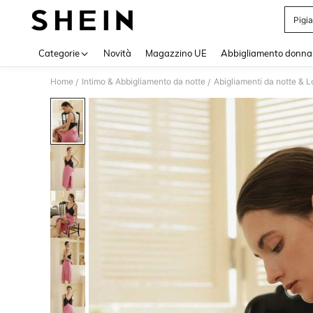
Pigi
Use up 
Categorie
Novità
Magazzino UE
Abbigliamento donna
Home
Intimo & Abbigliamento da notte
Abigliamenti da notte & 
/
/