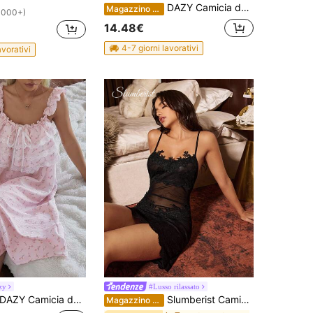
DAZY Camicia da notte leggera e dolce con volant in rete per donne, abbigliamento da pigiama per il ritorno a scuola
Magazzino EU
1000+)
14.48€
4-7 giorni lavorativi
avorativi
zy
#Lusso rilassato
AZY Camicia da notte con canotta in pizzo a strati con volant floreale dolce per pigiama da donna
Slumberist Camicia da notte corta aderente da donna in rete e pizzo, sexy e trasparente, con vita stretta e spalline sottili
Magazzino EU