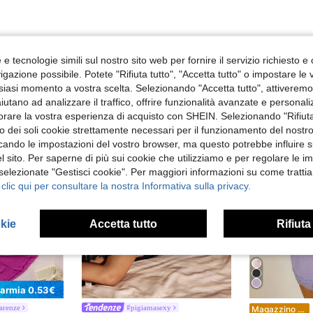
e tecnologie simili sul nostro sito web per fornire il servizio richiesto e o
gazione possibile. Potete "Rifiuta tutto", "Accetta tutto" o impostare le
siasi momento a vostra scelta. Selezionando "Accetta tutto", attiveremo t
aiutano ad analizzare il traffico, offrire funzionalità avanzate e personal
orare la vostra esperienza di acquisto con SHEIN. Selezionando "Rifiuta
zzo dei soli cookie strettamente necessari per il funzionamento del nostr
ficando le impostazioni del vostro browser, ma questo potrebbe influire s
 sito. Per saperne di più sui cookie che utilizziamo e per regolare le i
 selezionate "Gestisci cookie". Per maggiori informazioni su come trattia
 clic qui per consultare la nostra Informativa sulla privacy.
okie
Accetta tutto
Rifiuta
parmia 0.53€
S
arenze
#pigiamasexy
Magazzino EU