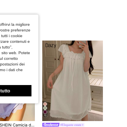
ffrirvi la migliore
 vostre preferenze
utti i cookie
izzare contenuti e
 tutto",
o sito web. Potete
ul corretto
mpostazioni dei
mo i dati che
 tutto
12
HEIN Camicia da notte estiva da donna con fiocco floreale in tulle a bretelline
#Elegante estate