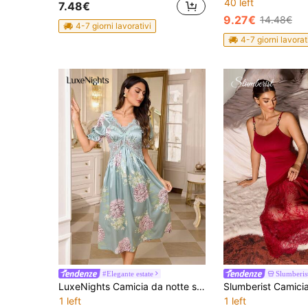
40 left
7.48€
9.27€
14.48€
4-7 giorni lavorativi
4-7 giorni lavorat
#Elegante estate
Slumberis
LuxeNights Camicia da notte sexy da donna in stile retrò francese, in raso con stampa floreale, patchwork in pizzo, colletto quadrato, maniche a palloncino e vita alta
1 left
1 left