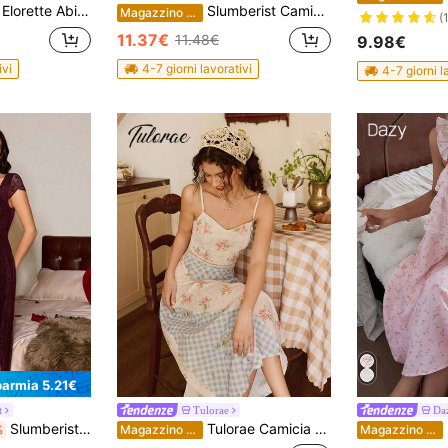
Elorette Abito sexy in lingerie da donna in tinta unita
Slumberist Camicia da notte aderente con spacco alto e inserti in pizzo asimmetrici
Magazzino EU
(
11.37€
11.48€
9.98€
ivi
4-7 giorni lavorativi
4-7 giorni l
parmia 5.21€
t
Tulorae
Da
Slumberist Camicia da notte lunga da donna con bordo in pizzo, gonna a patchwork a doppio strato e maniche corte
Tulorae Camicia da notte da donna romantica con pizzo, patchwork a fiori minuti e plaid blu e bianco, con vita traforata
D
%
Magazzino EU
Magazzino EU