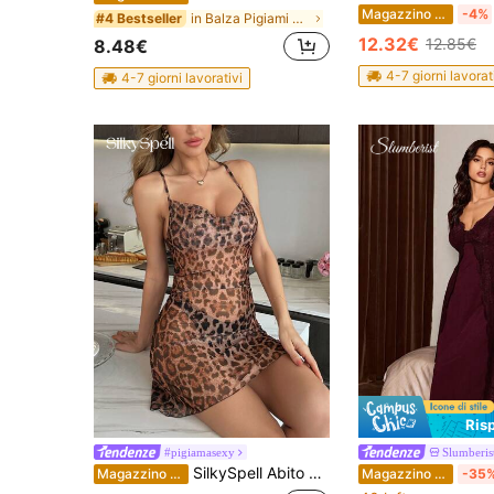
Magazzino EU
-4%
in Balza Pigiami da donna
#4 Bestseller
12.32€
12.85€
8.48€
4-7 giorni lavorat
4-7 giorni lavorativi
Ris
#pigiamasexy
Slumberis
SilkySpell Abito da notte stampa leopardo con scollatura a drappeggio e spalline scoperte per donne, vestito per la casa trasparente con decorazioni vuote
Magazzino EU
Magazzino EU
-35