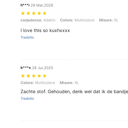
h***i
29 Mar,2026
corpulenza: Adatto, Colore: Multicolore, Misure: XL
corpulenza:
Adatto
Colore:
Multicolore
Misure:
XL
I love this so kuxhxxxx
Tradotto
b***s
28 Jul,2025
Colore: Multicolore, Misure: XL
Colore:
Multicolore
Misure:
XL
Zachte stof. Gehouden, denk wel dat ik de bandjes
Tradotto