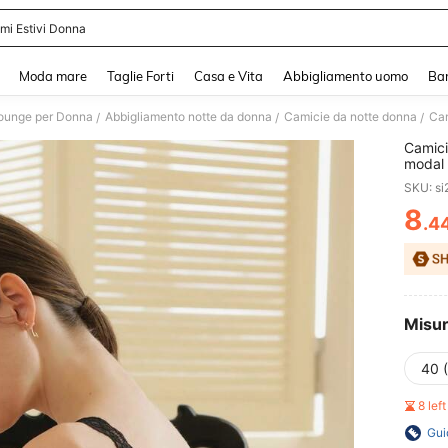
ami Estivi Donna
and down arrow keys to navigate search Recente ricerca and Cerca e Trova. Pres
Moda mare
Taglie Forti
Casa e Vita
Abbigliamento uomo
Ba
Lounge per Donna
Abbigliamento notte da donna
Camicie da notte donna
/
/
/
Camici
modal 
SKU: s
8
.4
PR
Misu
40 
8 lef
Gui