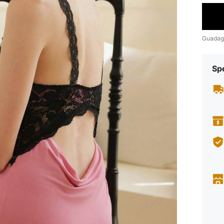
Guadag
Sp