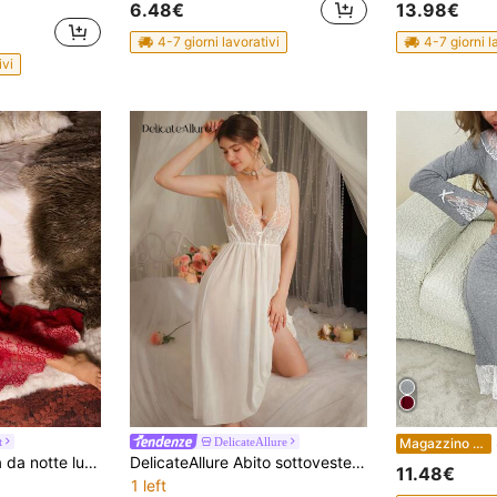
6.48€
13.98€
4-7 giorni lavorativi
4-7 giorni l
ivi
S
t
DelicateAllure
Magazzino EU
Slumberist Camicia da notte lunga in pizzo e rete, delicata con cinturino a catena, di colore rosso vino, sexy e matura, per donne
DelicateAllure Abito sottoveste sexy in pizzo e rete per donne
11.48€
1 left