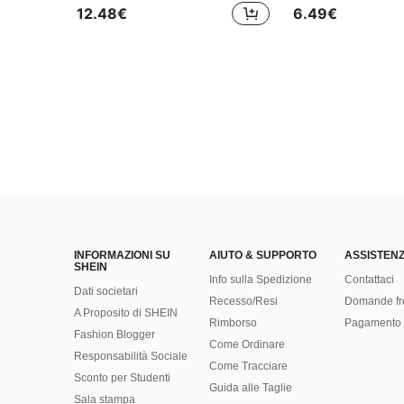
12.48€
6.49€
INFORMAZIONI SU
AIUTO & SUPPORTO
ASSISTENZ
SHEIN
Info sulla Spedizione
Contattaci
Dati societari
Recesso/Resi
Domande fr
A Proposito di SHEIN
Rimborso
Pagamento 
Fashion Blogger
Come Ordinare
Responsabilità Sociale
Come Tracciare
Sconto per Studenti
Guida alle Taglie
Sala stampa