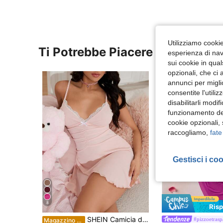
Utilizziamo cookie 
Ti Potrebbe Piacere
esperienza di navi
sui cookie in qual
opzionali, che ci 
annunci per migli
consentite l'utili
disabilitarli modi
funzionamento del
cookie opzionali,
raccogliamo,
fate
Gestisci i co
8
Ris
SHEIN Camicia da notte da donna con inserti in pizzo e pieghe, dolce e sexy
#pizzoetrasp
Magazzino EU