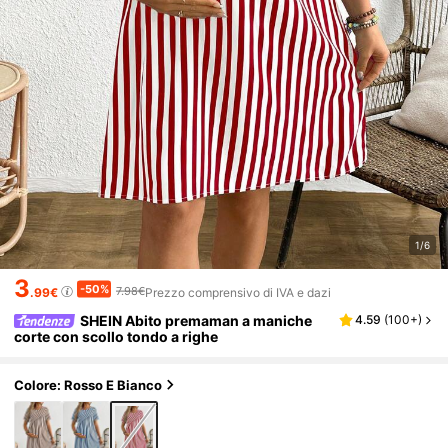
1/6
3
-50%
7.98€
.99€
Prezzo comprensivo di IVA e dazi
SHEIN Abito premaman a maniche
4.59
(
100+
)
corte con scollo tondo a righe
Colore: Rosso E Bianco