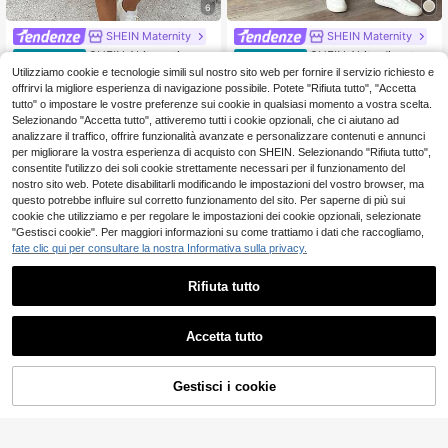
6
SHEIN Maternity
SHEIN Maternity
SHEIN Abito estivo ca
SHEIN Abito di matern
Magazzino EU
Magazzino EU
sual da maternità a righe con botton
ità casual da tutti i giorni con scollo
Utilizziamo cookie e tecnologie simili sul nostro sito web per fornire il servizio richiesto e
13
14
.48€
.46€
i frontali e orlo curvo
rotondo e righe, adatto per le donne
offrirvi la migliore esperienza di navigazione possibile. Potete "Rifiuta tutto", "Accetta
in gravidanza
4-7 giorni lavorativi
4-7 giorni lavorativi
tutto" o impostare le vostre preferenze sui cookie in qualsiasi momento a vostra scelta.
Selezionando "Accetta tutto", attiveremo tutti i cookie opzionali, che ci aiutano ad
analizzare il traffico, offrire funzionalità avanzate e personalizzare contenuti e annunci
per migliorare la vostra esperienza di acquisto con SHEIN. Selezionando "Rifiuta tutto",
consentite l'utilizzo dei soli cookie strettamente necessari per il funzionamento del
nostro sito web. Potete disabilitarli modificando le impostazioni del vostro browser, ma
questo potrebbe influire sul corretto funzionamento del sito. Per saperne di più sui
Mostra articoli simili in magazzino
Vedi Tutto
cookie che utilizziamo e per regolare le impostazioni dei cookie opzionali, selezionate
"Gestisci cookie". Per maggiori informazioni su come trattiamo i dati che raccogliamo,
fate clic qui per consultare la nostra Informativa sulla privacy.
Rifiuta tutto
Accetta tutto
Ci dispiace, questo prodotto è esaurito
Gestisci i cookie
ESAURITO
Risparmia 2.87€
#babydollrosso
#Stampa agricola
SHEIN Abito casual da
Lyckli Abito premama
Magazzino EU
Magazzino EU