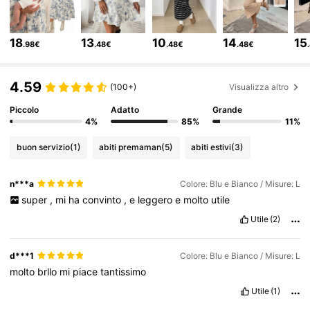
481K Follower
4.79
18
13
10
14
15
.98€
.48€
.48€
.48€
481K Follower
4.79
4.59
(100+)
Visualizza altro
Piccolo
Adatto
Grande
481K Follower
4.79
4%
85%
11%
buon servizio
(1)
abiti premaman
(5)
abiti estivi
(3)
481K Follower
4.79
n***a
Colore: Blu e Bianco / Misure: L
super
,
mi
ha
convinto
,
e
leggero
e
molto
utile
481K Follower
4.79
Utile
(2)
481K Follower
4.79
d***1
Colore: Blu e Bianco / Misure: L
molto
brllo
mi
piace
tantissimo
Utile
(1)
481K Follower
4.79