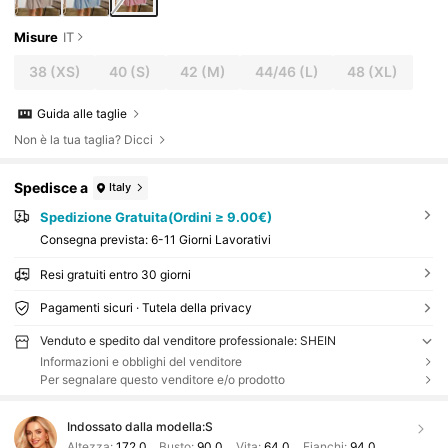
Misure
IT
38
(XS)
40
(S)
42
(M)
44/46
(L)
48
(XL)
Guida alle taglie
Non è la tua taglia? Dicci
Spedisce a
Italy
Spedizione Gratuita(Ordini ≥ 9.00€)
Consegna prevista:
6-11 Giorni Lavorativi
Resi gratuiti entro 30 giorni
Pagamenti sicuri · Tutela della privacy
Venduto e spedito dal venditore professionale: SHEIN
Informazioni e obblighi del venditore
Per segnalare questo venditore e/o prodotto
Indossato dalla modella:
S
Altezza:
172.0
Busto:
90.0
Vita:
64.0
Fianchi:
94.0