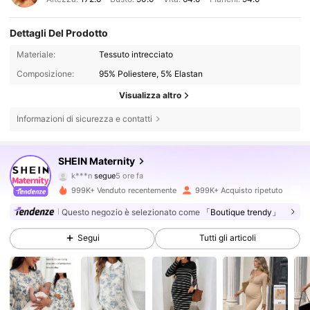
Dettagli Del Prodotto
Materiale:
Tessuto intrecciato
Composizione:
95% Poliestere, 5% Elastan
Visualizza altro
Informazioni di sicurezza e contatti
481K Follower
4.79
SHEIN Maternity
k***n
segue
5 ore fa
l***2
sta navigando
481K Follower
4.79
999K+ Venduto recentemente
999K+ Acquisto ripetuto
Questo negozio è selezionato come
「Boutique trendy」
481K Follower
4.79
Segui
Tutti gli articoli
481K Follower
4.79