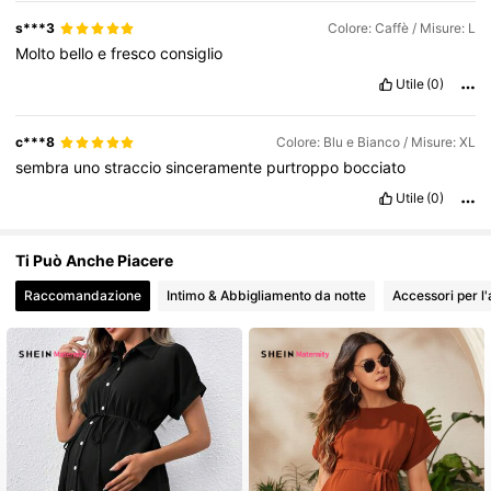
s***3
Colore: Caffè / Misure: L
Molto
bello
e
fresco
consiglio
Utile
(0)
c***8
Colore: Blu e Bianco / Misure: XL
sembra
uno
straccio
sinceramente
purtroppo
bocciato
Utile
(0)
Ti Può Anche Piacere
Raccomandazione
Intimo & Abbigliamento da notte
Accessori per l