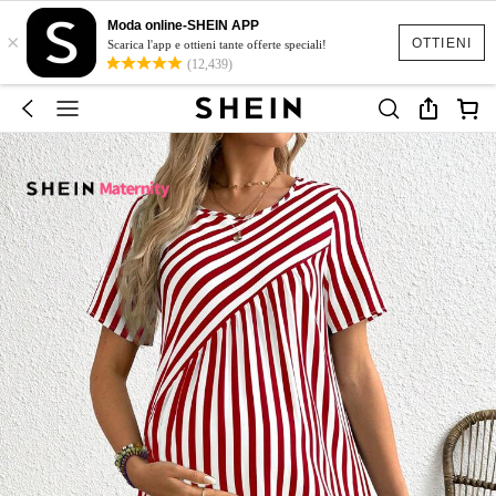
Moda online-SHEIN APP
×
OTTIENI
Scarica l'app e ottieni tante offerte speciali!
(12,439)