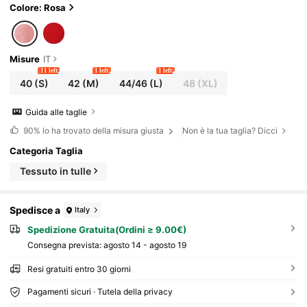
Colore: Rosa
Misure
IT
11 left
1 left
1 left
40
(S)
42
(M)
44/46
(L)
48
(XL)
Guida alle taglie
90%
lo ha trovato della misura giusta
Non è la tua taglia? Dicci
Categoria Taglia
Tessuto in tulle
Spedisce a
Italy
Spedizione Gratuita(Ordini ≥ 9.00€)
Consegna prevista:
agosto 14 - agosto 19
Resi gratuiti entro 30 giorni
Pagamenti sicuri · Tutela della privacy