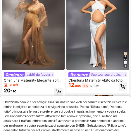
4
#abiti da favola
#abitoallacciatoalcollo
Cheriluna Maternity Elegante abito
Cheriluna Maternity Abito da fotose
12
di maternità trasparente e luccicant
ssione premaman con scollo ad alet
31 left
.85€
-1%
12.98€
e per servizio fotografico di materni
ta, taglio a costine, apertura laterale
20
.11€
tà
e spacco sulla coscia
Utilizziamo cookie e tecnologie simili sul nostro sito web per fornire il servizio richiesto e
offrirvi la migliore esperienza di navigazione possibile. Potete "Rifiuta tutto", "Accetta
tutto" o impostare le vostre preferenze sui cookie in qualsiasi momento a vostra scelta.
Selezionando "Accetta tutto", attiveremo tutti i cookie opzionali, che ci aiutano ad
analizzare il traffico, offrire funzionalità avanzate e personalizzare contenuti e annunci
per migliorare la vostra esperienza di acquisto con SHEIN. Selezionando "Rifiuta tutto",
consentite l'utilizzo dei soli cookie strettamente necessari per il funzionamento del