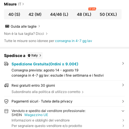
Misure
IT
8 left
40
(S)
42
(M)
44/46
(L)
48
(XL)
50
(XXL)
Guida alle taglie
Non è la tua taglia? Dicci
Tutte le misure sono idonee per
consegna in 4-7 gg lav
Spedisce a
Italy
Spedizione Gratuita(Ordini ≥ 9.00€)
Consegna prevista:
agosto 14 - agosto 19
consegna in 4-7 gg lav: esclude i fine settimana e i festivi
Resi gratuiti entro 30 giorni
Subordinato alla politica di utilizzo corretto
Pagamenti sicuri · Tutela della privacy
Venduto e spedito dal venditore professionale:
SHEIN
Magazzino UE
Informazioni e obblighi del venditore
Per segnalare questo venditore e/o prodotto