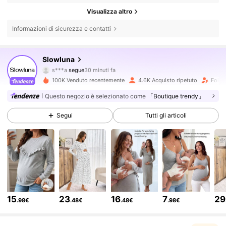
Visualizza altro
Informazioni di sicurezza e contatti
3.9K Follower
4.63
Slowluna
s***a
segue
30 minuti fa
s***i
sta navigando
3.9K Follower
4.63
100K Venduto recentemente
4.6K Acquisto ripetuto
Follo
Questo negozio è selezionato come
「Boutique trendy」
3.9K Follower
4.63
Segui
Tutti gli articoli
3.9K Follower
4.63
3.9K Follower
4.63
15
23
16
7
29
.98€
.48€
.48€
.98€
3.9K Follower
4.63