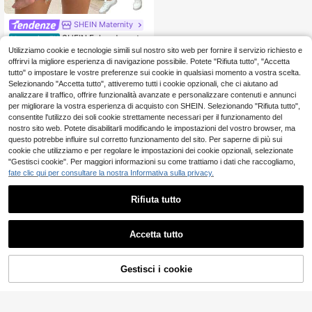
SHEIN Maternity
SHEIN Felpa da mater
Magazzino EU
11
nità con blocchi di colore a manich
Utilizziamo cookie e tecnologie simili sul nostro sito web per fornire il servizio richiesto e
.98€
e lunghe per l'allattamento, abbiglia
offrirvi la migliore esperienza di navigazione possibile. Potete "Rifiuta tutto", "Accetta
mento da donna, magliette, vestiti p
4-7 giorni lavorativi
tutto" o impostare le vostre preferenze sui cookie in qualsiasi momento a vostra scelta.
rimaverili, top da donna, magliette,
Selezionando "Accetta tutto", attiveremo tutti i cookie opzionali, che ci aiutano ad
abbigliamento da donna, camicie, C
analizzare il traffico, offrire funzionalità avanzate e personalizzare contenuti e annunci
oppa del Mondo
per migliorare la vostra esperienza di acquisto con SHEIN. Selezionando "Rifiuta tutto",
consentite l'utilizzo dei soli cookie strettamente necessari per il funzionamento del
nostro sito web. Potete disabilitarli modificando le impostazioni del vostro browser, ma
questo potrebbe influire sul corretto funzionamento del sito. Per saperne di più sui
cookie che utilizziamo e per regolare le impostazioni dei cookie opzionali, selezionate
"Gestisci cookie". Per maggiori informazioni su come trattiamo i dati che raccogliamo,
fate clic qui per consultare la nostra Informativa sulla privacy.
Rifiuta tutto
Accetta tutto
AGGIUNGI AL
Gestisci i cookie
COMPRA ORA
CARRELLO