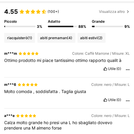
4.55
(100+)
Visualizza altro
Piccolo
Adatto
Grande
3%
88%
9%
riacquisterò
(1)
abiti premaman
(4)
abiti estivi
(2)
m***m
Colore: Caffè Marrone / Misure: XL
Ottimo
prodotto
mi
piace
tantissimo
ottimo
rapporto
qualit
à
Utile
(0)
m***6
Colore: nero / Misure: L
Molto
comoda
,
soddisfatta
.
Taglia
giusta
Utile
(0)
a***e
Colore: nero / Misure: L
Calza
molto
grande
ho
presi
una
L
ho
sbagliato
dovevo
prendere
una
M
almeno
forse