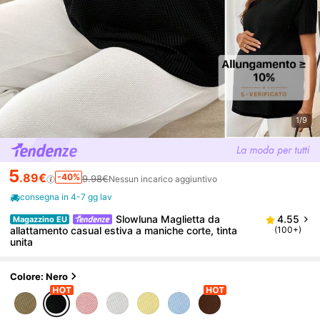
1/9
5
.89€
-40%
9.98€
Nessun incarico aggiuntivo
consegna in 4-7 gg lav
Slowluna Maglietta da
4.55
Magazzino EU
allattamento casual estiva a maniche corte, tinta
(100+)
unita
Colore: Nero