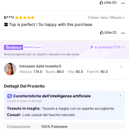
Utile
(0)
D***i
Colore: nero / Misure: L
Top
is
perfect
!
So
happy
with
this
purchase
Utile
(2)
In aumento
171%
#StileCasual
Strati progettati per un aspetto rilassato ma alla moda
Indossato dalla modella:
S
Altezza:
174.0
Busto:
86.0
Vita:
60.0
Fianchi:
90.0
Dettagli Del Prodotto
Caratteristiche dell'intelligenza artificiale
Creato in base ai dettagli
Tessuto in maglia:
Tessuto a maglia con un aspetto accogliente.
Casual:
Look casual dal fascino naturale.
Composizione:
100% Poliestere