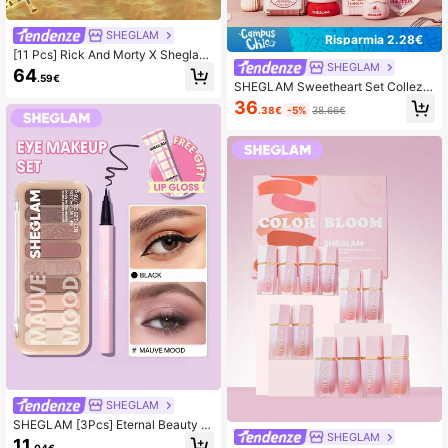
SHEGLAM
Risparmia 2.28€
[11 Pcs] Rick And Morty X Sheglam
SHEGLAM
Collezione Completa - Edizione Se
64
.59€
nza Confezione Marca Di Bellezza
SHEGLAM Sweetheart Set Collezio
Cosmetici Trucco Per Donne E Rag
ne Completa Marca Di Bellezza Co
36
azze
.38€
-5%
38.66€
smetici Trucco Per Donne E Ragazz
e
SHEGLAM
SHEGLAM [3Pcs] Eternal Beauty S
SHEGLAM
et Ombretto, Eyeliner E Balsamo La
11
.04€