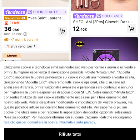
SHEIN BEAUTY - BRANDS
SHEGLAM
Yves Saint Laurent La
Magazzino EU
SHEGLAM [2Pcs] Glowchi Dazzler
sh Clash Mascara And Mini Rouge
21 left
Set Labbra E Illuminante Marca Di B
Pur Couture Rouge Muse Gift Set –
12
36
.40€
.08€
ellezza Cosmetici Trucco Per Donn
Makeup Gift Set, Volumizing, For W
RRP: 44.00€
e E Ragazze
omen, Black, Suitable For Holiday G
ifting
4-7 giorni lavorativi
1
altri venditori
Utilizziamo cookie e tecnologie simili sul nostro sito web per fornire il servizio richiesto e
offrirvi la migliore esperienza di navigazione possibile. Potete "Rifiuta tutto", "Accetta
tutto" o impostare le vostre preferenze sui cookie in qualsiasi momento a vostra scelta.
Selezionando "Accetta tutto", attiveremo tutti i cookie opzionali, che ci aiutano ad
analizzare il traffico, offrire funzionalità avanzate e personalizzare contenuti e annunci
per migliorare la vostra esperienza di acquisto con SHEIN. Selezionando "Rifiuta tutto",
consentite l'utilizzo dei soli cookie strettamente necessari per il funzionamento del
nostro sito web. Potete disabilitarli modificando le impostazioni del vostro browser, ma
questo potrebbe influire sul corretto funzionamento del sito. Per saperne di più sui
cookie che utilizziamo e per regolare le impostazioni dei cookie opzionali, selezionate
"Gestisci cookie". Per maggiori informazioni su come trattiamo i dati che raccogliamo,
fate clic qui per consultare la nostra Informativa sulla privacy.
SHEGLAM
Rifiuta tutto
CATWOMAN™ | SHEGLAM Set Coll