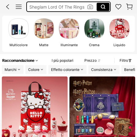
Sheglam Set
Sheglam Collections
Trucchi
Multicolore
Matte
Illuminante
Crema
Liquido
Raccomandazione
I più popolari
Prezzo
Filtro
Marchi
Colore
Effetto colorante
Consistenza
Benefic