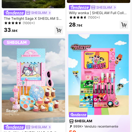
SHEGLAM
SHEGLAM
Willy wonka | SHEGLAM Full Collec
tion Set Trucco Marrone Marca Di B
(1000+)
The Twilight Saga X SHEGLAM Set
ellezza Cosmetici Trucco Per Donn
Collezione Completa Marca Di Bell
(1000+)
28
e E Ragazze
.78€
ezza Cosmetici Trucco Per Donne
33
E Ragazze
.58€
SHEGLAM
999K+ Venduto recentemente
SHEGLAM
999K+ Acquisto ripetuto