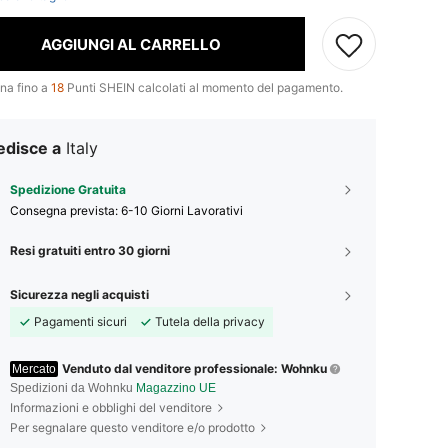
AGGIUNGI AL CARRELLO
na fino a
18
Punti SHEIN calcolati al momento del pagamento.
edisce a
Italy
Spedizione Gratuita
Consegna prevista:
6-10 Giorni Lavorativi
Resi gratuiti entro 30 giorni
Sicurezza negli acquisti
Pagamenti sicuri
Tutela della privacy
Venduto dal venditore professionale: Wohnku
Mercato
Spedizioni da Wohnku
Magazzino UE
Informazioni e obblighi del venditore
Per segnalare questo venditore e/o prodotto