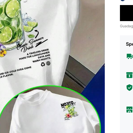
Guadag
Sp