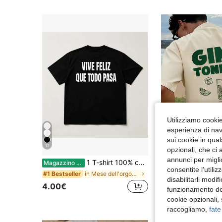
Utilizziamo cookie 
esperienza di navi
sui cookie in qual
12
10
opzionali, che ci 
annunci per migli
1 T-shirt 100% cotone, stampa sul retro in nero grassetto con la citazione spagnola "Vive Feliz Que Todo Pasa", maniche corte, outfit estivo minimalista in stile latino.
Magazzino EU
consentite l'utili
(500+)
in Mese dell'orgoglio T-shirt da uomo
#1 Bestseller
disabilitarli modi
8.32€
4.00€
funzionamento del
cookie opzionali,
raccogliamo,
fate