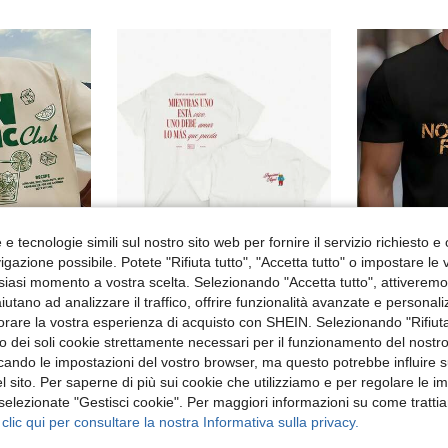
e tecnologie simili sul nostro sito web per fornire il servizio richiesto e o
gazione possibile. Potete "Rifiuta tutto", "Accetta tutto" o impostare le
siasi momento a vostra scelta. Selezionando "Accetta tutto", attiveremo t
aiutano ad analizzare il traffico, offrire funzionalità avanzate e personal
orare la vostra esperienza di acquisto con SHEIN. Selezionando "Rifiuta
1 pezzo Maglietta grafica da uomo, casual estiva per vacanze al mare, maglietta a maniche corte con stampa e vestibilità ampia
1 confezione di t-shirt casual 100% cotone, con citazione spagnola e stampa doppia fronte/retro con orsetto colorato, maniche corte, outfit estivo in stile street letterario.
Magazzino EU
-18%
Magazzino EU
zzo dei soli cookie strettamente necessari per il funzionamento del nostr
#8 Bestseller
4.00€
4.90€
ficando le impostazioni del vostro browser, ma questo potrebbe influire s
4.99€
 sito. Per saperne di più sui cookie che utilizziamo e per regolare le i
 selezionate "Gestisci cookie". Per maggiori informazioni su come trattia
 clic qui per consultare la nostra Informativa sulla privacy.