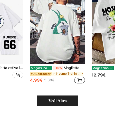
Y2K, 1 pezzo, maglietta serie TV Off-Campus Graham 44 22 design DI LAURENTIS 66 Tucker46 Pr
Maglietta grafica Ade Ercole che beve, collo tondo, stampata su entrambi i lati, stile casual, moda uomo, cotone 220 G/M² (1 pezzo)
M
Magazzino EU
-15%
Magazzino EU
in Inverno T-shirt da uomo
#9 Bestseller
12.79€
4.99€
5.88€
Vedi Altro