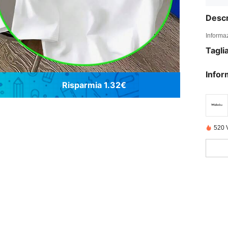
Descr
Informaz
Tagli
Infor
Risparmia 1.32€
520 