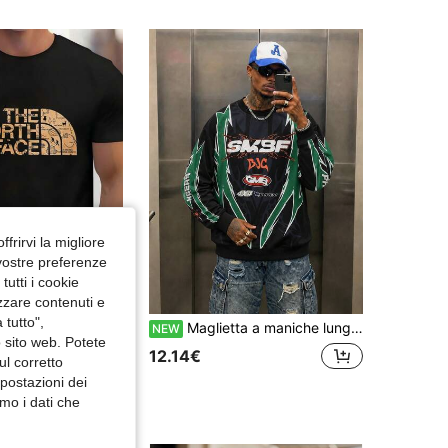
4.12
1.9K
15
4.12
1.9K
15
4.12
1.9K
15
4.12
1.9K
15
ffrirvi la migliore
 vostre preferenze
utti i cookie
izzare contenuti e
 tutto",
T-shirt da uomo
Maglietta a maniche lunghe da uomo con girocollo, stampa di lettere, fiamme e spine, stile casual americano street, motocross, off-road, racing, autunno/inverno, adatta per casa, lavoro, esterno, città, street, casual, giovani, minimalista, campus, vintage, versatile, texture, elegante, personalizzata, sportiva
NEW
o sito web. Potete
in Inverno T-shirt da uomo
12.14€
ul corretto
mpostazioni dei
mo i dati che