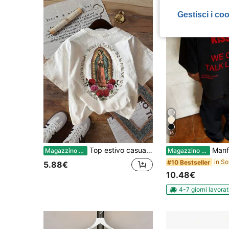
Gestisci i co
16
Top estivo casual da donna con stampa su entrambi i lati, stile vintage, stampa della Madonna di Guadalupe Regina delle,-shirt a maniche corte con scollo rotondo, outfit estivo da uomo.
Manfinity Hypemode maglietta b
Magazzino EU
Magazzino EU
#10 Bestseller
5.88€
10.48€
4-7 giorni lavorat