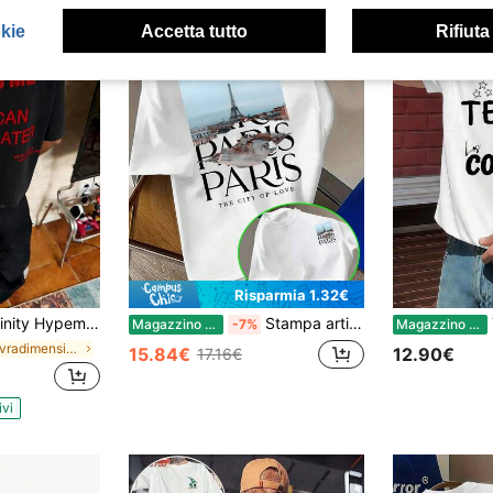
okie
Accetta tutto
Rifiuta
Risparmia 1.32€
ianca oversize con slogan rosso ricamato in 3D, stile casual da strada
Stampa artistica della Torre Eiffel Totem Maniche corte Stile Western Street Parigi Punto di riferimento della città Identificatore culturale Illustrazione Design Design di nicchia Senso della moda Gioventù Uscita Versatile Top Stampa artistica Maglietta basic
T
Magazzino EU
-7%
Magazzino EU
in Sovradimensionato Top da uomo
15.84€
12.90€
17.16€
ivi