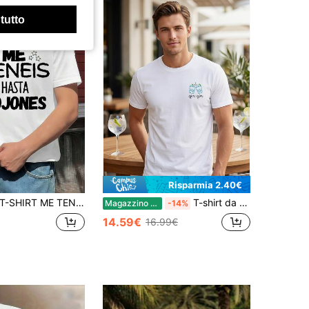
 tutto
Risparmia 2.40€
-SHIRT ME TENEIS HASTA COJONES 100% cotone, stampa accattivante, casual, traspirante
T-shirt da uomo da 180g in 100% cotone con stampa a caldo, collo rotondo traspirante e confortevole, design vintage Portofino Gin con grafica vintage moderna, maglietta casual estiva versatile da uomo, resistente e facile da lavare, ideale per viaggi, vacanze, attività all'aperto e look urbano contemporaneo
Magazzino EU
-14%
14.59€
16.99€