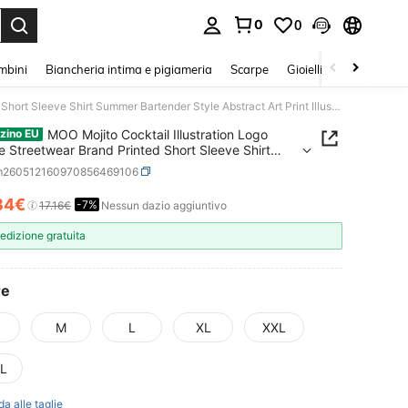
0
0
s Enter to select.
mbini
Biancheria intima e pigiameria
Scarpe
Gioielli E Accessori
MOO Mojito Cocktail Illustration Logo Texture Streetwear Brand Printed Short Sleeve Shirt Summer Bartender Style Abstract Art Print Illustration For Youth Everyday Wear
MOO Mojito Cocktail Illustration Logo
zino EU
e Streetwear Brand Printed Short Sleeve Shirt
 Bartender Style Abstract Art Print Illustration For
m260512160970856469106
 Everyday Wear
84€
-7%
ICE AND AVAILABILITY
17.16€
Nessun dazio aggiuntivo
edizione gratuita
re
M
L
XL
XXL
L
da alle taglie