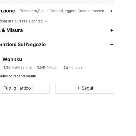
izione
Primavera,Spalle Cadenti,leggero,Caldo e traspirante,Morbido,Morbid
ioni di sicurezza e contatti
a & Misura
4.12
1.9K
15
mazioni Sul Negozio
4.12
1.9K
15
Wohnku
4.12
1.9K
15
Valutazione
Articoli
Follower
Venduto recentemente
4.12
1.9K
15
Tutti gli articoli
Segui
4.12
1.9K
15
4.12
1.9K
15