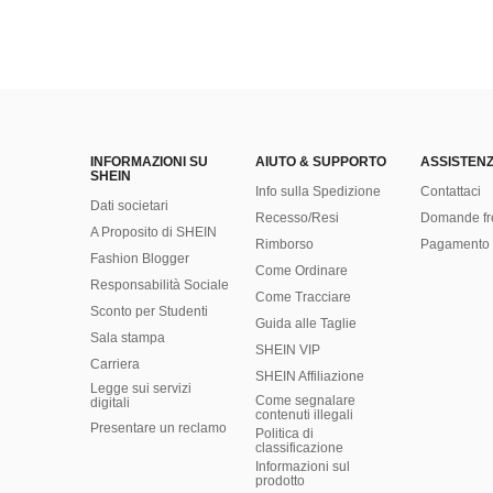
INFORMAZIONI SU
AIUTO & SUPPORTO
ASSISTENZ
SHEIN
Info sulla Spedizione
Contattaci
Dati societari
Recesso/Resi
Domande fr
A Proposito di SHEIN
Rimborso
Pagamento 
Fashion Blogger
Come Ordinare
Responsabilità Sociale
Come Tracciare
Sconto per Studenti
Guida alle Taglie
Sala stampa
SHEIN VIP
Carriera
SHEIN Affiliazione
Legge sui servizi
Come segnalare
digitali
contenuti illegali
Presentare un reclamo
Politica di
classificazione
​Informazioni sul
prodotto