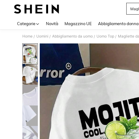
Magl
Use up 
Categorie
Novità
Magazzino UE
Abbigliamento donna
Home
Uomini
Abbigliamento da uomo
Uomo Top
Magliette d
/
/
/
/