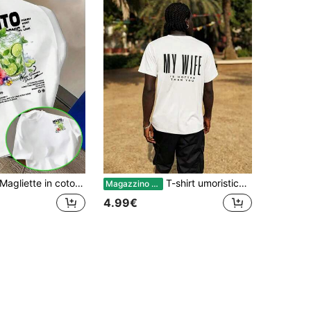
agliette in cotone con stampa Mojito Menta Lime Cocktail, magliette oversize morbide estive da uomo, girocollo, maniche corte, capi base da uomo
T-shirt umoristica "La mia moglie è più sexy di te" per mariti, T-shirt da uomo "Fidanzata sexy", T-shirt umoristica "Amo la mia fidanzata"
Magazzino EU
4.99€