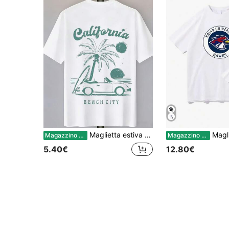
Maglietta estiva da uomo di Natale, oversize, con stampa California Beach, auto vintage, albero, casual, maniche corte, grafica, stile retrò, ideale per le vacanze. Articolo di .
Maglietta estiva in puro cotone, stile 
Magazzino EU
Magazzino EU
5.40€
12.80€