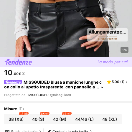
1/6
10
.69€
MISSGUIDED Blusa a maniche lunghe c
5.00
(
1
)
on collo a lupetto trasparente, con pannello a
costine a corsetto, stile sovrapposto, taglio c
Progettato da
MISSGUIDED
@missguided
orto, adatta per l'autunno e l'inverno
Misure
IT
17 left
19 left
15 left
38
(XS)
40
(S)
42
(M)
44/46
(L)
48
(XL)
Guida alle taglie
Controlla la mia taglia