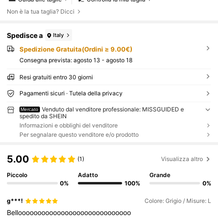
Non è la tua taglia? Dicci
Spedisce a
Italy
Spedizione Gratuita(Ordini ≥ 9.00€)
Consegna prevista:
agosto 13 - agosto 18
Resi gratuiti entro 30 giorni
Pagamenti sicuri · Tutela della privacy
Venduto dal venditore professionale: MISSGUIDED e
Mercato
spedito da SHEIN
Informazioni e obblighi del venditore
Per segnalare questo venditore e/o prodotto
5.00
(1)
Visualizza altro
Piccolo
Adatto
Grande
0%
100%
0%
g***!
Colore: Grigio / Misure: L
Bellooooooooooooooooooooooooooooo