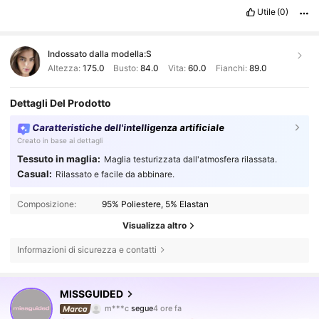
Utile
(0)
Indossato dalla modella:
S
Altezza:
175.0
Busto:
84.0
Vita:
60.0
Fianchi:
89.0
Dettagli Del Prodotto
Caratteristiche dell'intelligenza artificiale
Creato in base ai dettagli
Tessuto in maglia:
Maglia testurizzata dall'atmosfera rilassata.
Casual:
Rilassato e facile da abbinare.
Composizione:
95% Poliestere, 5% Elastan
Visualizza altro
Informazioni di sicurezza e contatti
3M Follower
4.83
MISSGUIDED
m***c
segue
4 ore fa
m***r
sta navigando