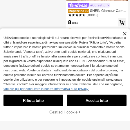
#Corsetto
SHEIN Glamour Camic
Magazzino EU
etta elegante da donna con scollo a
(1000+)
cuore in pizzo floreale, glamour per
8
primavera/estate, in pizzo bianco c
.63€
on fodera beige, corpetto modellant
4-7 giorni lavorativi
e, top in pizzo donna, corpetto mod
ellante, corsetto in pizzo crema, cor
Utilizziamo cookie e tecnologie simili sul nostro sito web per fornire il servizio richiesto e
setti da donna, top con stecche
offrirvi la migliore esperienza di navigazione possibile. Potete "Rifiuta tutto", "Accetta
tutto" o impostare le vostre preferenze sui cookie in qualsiasi momento a vostra scelta.
Selezionando "Accetta tutto", attiveremo tutti i cookie opzionali, che ci aiutano ad
analizzare il traffico, offrire funzionalità avanzate e personalizzare contenuti e annunci
per migliorare la vostra esperienza di acquisto con SHEIN. Selezionando "Rifiuta tutto",
consentite l'utilizzo dei soli cookie strettamente necessari per il funzionamento del
nostro sito web. Potete disabilitarli modificando le impostazioni del vostro browser, ma
questo potrebbe influire sul corretto funzionamento del sito. Per saperne di più sui
cookie che utilizziamo e per regolare le impostazioni dei cookie opzionali, selezionate
"Gestisci cookie". Per maggiori informazioni su come trattiamo i dati che raccogliamo,
fate clic qui per consultare la nostra Informativa sulla privacy.
Rifiuta tutto
Accetta tutto
Gestisci i cookie
AGGIUNGI AL CARRELLO