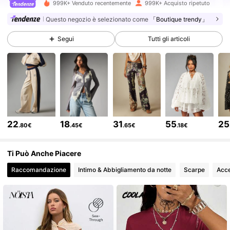
3M Follower
4.83
999K+ Venduto recentemente
999K+ Acquisto ripetuto
Questo negozio è selezionato come
「Boutique trendy」
3M Follower
4.83
Segui
Tutti gli articoli
3M Follower
4.83
3M Follower
4.83
22
18
31
55
25
.80€
.45€
.65€
.18€
3M Follower
4.83
Ti Può Anche Piacere
Raccomandazione
Intimo & Abbigliamento da notte
Scarpe
Acce
3M Follower
4.83
3M Follower
4.83