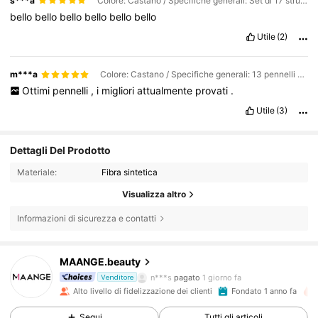
s***a
Colore: Castano / Specifiche generali: Set di 17 strumenti per il trucco
bello
bello
bello
bello
bello
bello
Utile
(2)
m***a
Colore: Castano / Specifiche generali: 13 pennelli per il trucco + trousse per il trucco
Ottimi
pennelli
,
i
migliori
attualmente
provati
.
Utile
(3)
Dettagli Del Prodotto
Materiale:
Fibra sintetica
Visualizza altro
38K Follower
4.92
Informazioni di sicurezza e contatti
MAANGE.beauty
38K Follower
4.92
n***s
pagato
1 giorno fa
Venditore
Alto livello di fidelizzazione dei clienti
Fondato 1 anno fa
38K Follower
4.92
Segui
Tutti gli articoli