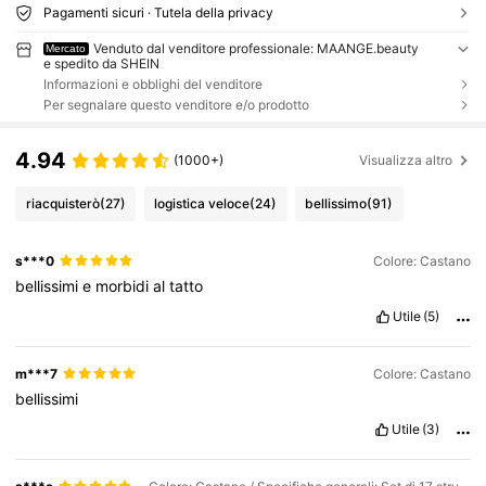
Pagamenti sicuri · Tutela della privacy
Venduto dal venditore professionale: MAANGE.beauty
Mercato
e spedito da SHEIN
Informazioni e obblighi del venditore
Per segnalare questo venditore e/o prodotto
4.94
(1000+)
Visualizza altro
riacquisterò
(27)
logistica veloce
(24)
bellissimo
(91)
s***0
Colore: Castano
bellissimi
e
morbidi
al
tatto
Utile
(5)
m***7
Colore: Castano
bellissimi
Utile
(3)