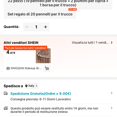
22 pezzi (19 pennelli per il trucco + 2 piumini per cipria +
1 borsa per il trucco)
31 left
Set regalo di 20 pennelli per il trucco
Quantità:
Altri venditori SHEIN
Visualizza tutti i 1 venditori
Il più basso tra tutti i venditori
4
.87€
XINGQIAN Makeup Brush
Spedisce a
Italy
Spedizione Gratuita(Ordini ≥ 9.00€)
Consegna prevista:
6-11 Giorni Lavorativi
Questo prodotto può essere restituito entro 14 giorni, ma non
durante il periodo di restituzione esteso