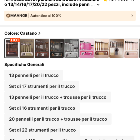
o 13/14/16/17/20/22 pezzi, include penn
ello per il viso, pennello per blush, penn
ello per fondotinta, pennello per eyeliner, pe
MAANGE
Autentico al 100%
nnello per ombretto, pennello per sopraccigl
ia, pennello sfumante, pennello illuminante,
pennello correttore, adatto per cosmetici in
Colore: Castano
polvere, liquidi e creme, ideale per uso quoti
diano e viaggi, perfetto set regalo di strumen
ti per il trucco, professionale
Specifiche Generali
13 pennelli per il trucco
Set di 17 strumenti per il trucco
13 pennelli per il trucco + trousse per il trucco
Set di 16 strumenti per il trucco
20 pennelli per il trucco + trousse per il trucco
Set di 22 strumenti per il trucco