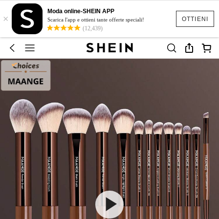
Moda online-SHEIN APP
×
OTTIENI
Scarica l'app e ottieni tante offerte speciali!
(12,439)