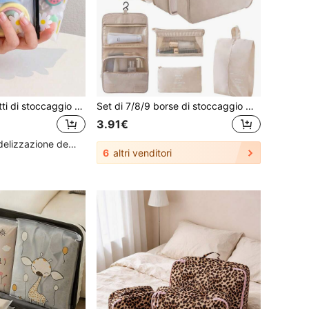
40 pezzi Sacchetti di stoccaggio con cerniera a forma di margherita carini, Essenziali da viaggio, Borsa da viaggio, Organizer di stoccaggio, Cubi di stoccaggio, Sacchetti di plastica con cerniera opaca, Sacchetti per abbigliamento, Materiale plastico trasparente, Adatti per lo stoccaggio da viaggio o per piccole imprese: Conservare cosmetici, Accessori per capelli, Ritorno a scuola
Set di 7/8/9 borse di stoccaggio multifunzionali, borse organizer da viaggio, borse per smistare i vestiti nel bagaglio, set di stoccaggio che include borsa da viaggio portatile, borsa di stoccaggio, borsa a rete, borsa per scarpe, custodia per bottiglia, borsa con coulisse, borsa regolare, borsa per bagaglio, borsa per biancheria intima, borsa da ospedale, camicia, biancheria intima, vestiti, adatto per zaino da viaggio, valigia da viaggio, borsa per bagaglio, attrezzatura da viaggio, borsa per trasloco, borsa organizer per il ritorno a scuola, miglior regalo per le vacanze
3.91€
Alto livello di fidelizzazione dei clienti
6
altri venditori