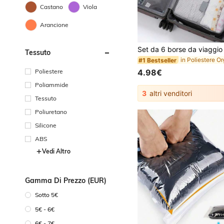
Castano
Viola
Arancione
#1 Bestseller
(1000+)
Tessuto
#1 Bestseller
#1 Bestseller
(1000+)
(1000+)
#1 Bestseller
Poliestere
4.98€
(1000+)
Poliammide
3
altri venditori
Tessuto
Poliuretano
Silicone
ABS
Vedi Altro
Gamma Di Prezzo (EUR)
Sotto 5€
5€ - 6€
6€ - 7€