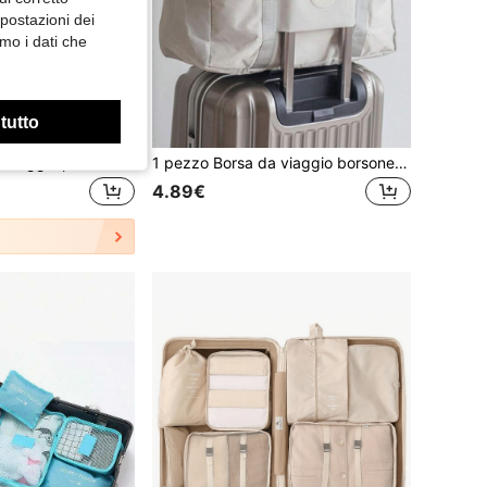
mpostazioni dei
mo i dati che
 tutto
1 pezzo Borsa da viaggio per biancheria intima rosa, Organizer impermeabile per reggiseni e mutande di grande capacità, Borsa cosmetica multifunzione portatile, Custodia per biancheria intima, Borsa da viaggio essenziale, Decorazione per la stanza
1 pezzo Borsa da viaggio borsone grande capienza, organizer per abbigliamento, borsa da viaggio portatile, borsa da viaggio per business, borsa da esterno, borsa da armadio, adatta per viaggi, trasferte di lavoro, weekend sportivi e vacanze, borsa da notte da donna, borsa a tracolla da uomo, regalo
4.89€