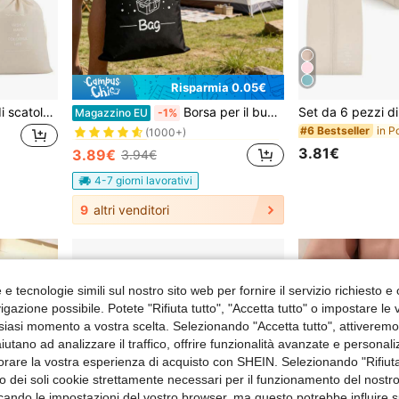
Risparmia 0.05€
in Poliestere Organizzatori di viaggi
#5 Bestseller
Set di 11/9/8/7/2/1 pezzi di scatole per la conservazione dei vestiti da viaggio, disponibili in più dimensioni, borsa per la conservazione dei bagagli, borsa pieghevole per la conservazione, organizer da viaggio, borsa multifunzione con cerniera di grande capacità, borsa di conservazione essenziale per valigie, viaggi e vacanze
Borsa per il bucato da viaggio, borsa lavabile per vestiti sporchi, adatta per viaggi, vestiti bagnati/asciutti, costumi da bagno, allenamento in palestra, dormitorio universitario, borsa essenziale da viaggio, regalo
Magazzino EU
-1%
(1000+)
#6 Bestseller
in Poliestere Organizzatori di viaggi
in Poliestere Organizzatori di viaggi
#5 Bestseller
#5 Bestseller
(1000+)
(1000+)
3.81€
3.89€
3.94€
in Poliestere Organizzatori di viaggi
#5 Bestseller
(1000+)
4-7 giorni lavorativi
9
altri venditori
e tecnologie simili sul nostro sito web per fornire il servizio richiesto e o
gazione possibile. Potete "Rifiuta tutto", "Accetta tutto" o impostare le
siasi momento a vostra scelta. Selezionando "Accetta tutto", attiveremo t
aiutano ad analizzare il traffico, offrire funzionalità avanzate e personal
orare la vostra esperienza di acquisto con SHEIN. Selezionando "Rifiuta
zzo dei soli cookie strettamente necessari per il funzionamento del nostr
ficando le impostazioni del vostro browser, ma questo potrebbe influire s