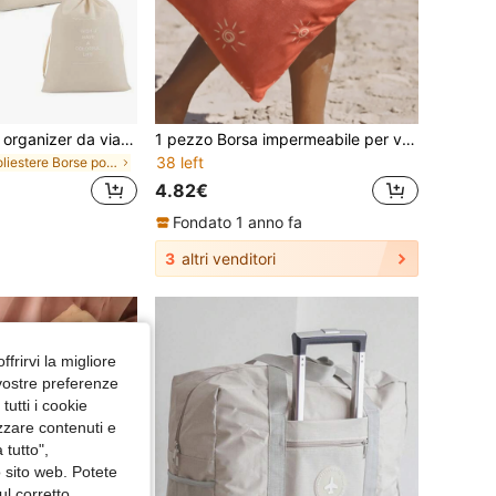
Set da 6 pezzi di organizer da viaggio, disponibile in varie dimensioni e colori, borse di stoccaggio pieghevoli, borse organizer da viaggio, borse per l'archiviazione di vestiti, borse per l'archiviazione di bagagli, include borse di stoccaggio con cerniera di varie dimensioni, accessori per bagagli, borsa da spiaggia
1 pezzo Borsa impermeabile per vacanze al mare con stampa vintage, ritorno a scuola
38 left
in Poliestere Borse portaoggetti pieghevoli
4.82€
Fondato 1 anno fa
3
altri venditori
ffrirvi la migliore
 vostre preferenze
utti i cookie
izzare contenuti e
 tutto",
o sito web. Potete
ul corretto