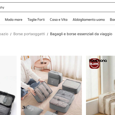
shy
and down arrow keys to navigate search Recente ricerca and Cerca e Trova. Pres
Moda mare
Taglie Forti
Casa e Vita
Abbigliamento uomo
Ba
pazio
Borse portaoggetti
Bagagli e borse essenziali da viaggio
/
/