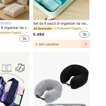
Set da 6 pezzi di organizer da viaggio impermeabili con motivi floreali, borse portatili con cerniera per riporre i vestiti, adatte per valigie, dormitori universitari, stile minimalista (disponibili in varie stampe e motivi a lettere), ritorno a scuola, ritorno a scuola
y BLANC
Haus Hana Set di 9 organizer da viaggio – Organizer per valigia con cerniera ad alta capacità, con tasche in rete, borsa per scarpe, custodia per bottiglie e sacchetto con coulisse
in Poliestere Organizzatori di viaggi
#2 Bestseller
in Poliestere Organizzatori di viaggi
5.48€
3
altri venditori