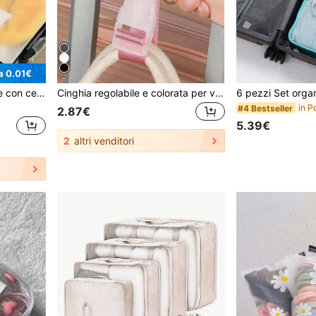
a 0.01€
SikeSike Set da 6/12 borse con cerniera opache per il viaggio, borsa per il trucco, borsa da toilette, organizer per vacanze, organizer grande per il trucco, custodia per il trucco, per rossetti, pennelli, prodotti per la cura della pelle, telefoni cellulari, monete, piccoli oggetti, per uso domestico, regalo, vacanze e festival di Ognissanti, Natale, multifunzionale, vibes boho
Cinghia regolabile e colorata per valigia, cintura da viaggio portatile per valigia con fibbia di rilascio, accessori da viaggio, facile da trasportare, adatta per auto/viaggio all'aperto, etichetta anti-smarrimento per valigia, articoli essenziali per viaggi estivi, fitness, forniture scolastiche, campeggio, necessità per vacanze, borsa per crociere, forniture scolastiche, accessori scolastici, articoli scolastici
#4 Bestseller
2.87€
5.39€
2
altri venditori