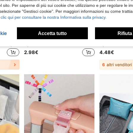
 sito. Per saperne di più sui cookie che utilizziamo e per regolare le i
 selezionate "Gestisci cookie". Per maggiori informazioni su come trattia
 clic qui per consultare la nostra Informativa sulla privacy.
okie
Accetta tutto
Rifiuta
10/20/30 pezzi Borse portascarpe portatili, copriscarpe antipolvere, sacchetti di immagazzinaggio in tessuto non tessuto a cordoncino antipolvere, sacchetti da viaggio deumidificanti, stile bohémien
1 pezzo/2/4/6/8/10/12/15/20Pcs Etichette per bagagli, Etichette identificative per borse da viaggio in PVC, Accessori essenziali per viaggi in aereo, Attrezzatura per il miglioramento delle valigie
2.98€
4.48€
6
altri venditori