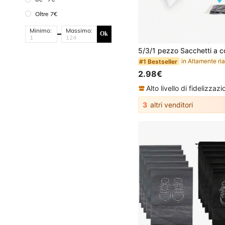
Oltre 7€
Minimo:
Massimo:
Ok
#1 Bestseller
(1000+)
#1 Bestseller
#1 Bestseller
(1000+)
(1000+)
#1 Bestseller
2.98€
(1000+)
3
altri venditori