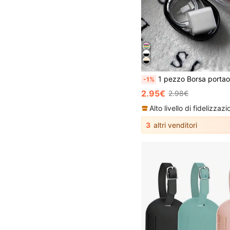
1 pezzo Borsa portaoggetti trasparente impermeabile con cerniera portatile per viaggi, organizer per accessori digitali, poch
-1%
2.95€
2.98€
3
altri venditori