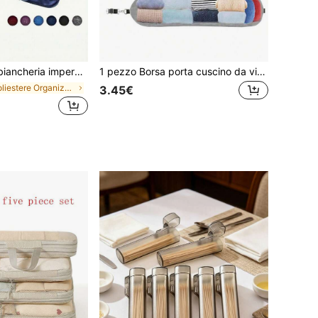
 - Organizer multifunzionale da viaggio per biancheria intima e accessori da donna
1 pezzo Borsa porta cuscino da viaggio, cuscino da collo portatile riempibile per supporto del collo, cuscino da viaggio salvaspazio per il collo, accessorio cuscino da volo o da viaggio
in Poliestere Organizzatori di viaggi
3.45€