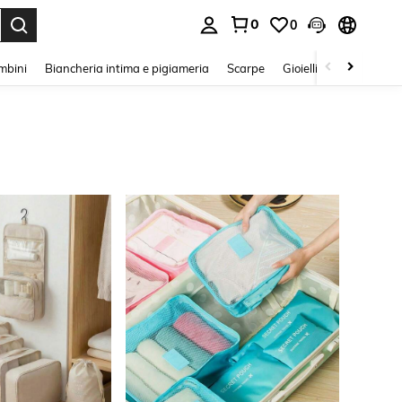
0
0
s Enter to select.
mbini
Biancheria intima e pigiameria
Scarpe
Gioielli E Accessori