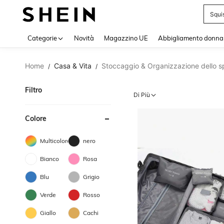
Squi
Use up 
Categorie
Novità
Magazzino UE
Abbigliamento donna
Home
Casa & Vita
Stoccaggio & Organizzazione dello s
/
/
Filtro
Di Più
Colore
Multicolore
nero
Bianco
Rosa
Blu
Grigio
Verde
Rosso
Giallo
Cachi