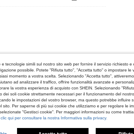
Utile (0)
e tecnologie simili sul nostro sito web per fornire il servizio richiesto e o
gazione possibile. Potete "Rifiuta tutto", "Accetta tutto" o impostare le
siasi momento a vostra scelta. Selezionando "Accetta tutto", attiveremo t
 Recensioni
aiutano ad analizzare il traffico, offrire funzionalità avanzate e personal
orare la vostra esperienza di acquisto con SHEIN. Selezionando "Rifiuta
zzo dei soli cookie strettamente necessari per il funzionamento del nostr
ficando le impostazioni del vostro browser, ma questo potrebbe influire s
 sito. Per saperne di più sui cookie che utilizziamo e per regolare le i
 selezionate "Gestisci cookie". Per maggiori informazioni su come trattia
 clic qui per consultare la nostra Informativa sulla privacy.