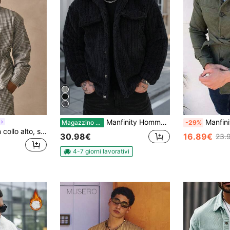
Manfinity Homme Giacca in flanella con dettaglio patta e bottoni davanti, giacca semplice con bottoni davanti, maniche lunghe, tasche, casual per uso quotidiano, autunno e inverno, regalo per il fidanzato, per uscire, cappotto foderato in teddy, streetwear, stile americano retrò, grunge
Manfinity Homme Cap
Magazzino EU
-29%
Musero Giacca con collo alto, stampa a quadri su tutta la superficie, con bottoni e dettagli, maniche lunghe, spalle scese, essenziale per la primavera e l'estate
30.98€
16.89€
23.
4-7 giorni lavorativi