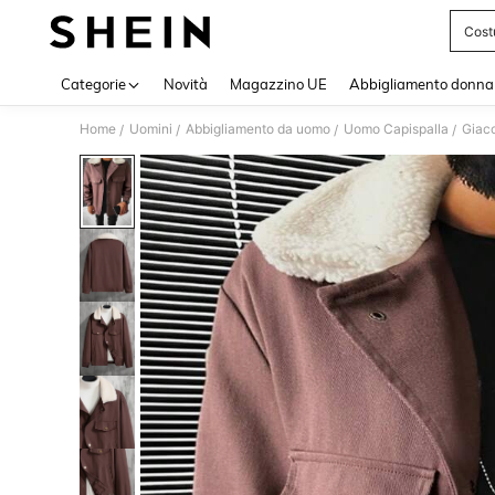
Cost
Use up 
Categorie
Novità
Magazzino UE
Abbigliamento donna
Home
Uomini
Abbigliamento da uomo
Uomo Capispalla
Giac
/
/
/
/