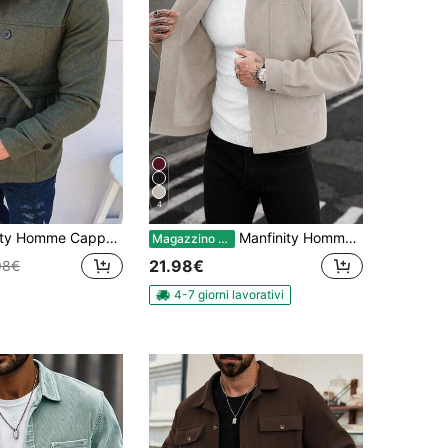
4
potto Lungo Doppio Petto Con Cintura Per Uomo
Manfinity Homme Giacca casual grigia in lana con colletto e bottoni da uomo, stile maturo e casual, vestibilità regular, ideale per Ognissanti, Natale, uscite quotidiane e riunioni casual. Giacca corta da uomo, regalo perfetto per fidanzati/mariti per anniversari.
Magazzino EU
21.98€
98€
4-7 giorni lavorativi