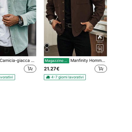
micia-giacca casual da uomo in velluto a coste sottile con doppie tasche applicate, camicia a maniche lunghe minimalista per uso quotidiano, uscite, pendolarismo e streetwear
Manfinity Homme Cappotto casual a maniche lunghe in maglia, stile old money, per autunno e inverno
Magazzino EU
21.27€
avorativi
4-7 giorni lavorativi