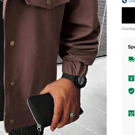
Gui
Guadag
Sp