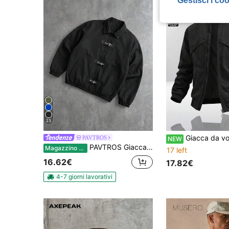
Gestisci i co
23
Giacca da volo da uomo, linee pulite, cerniera liscia, polsini e orlo elastici, stile
PAVTROS
NEW
PAVTROS Giacca casual a maniche lunghe da uomo con chiusura a bottoni a pressione
Magazzino EU
17 left
16.62€
17.82€
4-7 giorni lavorativi