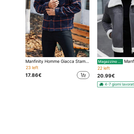
Manfinity Homme Giacca Stampata A Quadri Con Collo E Tasche A Scomparsa Borg Per Uomo Dal Taglio Largo
Manfinity Homme Cappotto grigio da uomo Manfinity con colletto e polsini in pelliccia a contrasto, chiusura con 
Magazzino EU
23 left
22 left
17.86€
20.99€
4-7 giorni lavorat