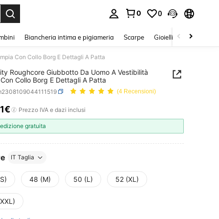
0
0
s Enter to select.
mbini
Biancheria intima e pigiameria
Scarpe
Gioielli E Accessori
mpia Con Collo Borg E Dettagli A Patta
ity Roughcore Giubbotto Da Uomo A Vestibilità
Con Collo Borg E Dettagli A Patta
m2308109044111519
(4 Recensioni)
11€
ICE AND AVAILABILITY
Prezzo IVA e dazi inclusi
edizione gratuita
re
IT Taglia
(S)
48 (M)
50 (L)
52 (XL)
(XXL)