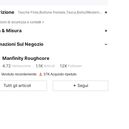
izione
Tasche Finte,Bottone frontale,Tasca,Boho/Western - Stile occidental
ioni di sicurezza e contatti
a & Misura
4.72
1.1K
12K
mazioni Sul Negozio
4.72
1.1K
12K
Manfinity Roughcore
4.72
1.1K
12K
Valutazione
Articoli
Follower
v***4
pagato
1 giorno fa
 Venduto recentemente
37K Acquisto ripetuto
4.72
1.1K
12K
Tutti gli articoli
Segui
4.72
1.1K
12K
4.72
1.1K
12K