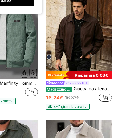
 tutto
7
Risparmia 0.08€
nfinity Homme Giacca casual con cerniera, manica lunga, tasche, fodera termica, design semplice per uso quotidiano, adatta per autunno e inverno, in velluto a coste
VORANTS
Giacca da allenamento da uomo in poliestere sottile, colore unito, stile casual autunnale, semplice e versatile, con collo a revers, capospalla da uomo
Magazzino EU
16.24€
16.32€
avorativi
4-7 giorni lavorativi