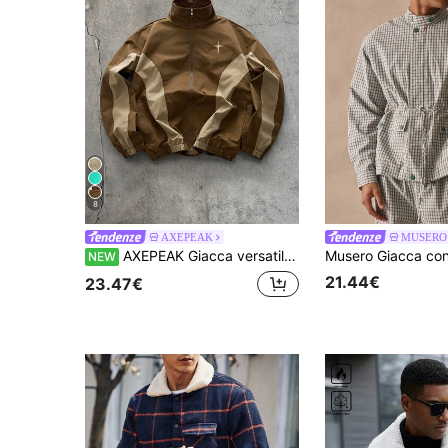
8
AXEPEAK
MUSERO
AXEPEAK Giacca versatile da uomo con ricamo, colore a contrasto e chiusura con cerniera, maniche lunghe
NEW
21.44€
23.47€