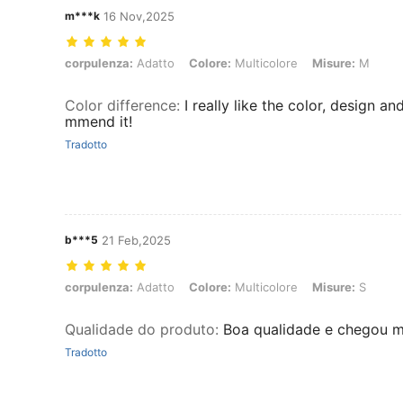
m***k
16 Nov,2025
corpulenza: Adatto, Colore: Multicolore, Misure: M
corpulenza:
Adatto
Colore:
Multicolore
Misure:
M
Color difference
:
I really like the color, design an
mmend it!
Tradotto
b***5
21 Feb,2025
corpulenza: Adatto, Colore: Multicolore, Misure: S
corpulenza:
Adatto
Colore:
Multicolore
Misure:
S
Qualidade do produto
:
Boa qualidade e chegou m
Tradotto