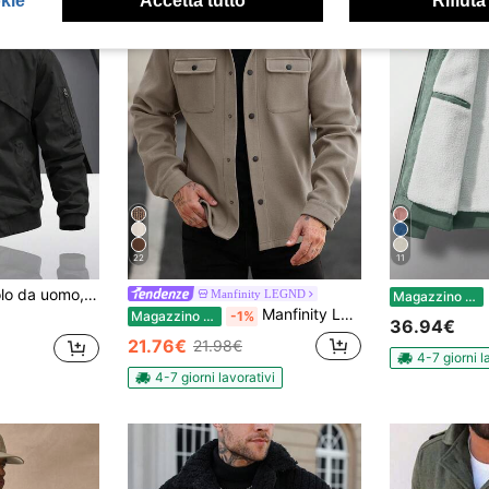
okie
Accetta tutto
Rifiuta
22
11
 casual vintage americano da strada, adatta per l'ufficio e facile da abbinare
Ma
Manfinity LEGND
Magazzino EU
Manfinity LEGND Giacca casual in misto lana a tinta unita, manica lunga, monopetto con tasche, per uomo, adatta per autunno/inverno
Magazzino EU
-1%
36.94€
21.76€
21.98€
4-7 giorni l
4-7 giorni lavorativi