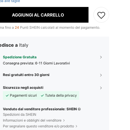
da alle taglie
AGGIUNGI AL CARRELLO
na fino a
24
Punti SHEIN calcolati al momento del pagamento.
edisce a
Italy
Spedizione Gratuita
Consegna prevista:
6-11 Giorni Lavorativi
Resi gratuiti entro 30 giorni
Sicurezza negli acquisti
Pagamenti sicuri
Tutela della privacy
Venduto dal venditore professionale: SHEIN
Spedizioni da SHEIN
Informazioni e obblighi del venditore
Per segnalare questo venditore e/o prodotto