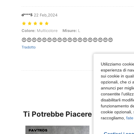
d***5
22 Feb,2024
Colore: Multicolore, Misure: L
Colore:
Multicolore
Misure:
L
😍😍😍😍😍😍😍😍😍😍😍😍😍😍😍😍😍😍
Tradotto
Utilizziamo cookie 
esperienza di navi
sui cookie in qual
Visualizza Altre
opzionali, che ci 
annunci per migli
consentite l'utili
disabilitarli modi
funzionamento del
cookie opzionali,
Ti Potrebbe Piacere
raccogliamo,
fate