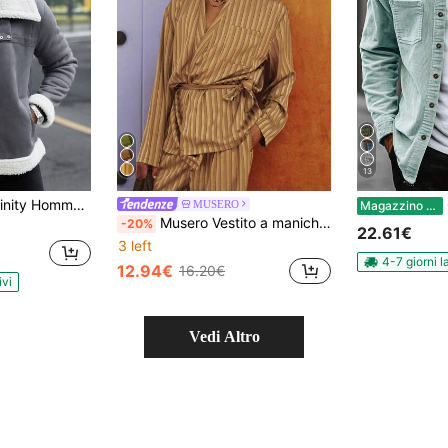
13
zip, giacca casual a maniche lunghe, calore intenso, adatto per autunno e inverno. Il colletto può essere indossato in due modi, rendendolo il regalo perfetto per le vacanze per fidanzati e mariti. Giacca in pile da uomo invernale, giacca grigia
Ca
MUSERO
Magazzino EU
Musero Vestito a maniche lunghe con tasche frontali, spalle scese, in tessuto a righe stile satin, con cintura in vita, essenziale per la primavera/estate
-20%
22.61€
3 left
4-7 giorni l
12.94€
16.20€
ivi
Vedi Altro