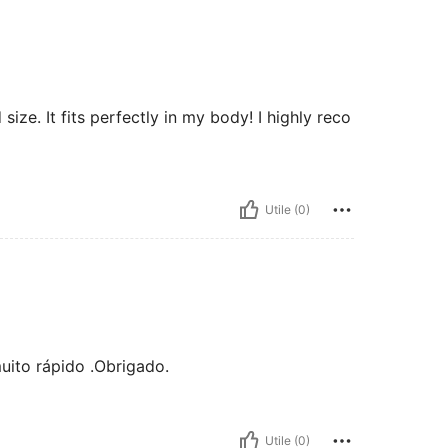
d size. It fits perfectly in my body! I highly reco
Utile (0)
uito rápido .Obrigado.
Utile (0)