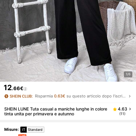
1/6
12
.66€
Risparmia
0.63€
su questo articolo dopo l'iscrizione.
SHEIN LUNE Tuta casual a maniche lunghe in colore
4.63
tinta unita per primavera e autunno
(11)
Misure
:
IT
Standard
1 left