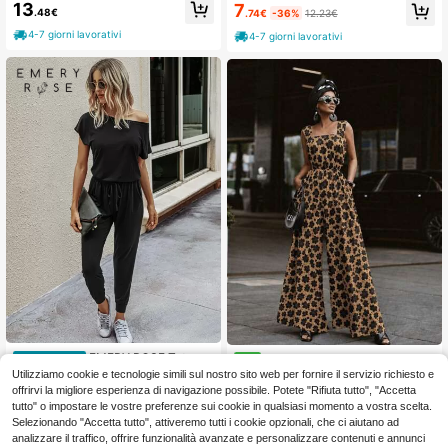
ante da donna con collo rotondo, ci
in maglia di bambù effetto lino, scoll
13
7
.48€
.74€
-36%
12.23€
ntura e gamba ampia
o a V, colore albicocca, con dettagli
a contrasto, adatta per vacanze e s
4-7 giorni lavorativi
4-7 giorni lavorativi
piaggia
EMERY ROSE Tuta mo
Tuta lunga da donna senza ma
Magazzino EU
NEW
nocolore con coulisse sulla vita
niche, con scollo quadrato, fantasi
14
Utilizziamo cookie e tecnologie simili sul nostro sito web per fornire il servizio richiesto e
15
.98€
.74€
a, senza cintura, 36804
offrirvi la migliore esperienza di navigazione possibile. Potete "Rifiuta tutto", "Accetta
4-7 giorni lavorativi
tutto" o impostare le vostre preferenze sui cookie in qualsiasi momento a vostra scelta.
Selezionando "Accetta tutto", attiveremo tutti i cookie opzionali, che ci aiutano ad
analizzare il traffico, offrire funzionalità avanzate e personalizzare contenuti e annunci