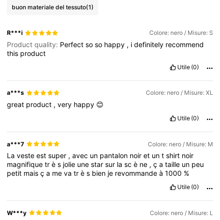
buon materiale del tessuto
(1)
R***i
Colore: nero / Misure: S
Product quality:
Perfect
so
so
happy
,
i
definitely
recommend
this
product
Utile
(0)
a***s
Colore: nero / Misure: XL
great
product
,
very
happy
😊
Utile
(0)
a***7
Colore: nero / Misure: M
La
veste
est
super
,
avec
un
pantalon
noir
et
un
t
shirt
noir
magnifique
tr
è
s
jolie
une
star
sur
la
sc
è
ne
,
ç
a
taille
un
peu
petit
mais
ç
a
me
va
tr
è
s
bien
je
revommande
à
1000
%
Utile
(0)
W***y
Colore: nero / Misure: L