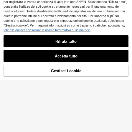
per migliorare la vostra esperienza di acquisto con SHEIN. Selezionando "Rifiuta tutto",
consentite l'utilizzo dei soli cookie strettamente necessari per il funzionamento del
nostro sito web. Potete disabilitarli modificando le impostazioni del vostro browser, ma
questo potrebbe influire sul corretto funzionamento del sito. Per saperne di più sui
cookie che utilizziamo e per regolare le impostazioni dei cookie opzionali, selezionate
"Gestisci cookie". Per maggiori informazioni su come trattiamo i dati che raccogliamo,
fate clic qui per consultare la nostra Informativa sulla privacy.
Rifiuta tutto
Accetta tutto
Gestisci i cookie
AGGIUNGI AL CARRELLO
Brillora
SHEIN Clasi Tuta casual larga da do
Brillora Tuta da donna
Magazzino EU
nna con gamba ampia, maniche lun
15 left
a tinta unita con maniche a 3/4 e vi
12
ghe con collo a girocollo, spalle e p
.48€
ta con laccio
11
etto con scollo a taglio, textura a co
.36€
4-7 giorni lavorativi
stine nera, morbida e confortevole p
er autunno/inverno