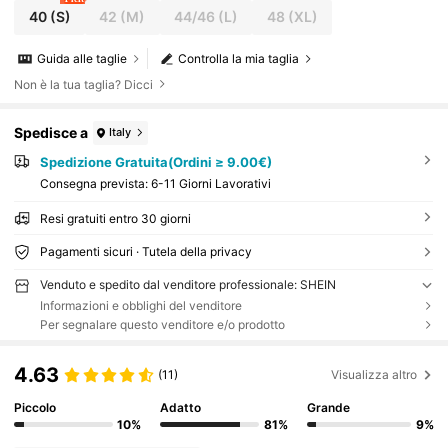
40
(S)
42
(M)
44/46
(L)
48
(XL)
Guida alle taglie
Controlla la mia taglia
Non è la tua taglia? Dicci
Spedisce a
Italy
Spedizione Gratuita(Ordini ≥ 9.00€)
Consegna prevista:
6-11 Giorni Lavorativi
Resi gratuiti entro 30 giorni
Pagamenti sicuri · Tutela della privacy
Venduto e spedito dal venditore professionale: SHEIN
Informazioni e obblighi del venditore
Per segnalare questo venditore e/o prodotto
4.63
(11)
Visualizza altro
Piccolo
Adatto
Grande
10%
81%
9%