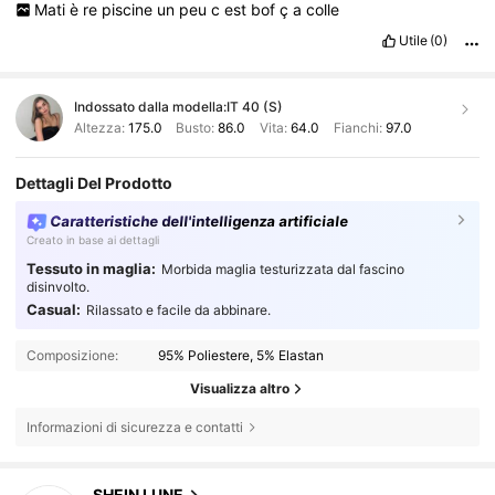
Mati
è
re
piscine
un
peu
c
est
bof
ç
a
colle
Utile
(0)
Indossato dalla modella:
IT 40 (S)
Altezza:
175.0
Busto:
86.0
Vita:
64.0
Fianchi:
97.0
Dettagli Del Prodotto
Caratteristiche dell'intelligenza artificiale
Creato in base ai dettagli
Tessuto in maglia:
Morbida maglia testurizzata dal fascino
disinvolto.
Casual:
Rilassato e facile da abbinare.
Composizione:
95% Poliestere, 5% Elastan
Visualizza altro
Informazioni di sicurezza e contatti
1M Follower
4.85
SHEIN LUNE