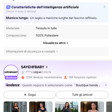
Caratteristiche dell'intelligenza artificiale
Creato in base ai dettagli
Manica lunga:
Un taglio a maniche lunghe dal fascino raffinato.
Materiale:
Tessuto in tulle
Composizione:
100% Poliestere
Visualizza altro
Informazioni di sicurezza e contatti
54K Follower
4.81
SAYEHFBABY
l***a
segue
4 ore fa
d***4
sta navigando
54K Follower
4.81
120K Venduto recentemente
16K Acquisto ripetuto
Questo negozio è selezionato come
「Boutique trendy」
54K Follower
4.81
Segui
Tutti gli articoli
54K Follower
4.81