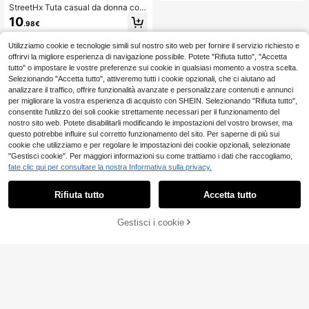
StreetHx Tuta casual da donna con
scollo a V profondo, chiusura con la
10
.98€
ccio anteriore, colore nero
Utilizziamo cookie e tecnologie simili sul nostro sito web per fornire il servizio richiesto e
offrirvi la migliore esperienza di navigazione possibile. Potete "Rifiuta tutto", "Accetta
tutto" o impostare le vostre preferenze sui cookie in qualsiasi momento a vostra scelta.
Selezionando "Accetta tutto", attiveremo tutti i cookie opzionali, che ci aiutano ad
analizzare il traffico, offrire funzionalità avanzate e personalizzare contenuti e annunci
per migliorare la vostra esperienza di acquisto con SHEIN. Selezionando "Rifiuta tutto",
consentite l'utilizzo dei soli cookie strettamente necessari per il funzionamento del
nostro sito web. Potete disabilitarli modificando le impostazioni del vostro browser, ma
questo potrebbe influire sul corretto funzionamento del sito. Per saperne di più sui
cookie che utilizziamo e per regolare le impostazioni dei cookie opzionali, selezionate
"Gestisci cookie". Per maggiori informazioni su come trattiamo i dati che raccogliamo,
fate clic qui per consultare la nostra Informativa sulla privacy.
Rifiuta tutto
Accetta tutto
Gestisci i cookie
AGGIUNGI AL CARRELLO