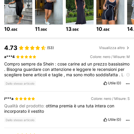
54K Follower
4.81
10
11
13
10
14
.48€
.98€
.98€
.48€
54K Follower
4.81
4.73
(53)
Visualizza altro
a***4
Colore: nero / Misure: M
54K Follower
4.81
Compro
sempre
da
Shein
:
cose
carine
ad
un
prezzo
bassissimo
.
Bisogna
guardare
con
attenzione
e
leggere
le
recensioni
per
scegliere
bene
articoli
e
taglie
,
ma
sono
molto
soddisfatta
.
La
54K Follower
4.81
consegna
è
abbastanza
rapida
e
non
ho
mai
avuto
problemi
.
Utile
(0)
Dallo stesso articolo
54K Follower
4.81
i***a
Colore: nero / Misure: S
Qualità del prodotto:
ottima
premia
è
una
tuta
intera
con
incorporato
il
vestito
54K Follower
4.81
Utile
(0)
Dallo stesso articolo