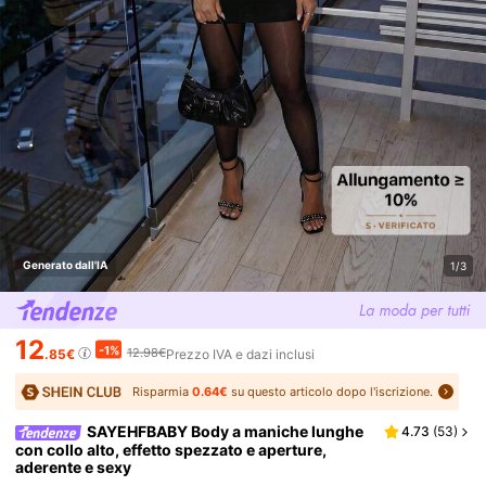
Generato dall'IA
1/3
12
-1%
12.98€
.85€
Prezzo IVA e dazi inclusi
Risparmia
0.64€
su questo articolo dopo l'iscrizione.
SAYEHFBABY Body a maniche lunghe
4.73
(
53
)
con collo alto, effetto spezzato e aperture,
aderente e sexy