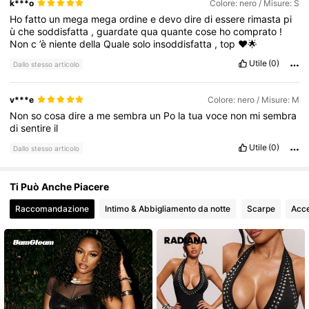
k***o
Colore: nero / Misure: S
54K Follower
4.81
Ho
fatto
un
mega
mega
ordine
e
devo
dire
di
essere
rimasta
pi
ù
che
soddisfatta
,
guardate
qua
quante
cose
ho
comprato
!
Non
c
’è
niente
della
Quale
solo
insoddisfatta
,
top
❤️🌟
Utile
(0)
Dallo stesso articolo
v***e
Colore: nero / Misure: M
Non
so
cosa
dire
a
me
sembra
un
Po
la
tua
voce
non
mi
sembra
di
sentire
il
Utile
(0)
Dallo stesso articolo
Ti Può Anche Piacere
Raccomandazione
Intimo & Abbigliamento da notte
Scarpe
Acce