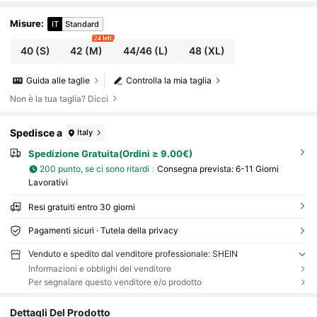
Misure
:
IT
Standard
24 left
40
(S)
42
(M)
44/46
(L)
48
(XL)
Guida alle taglie
Controlla la mia taglia
Non è la tua taglia? Dicci
Spedisce a
Italy
Spedizione Gratuita(Ordini ≥ 9.00€)
200 punto, se ci sono ritardi
Consegna prevista:
6-11 Giorni
Lavorativi
Resi gratuiti entro 30 giorni
Pagamenti sicuri · Tutela della privacy
Venduto e spedito dal venditore professionale: SHEIN
Informazioni e obblighi del venditore
Per segnalare questo venditore e/o prodotto
Dettagli Del Prodotto