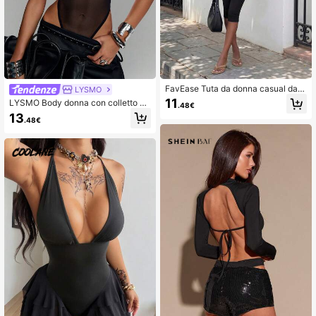
FavEase Tuta da donna casual da p
LYSMO
endolarismo con scollo a V profond
11
LYSMO Body donna con colletto a
.48€
o, sexy e aderente
bottoni, in rete trasparente con inse
13
.48€
rti, sexy