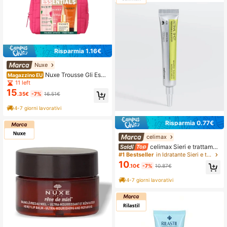
Risparmia 1.16€
Nuxe
Nuxe Trousse Gli Esse
Magazzino EU
nziali Cofanetto Viaggio Beauty Ro
11 left
utine Completa
15
.35€
-7%
16.51€
4-7 giorni lavorativi
Risparmia 0.77€
celimax
celimax Sieri e trattamen
ti per il viso
#1 Bestseller
in Idratante Sieri e trattamenti per il viso
10
.10€
-7%
10.87€
4-7 giorni lavorativi