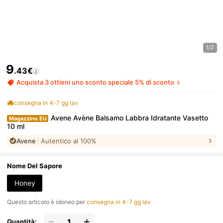
1/2
9
.43€
Acquista 3 ottieni uno sconto speciale 5% di sconto
consegna in 4-7 gg lav
Avene Avène Balsamo Labbra Idratante Vasetto
Magazzino EU
10 ml
Avene
Autentico al 100%
Nome Del Sapore
Honey
Questo articolo è idoneo per
consegna in 4-7 gg lav
Quantità: