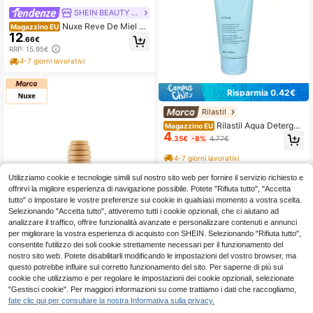
SHEIN BEAUTY - BRANDS
Nuxe Reve De Miel Ul
Magazzino EU
12
tra Nourishing Lip Balm 15 GR
.66€
RRP: 15.95€
4-7 giorni lavorativi
Risparmia 0.42€
Rilastil
Rilastil Aqua Detergen
Magazzino EU
4
te Viso Travel Size 50 ml
.35€
-8%
4.77€
4-7 giorni lavorativi
Utilizziamo cookie e tecnologie simili sul nostro sito web per fornire il servizio richiesto e
offrirvi la migliore esperienza di navigazione possibile. Potete "Rifiuta tutto", "Accetta
tutto" o impostare le vostre preferenze sui cookie in qualsiasi momento a vostra scelta.
Selezionando "Accetta tutto", attiveremo tutti i cookie opzionali, che ci aiutano ad
analizzare il traffico, offrire funzionalità avanzate e personalizzare contenuti e annunci
per migliorare la vostra esperienza di acquisto con SHEIN. Selezionando "Rifiuta tutto",
consentite l'utilizzo dei soli cookie strettamente necessari per il funzionamento del
nostro sito web. Potete disabilitarli modificando le impostazioni del vostro browser, ma
questo potrebbe influire sul corretto funzionamento del sito. Per saperne di più sui
cookie che utilizziamo e per regolare le impostazioni dei cookie opzionali, selezionate
Nuxe
"Gestisci cookie". Per maggiori informazioni su come trattiamo i dati che raccogliamo,
Nuxe Cura delle labbr
fate clic qui per consultare la nostra Informativa sulla privacy.
Magazzino EU
10
a al miele 10 ml