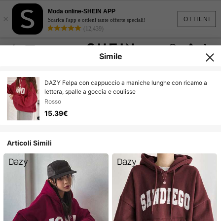
Moda online-SHEIN APP
×
OTTIENI
Scarica l'app e ottieni tante offerte speciali!
(12,439)
Simile
DAZY Felpa con cappuccio a maniche lunghe con ricamo a
lettera, spalle a goccia e coulisse
Rosso
15.39€
Articoli Simili