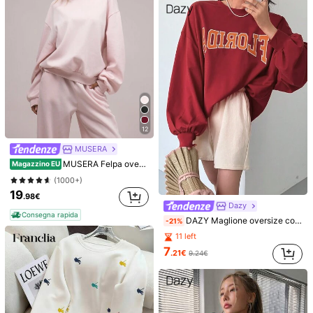
13
Dazy
Dazy
DAZY Felpa con cappuccio con grafica a lettere, tasche grandi, spalle a caduta e coulisse, maniche lunghe, top autunnali da donna
DAZY Felpa con cappuccio ampia da donna con stampa di lettere natalizie, adatta per le vacanze, manica lunga, top autunnale, felpe da donna
Magazzino EU
-12%
21
2 left
.48€
19
.18€
21.98€
Consegna rapida
12
MUSERA
MUSERA Felpa oversize con vestibilità rilassata, spalle cadenti, felpa comoda e carina, casual, stile Y2K, capsule wardrobe, rosa, adatta per vacanze estive e primavera
Magazzino EU
(1000+)
19
.98€
Dazy
Consegna rapida
DAZY Maglione oversize con grafica a lettere e spalle scoperte, felpa autunnale
-21%
11 left
7
.21€
9.24€
7
Dazy
Felpa casual stile di strada primavera/estate, in cotone, design con palla da discoteca & labbra, nuovo arrivo primavera/estate: felpa primavera/estate