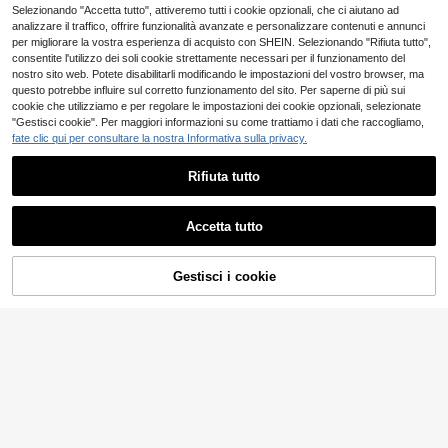
Selezionando "Accetta tutto", attiveremo tutti i cookie opzionali, che ci aiutano ad
analizzare il traffico, offrire funzionalità avanzate e personalizzare contenuti e annunci
per migliorare la vostra esperienza di acquisto con SHEIN. Selezionando "Rifiuta tutto",
consentite l'utilizzo dei soli cookie strettamente necessari per il funzionamento del
21
nostro sito web. Potete disabilitarli modificando le impostazioni del vostro browser, ma
questo potrebbe influire sul corretto funzionamento del sito. Per saperne di più sui
EURMUSE
cookie che utilizziamo e per regolare le impostazioni dei cookie opzionali, selezionate
EURMUSE Felpa con spalla a caduta e stampa di lettere
Magazzino EU
-4%
"Gestisci cookie". Per maggiori informazioni su come trattiamo i dati che raccogliamo,
11
fate clic qui per consultare la nostra Informativa sulla privacy.
.69€
12.30€
Consegna rapida
Dazy SPICE
Rifiuta tutto
DAZY Felpa con cappuccio oversize da donna con tasche grandi, felpa con cappuccio rossa tinta unita, abbigliamento autunnale
Mostra articoli simili in magazzino
Vedi Tutto
2 left
Accetta tutto
13
Ci dispiace, questo prodotto è esaurito
.19€
5
IslaSuriya Felpa con cappuccio con stampa della bandiera americana, scollo a goccia, adatta per laurea, ritorno a scuola, insegnanti, autunno
Magazzino EU
Gestisci i cookie
ESAURITO
5
#8 Bestseller
in Coulisse Felpe da donna
SUMWON Women
12
.98€
SUMWON WOMEN Felpa con cappuccio oversize con chiusura lampo anteriore e grafica in caratteri audaci per comfort casual
Consegna rapida
38
.94€