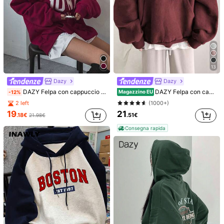
13
Dazy
Dazy
DAZY Felpa con cappuccio ampia da donna con stampa di lettere natalizie, adatta per le vacanze, manica lunga, top autunnale, felpe da donna
DAZY Felpa con cappuccio e tasche grandi, senza maglietta, maniche lunghe, abbigliamento autunnale da donna
Magazzino EU
-12%
2 left
(1000+)
19
21
.18€
.51€
21.98€
1/6
Consegna rapida
15
.39€
DAZY Felpa con cappuccio a maniche
4.92
lunghe con ricamo a lettera, spalle a goccia e
(100+)
coulisse
Misure
:
IT
Standard
36
(S)
38
(M)
40
(L)
42
(XL)